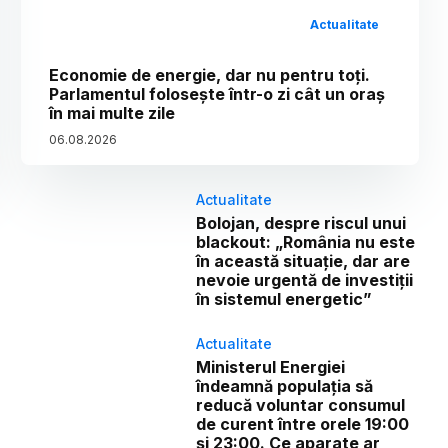
Actualitate
Economie de energie, dar nu pentru toți.
Parlamentul folosește într-o zi cât un oraș
în mai multe zile
06
.
08
.
2026
Actualitate
Bolojan, despre riscul unui
blackout: „România nu este
în această situație, dar are
nevoie urgentă de investiții
în sistemul energetic”
Actualitate
Ministerul Energiei
îndeamnă populația să
reducă voluntar consumul
de curent între orele 19:00
și 23:00. Ce aparate ar