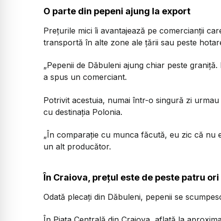
O parte din pepeni ajung la export
Prețurile mici îi avantajează pe comercianții car
transportă în alte zone ale țării sau peste hotar
„Pepenii de Dăbuleni ajung chiar peste graniță. M
a spus un comerciant.
Potrivit acestuia, numai într-o singură zi urma
cu destinația Polonia.
„În comparație cu munca făcută, eu zic că nu e p
un alt producător.
În Craiova, prețul este de peste patru or
Odată plecați din Dăbuleni, pepenii se scumpesc
În Piața Centrală din Craiova, aflată la aproxim