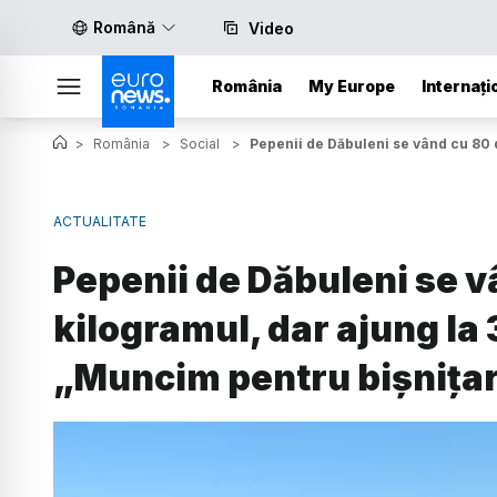
Română
Video
România
My Europe
Internați
>
România
>
Social
>
Pepenii de Dăbuleni se vând cu 80 d
ACTUALITATE
Pepenii de Dăbuleni se v
kilogramul, dar ajung la 3
„Muncim pentru bișnițar