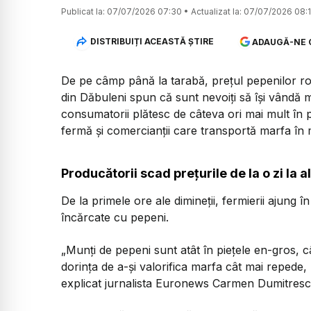
Publicat la:
07/07/2026 07:30
•
Actualizat la:
07/07/2026 08:
DISTRIBUIȚI ACEASTĂ ȘTIRE
ADAUGĂ-NE 
De pe câmp până la tarabă, prețul pepenilor ro
din Dăbuleni spun că sunt nevoiți să își vândă ma
consumatorii plătesc de câteva ori mai mult în p
fermă și comercianții care transportă marfa în m
Producătorii scad prețurile de la o zi la a
De la primele ore ale dimineții, fermierii ajung 
încărcate cu pepeni.
„Munți de pepeni sunt atât în piețele en-gros, 
dorința de a-și valorifica marfa cât mai repede, p
explicat jurnalista Euronews Carmen Dumitresc