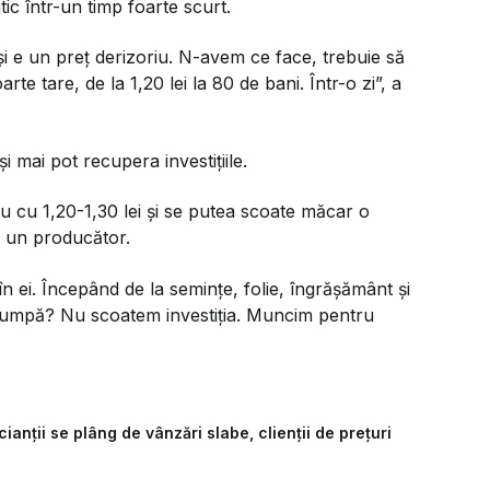
c într-un timp foarte scurt.
și e un preț derizoriu. N-avem ce face, trebuie să
te tare, de la 1,20 lei la 80 de bani. Într-o zi”, a
și mai pot recupera investițiile.
au cu 1,20-1,30 lei și se putea scoate măcar o
us un producător.
n ei. Începând de la semințe, folie, îngrășământ și
scumpă? Nu scoatem investiția. Muncim pentru
nții se plâng de vânzări slabe, clienții de prețuri