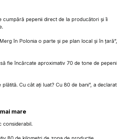
e cumpără pepenii direct de la producători și îi
e.
erg în Polonia o parte și pe plan local și în țară”,
u să fie încărcate aproximativ 70 de tone de pepeni
lătită. Cu cât ați luat? Cu 80 de bani”, a declarat
i mai mare
 considerabil.
ativ 80 de kilometri de zona de producție,