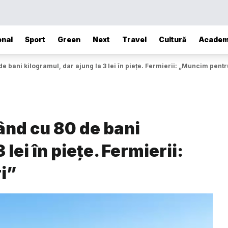
onal
Sport
Green
Next
Travel
Cultură
Academ
e bani kilogramul, dar ajung la 3 lei în piețe. Fermierii: „Muncim pentru
ând cu 80 de bani
 lei în piețe. Fermierii:
i”