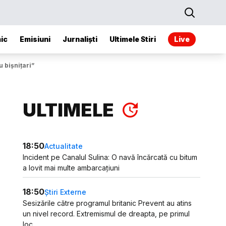
ic
Emisiuni
Jurnaliști
Ultimele Stiri
Live
 bișnițari”
ULTIMELE
18:50
Actualitate
Incident pe Canalul Sulina: O navă încărcată cu bitum
a lovit mai multe ambarcațiuni
18:50
Știri Externe
Sesizările către programul britanic Prevent au atins
un nivel record. Extremismul de dreapta, pe primul
loc