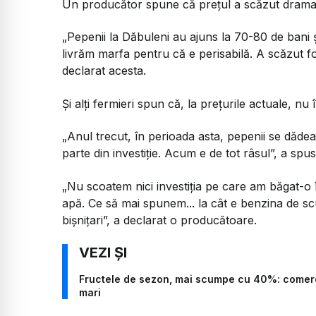
Un producător spune că prețul a scăzut dramati
„Pepenii la Dăbuleni au ajuns la 70-80 de bani 
livrăm marfa pentru că e perisabilă. A scăzut foar
declarat acesta.
Și alți fermieri spun că, la prețurile actuale, nu î
„Anul trecut, în perioada asta, pepenii se dăde
parte din investiție. Acum e de tot râsul”, a sp
„Nu scoatem nici investiția pe care am băgat-o î
apă. Ce să mai spunem... la cât e benzina de 
bișnițari”, a declarat o producătoare.
Fructele de sezon, mai scumpe cu 40%: comercia
mari