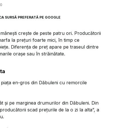
10
CA SURSĂ PREFERATĂ PE GOOGLE
mânești crește de peste patru ori. Producătorii
rfa la prețuri foarte mici, în timp ce
iețe. Diferența de preț apare pe traseul dintre
arile orașe sau în străinătate.
lta
în piața en-gros din Dăbuleni cu remorcile
cât și pe marginea drumurilor din Dăbuleni. Din
roducătorii scad prețurile de la o zi la alta”, a
u.