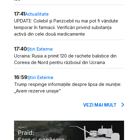
17:41
Actualitate
UPDATE: Colebil și Panzcebil nu mai pot fi vândute
temporar în farmacii. Verificări privind substanța
activă din cele două medicamente
17:40
Știri Externe
Ucraina: Rusia a primit 120 de rachete balistice din
Coreea de Nord pentru războiul din Ucraina
16:59
Știri Externe
Trump respinge informațiile despre lipsa de muniție:
„Avem rezerve uriașe”
VEZI MAI MULT