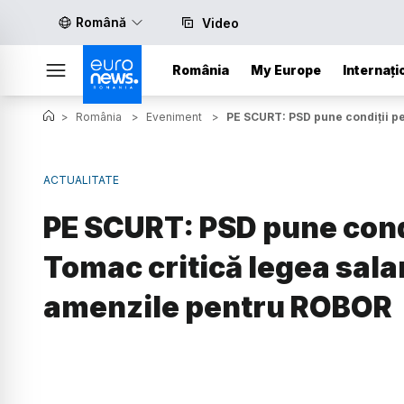
Română
Video
România
My Europe
Internați
>
România
>
Eveniment
>
PE SCURT: PSD pune condiții pe
ACTUALITATE
PE SCURT: PSD pune cond
Tomac critică legea salar
amenzile pentru ROBOR