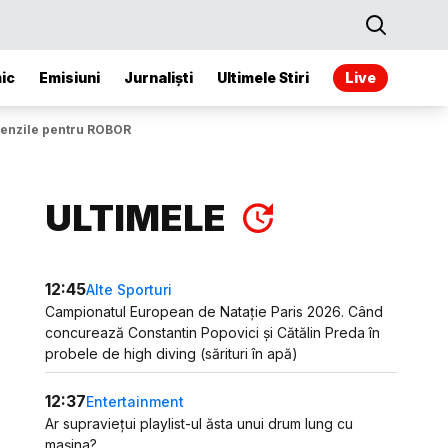
ic
Emisiuni
Jurnaliști
Ultimele Stiri
Live
amenzile pentru ROBOR
ULTIMELE
12:45
Alte Sporturi
Campionatul European de Natație Paris 2026. Când
concurează Constantin Popovici și Cătălin Preda în
probele de high diving (sărituri în apă)
12:37
Entertainment
Ar supraviețui playlist-ul ăsta unui drum lung cu
mașina?