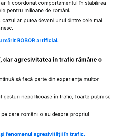
 și-ar fi coordonat comportamentul în stabilirea
tele pentru milioane de români.
, cazul ar putea deveni unul dintre cele mai
ânesc.
u mărit ROBOR artificial.
”, dar agresivitatea în trafic rămâne o
ontinuă să facă parte din experiența multor
gesturi nepoliticoase în trafic, foarte puțini se
a pe care românii o au despre propriul
și fenomenul agresivității în trafic.