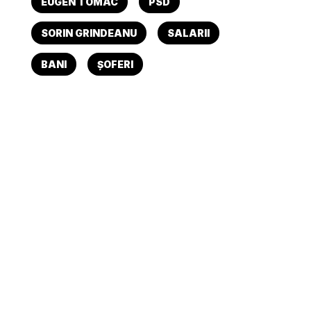
EUGEN TOMAC
PSD
SORIN GRINDEANU
SALARII
BANI
ȘOFERI