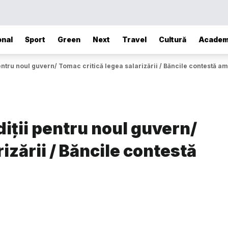
onal
Sport
Green
Next
Travel
Cultură
Academ
ntru noul guvern/ Tomac critică legea salarizării / Băncile contestă 
iții pentru noul guvern/
izării / Băncile contestă