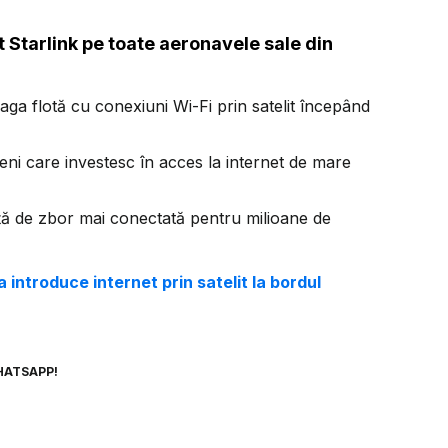
t Starlink pe toate aeronavele sale din
ga flotă cu conexiuni Wi-Fi prin satelit începând
eni care investesc în acces la internet de mare
nță de zbor mai conectată pentru milioane de
a introduce internet prin satelit la bordul
HATSAPP!