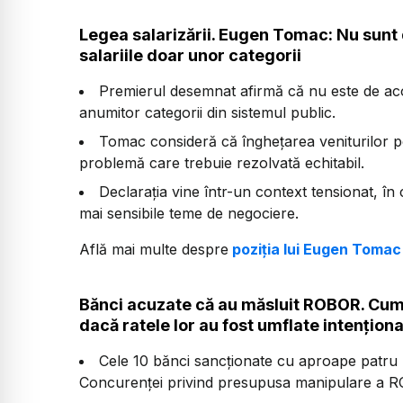
Legea salarizării. Eugen Tomac: Nu sunt
salariile doar unor categorii
Premierul desemnat afirmă că nu este de aco
anumitor categorii din sistemul public.
Tomac consideră că înghețarea veniturilor p
problemă care trebuie rezolvată echitabil.
Declarația vine într-un context tensionat, în 
mai sensibile teme de negociere.
Află mai multe despre
poziția lui Eugen Tomac p
Bănci acuzate că au măsluit ROBOR. Cum ar
dacă ratele lor au fost umflate intenționa
Cele 10 bănci sancționate cu aproape patru mi
Concurenței privind presupusa manipulare a ROB