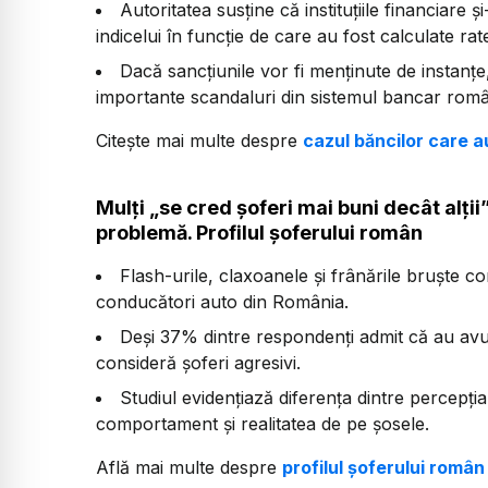
Autoritatea susține că instituțiile financiare
indicelui în funcție de care au fost calculate ra
Dacă sancțiunile vor fi menținute de instanțe
importante scandaluri din sistemul bancar rom
Citește mai multe despre
cazul băncilor care a
Mulți „se cred șoferi mai buni decât alții
problemă. Profilul șoferului român
Flash-urile, claxoanele și frânările bruște c
conducători auto din România.
Deși 37% dintre respondenți admit că au avut 
consideră șoferi agresivi.
Studiul evidențiază diferența dintre percepți
comportament și realitatea de pe șosele.
Află mai multe despre
profilul șoferului român 