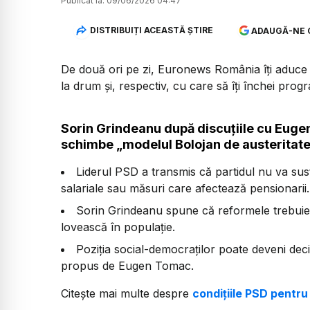
Publicat la:
09/06/2026 04:47
DISTRIBUIȚI ACEASTĂ ȘTIRE
ADAUGĂ-NE 
De două ori pe zi, Euronews România îți aduce u
la drum și, respectiv, cu care să îți închei prog
Sorin Grindeanu după discuțiile cu Eugen
schimbe „modelul Bolojan de austeritat
Liderul PSD a transmis că partidul nu va sus
salariale sau măsuri care afectează pensionarii.
Sorin Grindeanu spune că reformele trebuie s
lovească în populație.
Poziția social-democraților poate deveni deci
propus de Eugen Tomac.
Citește mai multe despre
condițiile PSD pentru 