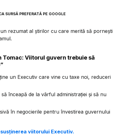
CA SURSĂ PREFERATĂ PE GOOGLE
n rezumat al știrilor cu care merită să pornești
ramul.
 Tomac: Viitorul guvern trebuie să
e”
ține un Executiv care vine cu taxe noi, reduceri
ă înceapă de la vârful administrației și să nu
sivă în negocierile pentru învestirea guvernului
susținerea viitorului Executiv.