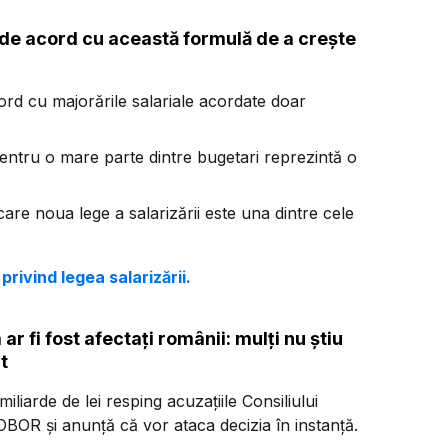
 de acord cu această formulă de a crește
rd cu majorările salariale acordate doar
entru o mare parte dintre bugetari reprezintă o
care noua lege a salarizării este una dintre cele
rivind legea salarizării.
 fi fost afectați românii: mulți nu știu
t
liarde de lei resping acuzațiile Consiliului
OR și anunță că vor ataca decizia în instanță.