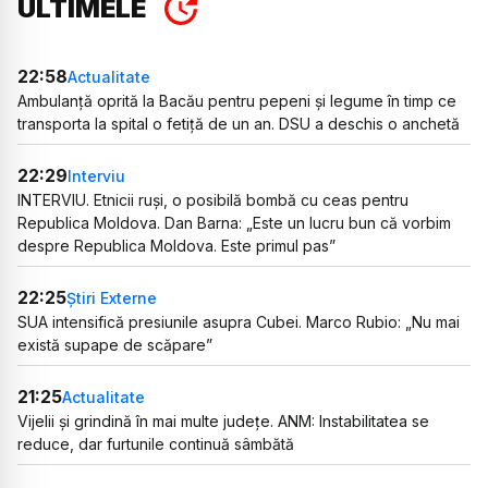
ULTIMELE
22:58
Actualitate
Ambulanță oprită la Bacău pentru pepeni și legume în timp ce
transporta la spital o fetiță de un an. DSU a deschis o anchetă
22:29
Interviu
INTERVIU. Etnicii ruși, o posibilă bombă cu ceas pentru
Republica Moldova. Dan Barna: „Este un lucru bun că vorbim
despre Republica Moldova. Este primul pas”
22:25
Știri Externe
SUA intensifică presiunile asupra Cubei. Marco Rubio: „Nu mai
există supape de scăpare”
21:25
Actualitate
Vijelii și grindină în mai multe județe. ANM: Instabilitatea se
reduce, dar furtunile continuă sâmbătă