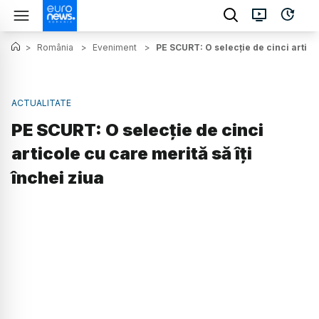
>
România
>
Eveniment
>
PE SCURT: O selecție de cinci articol
ACTUALITATE
PE SCURT: O selecție de cinci
articole cu care merită să îți
închei ziua