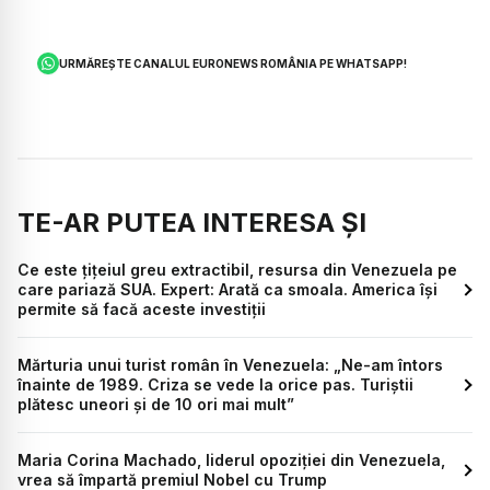
URMĂREȘTE CANALUL EURONEWS ROMÂNIA PE WHATSAPP!
TE-AR PUTEA INTERESA ȘI
Ce este țițeiul greu extractibil, resursa din Venezuela pe
care pariază SUA. Expert: Arată ca smoala. America își
permite să facă aceste investiții
Mărturia unui turist român în Venezuela: „Ne-am întors
înainte de 1989. Criza se vede la orice pas. Turiștii
plătesc uneori și de 10 ori mai mult”
Maria Corina Machado, liderul opoziției din Venezuela,
vrea să împartă premiul Nobel cu Trump