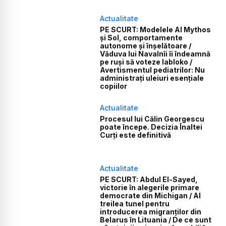
Actualitate
PE SCURT: Modelele AI Mythos
și Sol, comportamente
autonome și înșelătoare /
Văduva lui Navalnîi îi îndeamnă
pe ruși să voteze Iabloko /
Avertismentul pediatrilor: Nu
administrați uleiuri esențiale
copiilor
Actualitate
Procesul lui Călin Georgescu
poate începe. Decizia Înaltei
Curți este definitivă
Actualitate
PE SCURT: Abdul El-Sayed,
victorie în alegerile primare
democrate din Michigan / Al
treilea tunel pentru
introducerea migranților din
Belarus în Lituania / De ce sunt