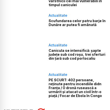
vârstnicii cei mai vulnerabili în
timpul caniculei
Actualitate
Scufundarea celor patru barje în
Dunăre ar putea fi amânată
Actualitate
Canicula se intensifică: șapte
județe sub cod roșu, trei sferturi
din țară sub cod portocaliu
Actualitate
PE SCURT: 402 persoane,
reținute pentru incendiile didn
Franța / O dronă rusească a
urmărit și atacat un civil într-o
piață / Focar de Ebola în Congo