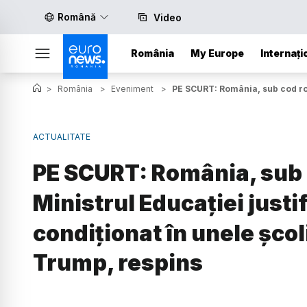
Română
Video
România
My Europe
Internați
>
România
>
Eveniment
>
PE SCURT: România, sub cod roșu
ACTUALITATE
PE SCURT: România, sub c
Ministrul Educației justif
condiționat în unele școl
Trump, respins