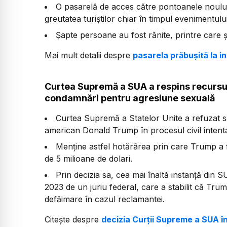
O pasarelă de acces către pontoanele noului 
greutatea turiștilor chiar în timpul evenimentului
Șapte persoane au fost rănite, printre care și
Mai mult detalii despre
pasarela prăbușită la in
Curtea Supremă a SUA a respins recursul
condamnări pentru agresiune sexuală
Curtea Supremă a Statelor Unite a refuzat s
american Donald Trump în procesul civil intentat 
Menține astfel hotărârea prin care Trump a fo
de 5 milioane de dolari.
Prin decizia sa, cea mai înaltă instanță din S
2023 de un juriu federal, care a stabilit că Tr
defăimare în cazul reclamantei.
Citește despre
decizia Curții Supreme a SUA în