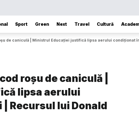
onal
Sport
Green
Next
Travel
Cultură
Academ
 de caniculă | Ministrul Educației justifică lipsa aerului condiționat î
od roșu de caniculă |
ică lipsa aerului
i | Recursul lui Donald