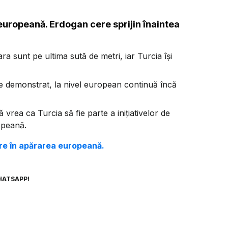
europeană. Erdogan cere sprijin înaintea
 sunt pe ultima sută de metri, iar Turcia își
 de demonstrat, la nivel european continuă încă
rea ca Turcia să fie parte a inițiativelor de
opeană.
are în apărarea europeană.
HATSAPP!