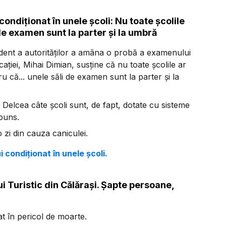
 condiționat în unele școli: Nu toate școlile
de examen sunt la parter și la umbră
edent a autorităților a amâna o probă a examenului
ației, Mihai Dimian, susține că nu toate școlile ar
 că... unele săli de examen sunt la parter și la
a Delcea câte școli sunt, de fapt, dotate cu sisteme
spuns.
zi din cauza caniculei.
i condiționat în unele școli.
i Turistic din Călărași. Șapte persoane,
at în pericol de moarte.