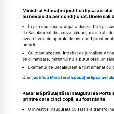
Ministrul Educației justifică lipsa aerului
au nevoie de aer condiționat. Unele săli 
În plin cod roșu și după o decizie fără prec
de Bacalaureat din cauza căldurii, ministrul educ
avea nevoie de aparate de aer condiționat pentru
umbră.
Cu toate acestea, întrebat de jurnalista Arin
de climatizare, ministrul nu a putut oferi un ră
Examenul de Bacalaureat a fost amânat cu o 
Cum
justifică Ministerul Educației lipsa aerulu
Pasarelă prăbușită la inaugurarea Portulu
printre care cinci copii, au fost rănite
O investiție inaugurată cu fast s-a transform