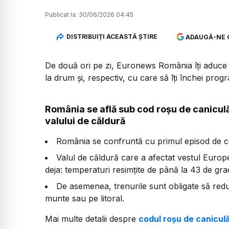
Publicat la:
30/06/2026 04:45
DISTRIBUIȚI ACEASTĂ ȘTIRE
ADAUGĂ-NE 
De două ori pe zi, Euronews România îți aduce u
la drum și, respectiv, cu care să îți închei prog
România se află sub cod roșu de caniculă
valului de căldură
România se confruntă cu primul episod de co
Valul de căldură care a afectat vestul Europei
deja: temperaturi resimțite de până la 43 de grade
De asemenea, trenurile sunt obligate să redu
munte sau pe litoral.
Mai multe detalii despre
codul roșu de caniculă