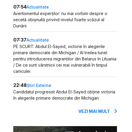
07:54
Actualitate
Avertismentul experților: nu mai vorbim despre o
secetă obișnuită privind nivelul foarte scăzut al
Dunării
07:37
Actualitate
PE SCURT: Abdul El-Sayed, victorie în alegerile
primare democrate din Michigan / Al treilea tunel
pentru introducerea migranților din Belarus în Lituania
/ De ce sunt vârstnicii cei mai vulnerabili în timpul
caniculei
22:48
Știri Externe
Candidatul progresist Abdul El-Sayed obține victoria
în alegerile primare democrate din Michigan
VEZI MAI MULT