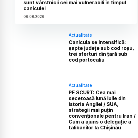
sunt vârstnicii cei mai vulnerabili în timpul
caniculei
06
.
08
.
2026
Actualitate
Canicula se intensifică:
șapte județe sub cod roșu,
trei sferturi din țară sub
cod portocaliu
Actualitate
PE SCURT: Cea mai
secetoasă lună iulie din
istoria Angliei / SUA,
strategii mai puțin
convenționale pentru Iran /
Cum a ajuns o delegație a
talibanilor la Chișinău