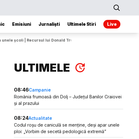
ic
Emisiuni
Jurnaliști
Ultimele Stiri
Live
n unele școli | Recursul lui Donald Trump, respins
ULTIMELE
08:46
Campanie
România frumoasă din Dolj – Județul Banilor Craiovei
și al prazului
08:24
Actualitate
Codul roșu de caniculă se menține, deși apar unele
ploi: „Vorbim de secetă pedologică extremă”