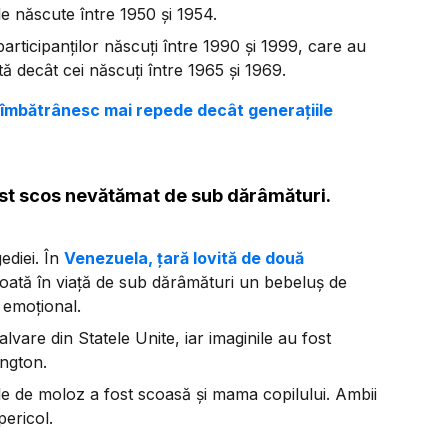
le născute între 1950 și 1954.
articipanților născuți între 1990 și 1999, care au
ă decât cei născuți între 1965 și 1969.
 îmbătrânesc mai repede decât generațiile
st scos nevătămat de sub dărâmături.
ediei. În
Venezuela, țară lovită de două
scoată în viață de sub dărâmături un bebeluș de
 emoțional.
lvare din Statele Unite, iar imaginile au fost
ington.
 de moloz a fost scoasă și mama copilului. Ambii
pericol.