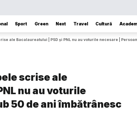
onal
Sport
Green
Next
Travel
Cultură
Academ
rise ale Bacalaureatului | PSD și PNL nu au voturile necesare | Perso
ele scrise ale
PNL nu au voturile
ub 50 de ani îmbătrânesc