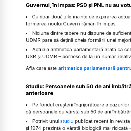
Guvernul, în impas: PSD și PNL nu au vot
Cu doar două zile înainte de expirarea actua
formarea noului Guvern rămân în impas.
Niciuna dintre tabere nu dispune de suficien
UDMR pare să dețină cheia formării unei majorit
Actuala aritmetică parlamentară arată că ce
USR și UDMR – pornesc de la un număr relativ 
Află care este
aritmetica parlamentară pentr
Studiu: Persoanele sub 50 de ani îmbătr
anterioare
Pe fondul creșterii îngrijorătoare a cazurilor
că persoanele cu vârsta sub 50 de ani îmbătrân
Potrivit unui
studiu
publicat recent în revist
și 1974 prezintă o vârstă biologică mai ridicat