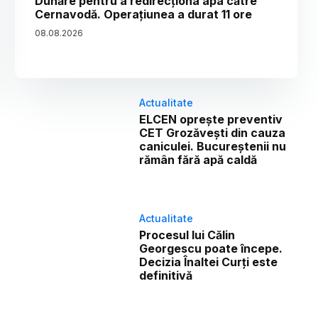
Dunăre pentru a redirecționa apa către
Cernavodă. Operațiunea a durat 11 ore
08
.
08
.
2026
Actualitate
ELCEN oprește preventiv
CET Grozăvești din cauza
caniculei. Bucureștenii nu
rămân fără apă caldă
Actualitate
Procesul lui Călin
Georgescu poate începe.
Decizia Înaltei Curți este
definitivă