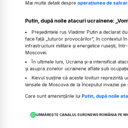
Mai multe detalii despre
operațiunea de salvar
Putin, după noile atacuri ucrainene: „Vo
Președintele rus Vladimir Putin a declarat du
face față „tuturor provocărilor”, în contextul î
infrastructurii militare și energetice rusești, înt
Moscovei.
În ultimele luni, Ucraina și-a intensificat ata
și asupra zonelor ucrainene aflate sub ocupați
Kievul susține că aceste lovituri reprezint
lansate de Moscova de la începutul invaziei pe 
Care sunt amenințările lui
Putin, după noile at
URMĂREȘTE CANALUL EURONEWS ROMÂNIA PE W