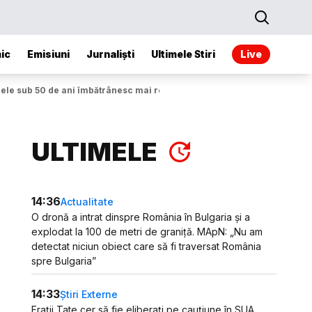
ic
Emisiuni
Jurnaliști
Ultimele Stiri
Live
anele sub 50 de ani îmbătrânesc mai repede
ULTIMELE
14:36
Actualitate
O dronă a intrat dinspre România în Bulgaria și a
explodat la 100 de metri de graniță. MApN: „Nu am
detectat niciun obiect care să fi traversat România
spre Bulgaria”
14:33
Știri Externe
Frații Tate cer să fie eliberați pe cauțiune în SUA.