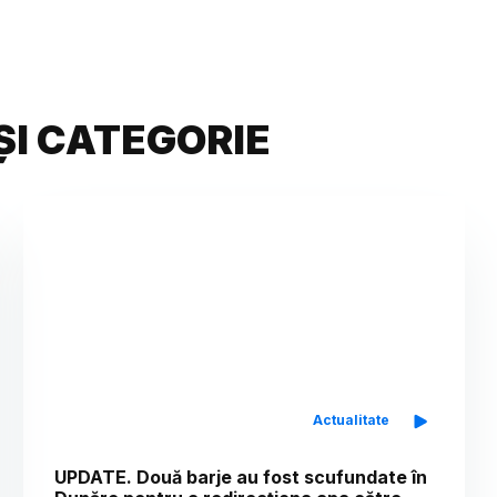
ȘI CATEGORIE
Actualitate
UPDATE. Două barje au fost scufundate în