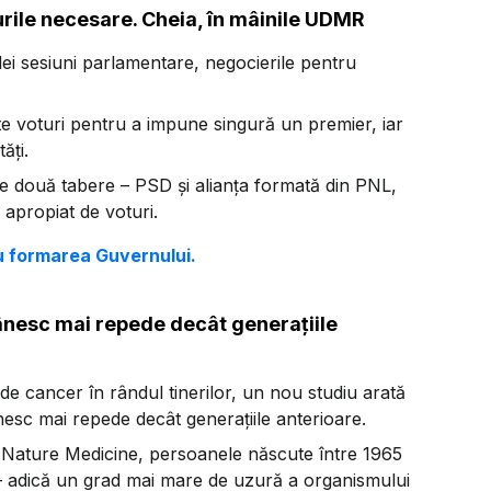
urile necesare. Cheia, în mâinile UDMR
lei sesiuni parlamentare, negocierile pentru
te voturi pentru a impune singură un premier, iar
ăți.
le două tabere – PSD și alianța formată din PNL,
apropiat de voturi.
u formarea Guvernului.
ânesc mai repede decât generațiile
 de cancer în rândul tinerilor, un nou studiu arată
esc mai repede decât generațiile anterioare.
a Nature Medicine, persoanele născute între 1965
ă – adică un grad mai mare de uzură a organismului