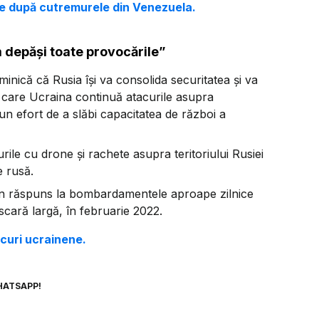
e după cutremurele din Venezuela.
m depăși toate provocările”
minică că Rusia își va consolida securitatea și va
n care Ucraina continuă atacurile asupra
r-un efort de a slăbi capacitatea de război a
curile cu drone și rachete asupra teritoriului Rusiei
e rusă.
ă un răspuns la bombardamentele aproape zilnice
scară largă, în februarie 2022.
acuri ucrainene.
HATSAPP!