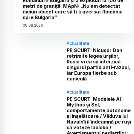
România în Bulgaria și a explodat la 100 de
metri de graniță. MApN: „Nu am detectat
niciun obiect care să fi traversat România
spre Bulgaria”
08
.
08
.
2026
Actualitate
PE SCURT: Nicușor Dan
retrimite legea urșilor,
Rusia vrea să interzică
singurul partid anti-război,
iar Europa fierbe sub
caniculă
Actualitate
PE SCURT: Modelele AI
Mythos și Sol,
comportamente autonome
și înșelătoare / Văduva lui
Navalnîi îi îndeamnă pe ruși
să voteze Iabloko /
Avertismentul pediatrilor: