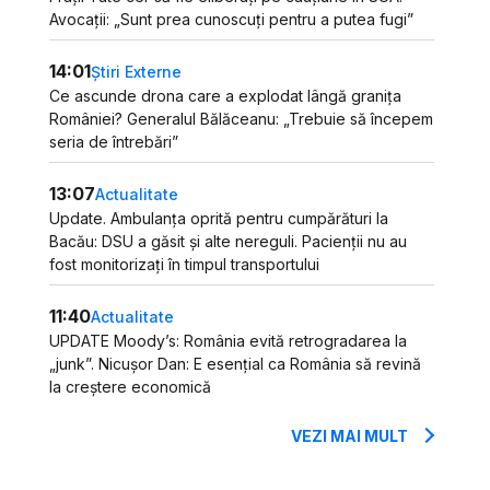
Avocații: „Sunt prea cunoscuți pentru a putea fugi”
14:01
Știri Externe
Ce ascunde drona care a explodat lângă granița
României? Generalul Bălăceanu: „Trebuie să începem
seria de întrebări”
13:07
Actualitate
Update. Ambulanța oprită pentru cumpărături la
Bacău: DSU a găsit și alte nereguli. Pacienții nu au
fost monitorizați în timpul transportului
11:40
Actualitate
UPDATE Moody’s: România evită retrogradarea la
„junk”. Nicușor Dan: E esențial ca România să revină
la creștere economică
VEZI MAI MULT