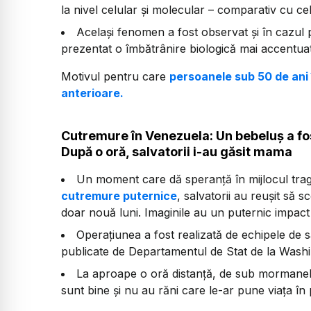
la nivel celular și molecular – comparativ cu ce
Același fenomen a fost observat și în cazul p
prezentat o îmbătrânire biologică mai accentuat
Motivul pentru care
persoanele sub 50 de ani
anterioare.
Cutremure în Venezuela: Un bebeluș a fo
După o oră, salvatorii i-au găsit mama
Un moment care dă speranță în mijlocul trag
cutremure puternice
, salvatorii au reușit să 
doar nouă luni. Imaginile au un puternic impact
Operațiunea a fost realizată de echipele de sa
publicate de Departamentul de Stat de la Wash
La aproape o oră distanță, de sub mormanele
sunt bine și nu au răni care le-ar pune viața în 