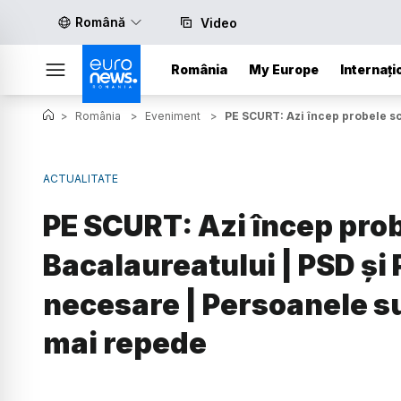
Română
Video
România
My Europe
Internați
>
România
>
Eveniment
>
PE SCURT: Azi încep probele sc
ACTUALITATE
PE SCURT: Azi încep prob
Bacalaureatului | PSD și 
necesare | Persoanele s
mai repede