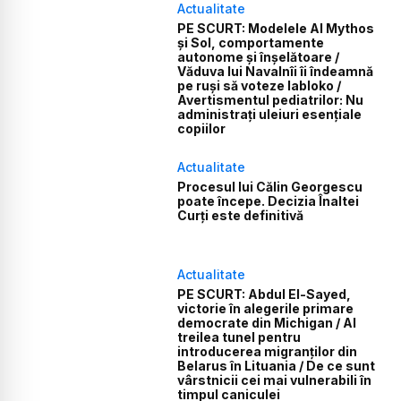
Actualitate
PE SCURT: Modelele AI Mythos
și Sol, comportamente
autonome și înșelătoare /
Văduva lui Navalnîi îi îndeamnă
pe ruși să voteze Iabloko /
Avertismentul pediatrilor: Nu
administrați uleiuri esențiale
copiilor
Actualitate
Procesul lui Călin Georgescu
poate începe. Decizia Înaltei
Curți este definitivă
Actualitate
PE SCURT: Abdul El-Sayed,
victorie în alegerile primare
democrate din Michigan / Al
treilea tunel pentru
introducerea migranților din
Belarus în Lituania / De ce sunt
vârstnicii cei mai vulnerabili în
timpul caniculei