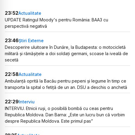
23:52
Actualitate
UPDATE Ratingul Moody's pentru România: BAA3 cu
perspectivă negativă
23:46
Știri Externe
Descoperire uluitoare în Dunăre, la Budapesta: o motocicletă
militară și rămășițele a doi soldați germani, scoase la iveală de
secetă
22:58
Actualitate
Ambulanță oprită la Bacău pentru pepeni și legume în timp ce
transporta la spital o fetiță de un an. DSU a deschis o anchetă
22:29
Interviu
INTERVIU. Etnicii ruși, o posibilă bombă cu ceas pentru
Republica Moldova. Dan Barna: „Este un lucru bun că vorbim
despre Republica Moldova. Este primul pas”