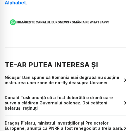
Alphabet
.
URMĂREȘTE CANALUL EURONEWS ROMÂNIA PE WHATSAPP!
TE-AR PUTEA INTERESA ȘI
Nicușor Dan spune că România mai degrabă nu susține
instituirea unei zone de no-fly deasupra Ucrainei
Donald Tusk anunță că a fost doborâtă o dronă care
survola clădirea Guvernului polonez. Doi cetățeni
belaruși reținuți
Dragoș Pîslaru, ministrul Investițiilor și Proiectelor
Europene, anunță că PNRR a fost renegociat a treia oară.