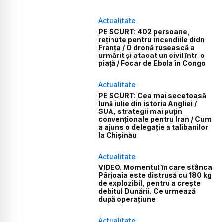
Actualitate
PE SCURT: 402 persoane,
reținute pentru incendiile didn
Franța / O dronă rusească a
urmărit și atacat un civil într-o
piață / Focar de Ebola în Congo
Actualitate
PE SCURT: Cea mai secetoasă
lună iulie din istoria Angliei /
SUA, strategii mai puțin
convenționale pentru Iran / Cum
a ajuns o delegație a talibanilor
la Chișinău
Actualitate
VIDEO. Momentul în care stânca
Pârjoaia este distrusă cu 180 kg
de explozibil, pentru a crește
debitul Dunării. Ce urmează
după operațiune
Actualitate