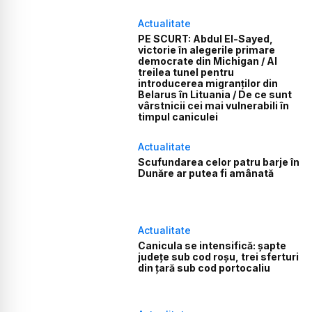
Actualitate
PE SCURT: Abdul El-Sayed,
victorie în alegerile primare
democrate din Michigan / Al
treilea tunel pentru
introducerea migranților din
Belarus în Lituania / De ce sunt
vârstnicii cei mai vulnerabili în
timpul caniculei
Actualitate
Scufundarea celor patru barje în
Dunăre ar putea fi amânată
Actualitate
Canicula se intensifică: șapte
județe sub cod roșu, trei sferturi
din țară sub cod portocaliu