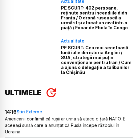
Actualitate
PE SCURT: 402 persoane,
reținute pentru incendiile didn
Franța / O dronă rusească a
urmărit și atacat un civil într-o
piață / Focar de Ebola în Congo
Actualitate
PE SCURT: Cea mai secetoasă
lună iulie din istoria Angliei /
SUA, strategii mai puțin
convenționale pentru Iran / Cum
a ajuns o delegație a talibanilor
la Chișinău
ULTIMELE
14:16
Știri Externe
Americanii confirmă că rușii ar urma să atace o țară NATO. E
aceeași sursă care a anunțat că Rusia începe războiul în
Ucraina