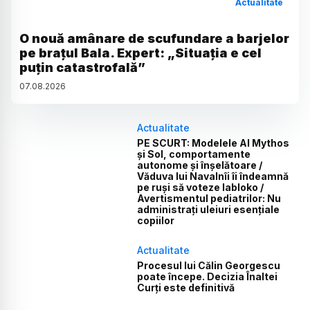
Actualitate
O nouă amânare de scufundare a barjelor
pe brațul Bala. Expert: „Situația e cel
puțin catastrofală”
07
.
08
.
2026
Actualitate
PE SCURT: Modelele AI Mythos
și Sol, comportamente
autonome și înșelătoare /
Văduva lui Navalnîi îi îndeamnă
pe ruși să voteze Iabloko /
Avertismentul pediatrilor: Nu
administrați uleiuri esențiale
copiilor
Actualitate
Procesul lui Călin Georgescu
poate începe. Decizia Înaltei
Curți este definitivă