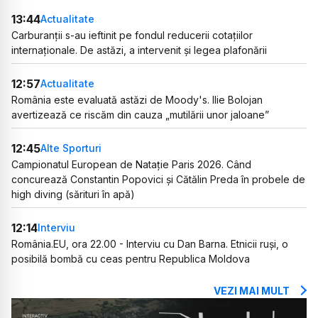
13:44
Actualitate
Carburanții s-au ieftinit pe fondul reducerii cotațiilor
internaționale. De astăzi, a intervenit și legea plafonării
12:57
Actualitate
România este evaluată astăzi de Moody's. Ilie Bolojan
avertizează ce riscăm din cauza „mutilării unor jaloane”
12:45
Alte Sporturi
Campionatul European de Natație Paris 2026. Când
concurează Constantin Popovici și Cătălin Preda în probele de
high diving (sărituri în apă)
12:14
Interviu
România.EU, ora 22.00 - Interviu cu Dan Barna. Etnicii ruși, o
posibilă bombă cu ceas pentru Republica Moldova
VEZI MAI MULT