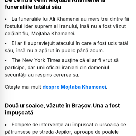
funeraliile tatălui său
La funeraliile lui Ali Khamenei au mers trei dintre fiii
fostului lider suprem al Iranului, însă nu a fost văzut
celălalt fiu, Mojtaba Khamenei.
El ar fi supraviețuit atacului în care a fost ucis tatăl
său, însă nu a apărut în public până acum.
The New York Times susține că el ar fi vrut să
participe, dar unii oficiali iranieni din domeniul
securității au respins cererea sa.
Citește mai mult
despre Mojtaba Khamenei
.
Două ursoaice, văzute în Brașov. Una a fost
împușcată
Echipele de intervenție au împușcat o ursoaică ce
pătrunsese pe strada Jepilor, aproape de poalele