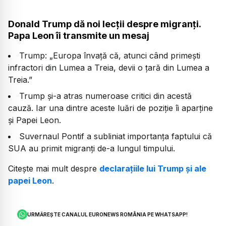
Donald Trump dă noi lecții despre migranți.
Papa Leon îi transmite un mesaj
Trump: „Europa învaţă că, atunci când primeşti
infractori din Lumea a Treia, devii o ţară din Lumea a
Treia.”
Trump și-a atras numeroase critici din acestă
cauză. Iar una dintre aceste luări de poziție îi aparține
și Papei Leon.
Suvernaul Pontif a subliniat importanța faptului că
SUA au primit migranți de-a lungul timpului.
Citește mai mult despre
declarațiile lui Trump și ale
papei Leon
.
URMĂREȘTE CANALUL EURONEWS ROMÂNIA PE WHATSAPP!