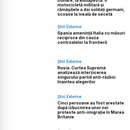
Dunăre, la Budapesta: o
motocicletă militară și
rămășițele a doi soldați germani,
scoase la iveală de secetă
Știri Externe
Spania amenință Italia cu măsuri
reciproce din cauza
controalelor la frontieră
Știri Externe
Rusia: Curtea Supremă
analizează interzicerea
singurului partid anti-război
înaintea alegerilor
Știri Externe
Cinci persoane au fost arestate
după izbucnirea unor noi
proteste anti-imigrație în Marea
Britanie