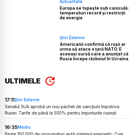
Actualitate
Europa se topește sub caniculă:
temperaturi record și restricții
de energie
Știri Externe
Americanii confirmă că rușii ar
urma să atace o țară NATO. E
aceeași sursă care a anunțat că
Rusia începe războiul în Ucraina
ULTIMELE
17:11
Știri Externe
Senatul SUA aprobă un nou pachet de sancțiuni împotriva
Rusiei. Tarife de până la 500% pentru importurile rusești
16:35
Mediu
Peste 150.000 de prosumatori ajută sistemul energetic. Cum