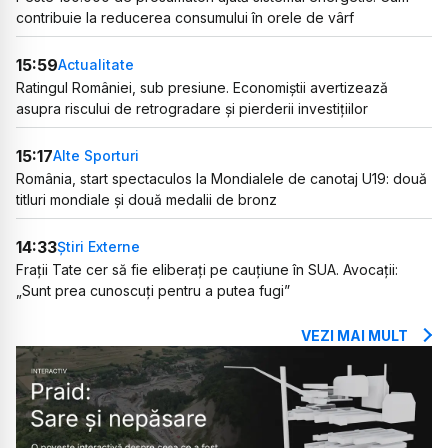
contribuie la reducerea consumului în orele de vârf
15:59
Actualitate
Ratingul României, sub presiune. Economiștii avertizează
asupra riscului de retrogradare și pierderii investițiilor
15:17
Alte Sporturi
România, start spectaculos la Mondialele de canotaj U19: două
titluri mondiale și două medalii de bronz
14:33
Știri Externe
Frații Tate cer să fie eliberați pe cauțiune în SUA. Avocații:
„Sunt prea cunoscuți pentru a putea fugi”
VEZI MAI MULT