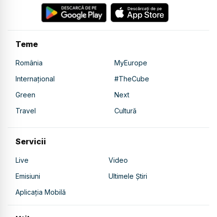
Teme
România
MyEurope
Internațional
#TheCube
Green
Next
Travel
Cultură
Servicii
Live
Video
Emisiuni
Ultimele Știri
Aplicația Mobilă