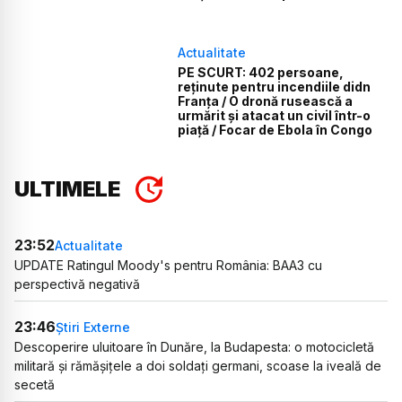
Actualitate
PE SCURT: 402 persoane,
reținute pentru incendiile didn
Franța / O dronă rusească a
urmărit și atacat un civil într-o
piață / Focar de Ebola în Congo
ULTIMELE
23:52
Actualitate
UPDATE Ratingul Moody's pentru România: BAA3 cu
perspectivă negativă
23:46
Știri Externe
Descoperire uluitoare în Dunăre, la Budapesta: o motocicletă
militară și rămășițele a doi soldați germani, scoase la iveală de
secetă