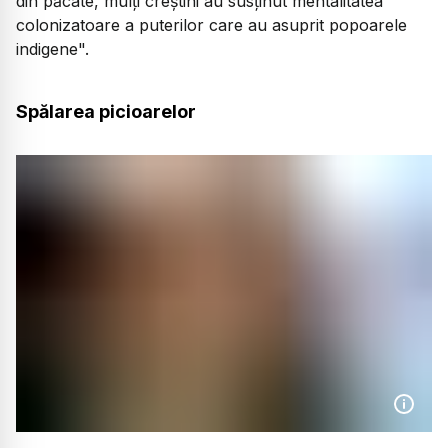
din păcate, mulți creștini au susținut mentalitatea
colonizatoare a puterilor care au asuprit popoarele
indigene".
Spălarea picioarelor