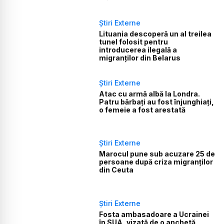
Știri Externe
Lituania descoperă un al treilea
tunel folosit pentru
introducerea ilegală a
migranților din Belarus
Știri Externe
Atac cu armă albă la Londra.
Patru bărbați au fost înjunghiați,
o femeie a fost arestată
Știri Externe
Marocul pune sub acuzare 25 de
persoane după criza migranților
din Ceuta
Știri Externe
Fosta ambasadoare a Ucrainei
în SUA, vizată de o anchetă