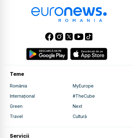
Teme
România
MyEurope
Internațional
#TheCube
Green
Next
Travel
Cultură
Servicii