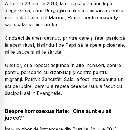
A fost la 28 martie 2013, la două săptămâni după
alegerea sa, când Bergoglio a ales închisoarea pentru
minori din Casal del Marmo, Roma, pentru
maundy
sau spălarea picioarelor.
Cincizeci de tineri deținuți, printre care și fete, participă
la acest ritual, lăsându-l pe Papă să le spele picioarele,
să le usuce și să le sărute.
Ulterior, el a repetat acțiunea în alte închisori, centre
pentru persoane cu dizabilități și centre pentru
migranți. Potrivit Sanctității Sale, a fost întotdeauna un
act de iubire, pentru a repeta ceea ce Isus a făcut cu
discipolii săi în Evanghelie.
Despre homosexualitate: „Cine sunt eu să
judec?"
Într-un zbor de întoarcere din Brazilia, în iulie 2013,