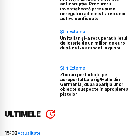
anticorupție. Procurorii
investighează presupuse
nereguli în administrarea unor
active confiscate
Știri Externe
Un italian și-a recuperat biletul
de loterie de un milion de euro
după ce l-a aruncat la gunoi
Știri Externe
Zboruri perturbate pe
aeroportul Leipzig/Halle din
Germania, după apariția unor
obiecte suspecte în apropierea
pistelor
ULTIMELE
15:02
Actualitate