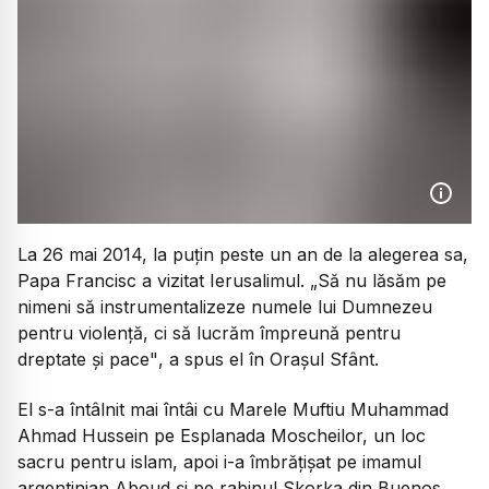
La 26 mai 2014, la puțin peste un an de la alegerea sa,
Papa Francisc a vizitat Ierusalimul.
„Să nu lăsăm pe
nimeni să instrumentalizeze numele lui Dumnezeu
pentru violență, ci să lucrăm împreună pentru
dreptate și pace"
, a spus el în Orașul Sfânt.
El s-a întâlnit mai întâi cu Marele Muftiu Muhammad
Ahmad Hussein pe Esplanada Moscheilor, un loc
sacru pentru islam, apoi i-a îmbrățișat pe imamul
argentinian Aboud și pe rabinul Skorka din Buenos