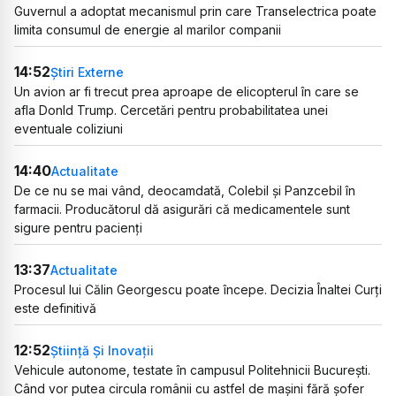
Guvernul a adoptat mecanismul prin care Transelectrica poate
limita consumul de energie al marilor companii
14:52
Știri Externe
Un avion ar fi trecut prea aproape de elicopterul în care se
afla Donld Trump. Cercetări pentru probabilitatea unei
eventuale coliziuni
14:40
Actualitate
De ce nu se mai vând, deocamdată, Colebil și Panzcebil în
farmacii. Producătorul dă asigurări că medicamentele sunt
sigure pentru pacienți
13:37
Actualitate
Procesul lui Călin Georgescu poate începe. Decizia Înaltei Curți
este definitivă
12:52
Știință Și Inovații
Vehicule autonome, testate în campusul Politehnicii București.
Când vor putea circula românii cu astfel de mașini fără șofer