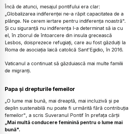
Încă de atunci, mesajul pontifului era clar:
„Globalizarea indiferenței ne-a răpit capacitatea de a
plânge. Ne cerem iertare pentru indiferența noastră".
Și cu siguranță nu indiferența l-a determinat să ia cu
el, în zborul de întoarcere din insula grecească
Lesbos, doisprezece refugiați, care au fost găzduiți la
Roma de asociația laică catolică Sant'Egidio, în 2016.
Vaticanul a continuat să găzduiască mai multe familii
de migranți.
Papa și drepturile femeilor
„O lume mai bună, mai dreaptă, mai incluzivă și pe
deplin sustenabilă nu poate fi urmărită fără contribuția
femeilor"
, a scris Suveranul Pontif în prefața cărții
„Mai multă conducere feminină pentru o lume mai
bună".