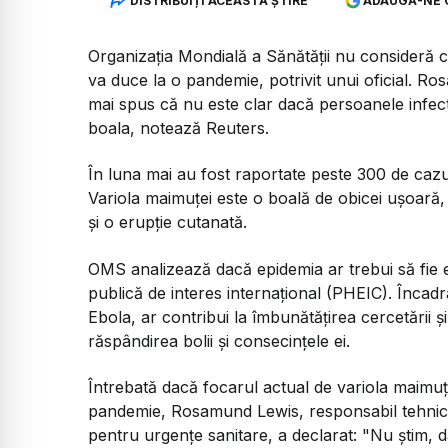
DISTRIBUIȚI ACEASTĂ ȘTIRE
ADAUGĂ-NE 
Organizația Mondială a Sănătății nu consideră că
va duce la o pandemie, potrivit unui oficial. R
mai spus că nu este clar dacă persoanele infec
boala, notează Reuters.
În luna mai au fost raportate peste 300 de cazu
Variola maimuței este o boală de obicei ușoară
și o erupție cutanată.
OMS analizează dacă epidemia ar trebui să fie 
publică de interes internațional (PHEIC). Încadr
Ebola, ar contribui la îmbunătățirea cercetării ș
răspândirea bolii și consecințele ei.
Întrebată dacă focarul actual de variola maimuțe
pandemie, Rosamund Lewis, responsabil tehnic
pentru urgențe sanitare, a declarat: "Nu știm, 