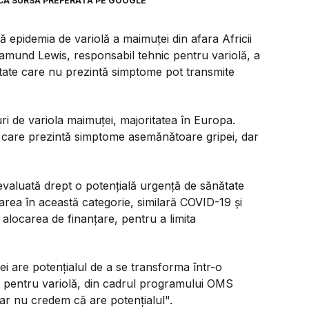
CA SURSĂ PREFERATĂ PE GOOGLE
 epidemia de variolă a maimuței din afara Africii
osamund Lewis, responsabil tehnic pentru variolă, a
tate care nu prezintă simptome pot transmite
ri de variola maimuței, majoritatea în Europa.
, care prezintă simptome asemănătoare gripei, dar
evaluată drept o potențială urgență de sănătate
area în această categorie, similară COVID-19 și
i alocarea de finanțare, pentru a limita
i are potențialul de a se transforma într-o
 pentru variolă, din cadrul programului OMS
dar nu credem că are potențialul".