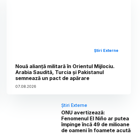
Știri Externe
Nouă alianță militară în Orientul Mijlociu.
Arabia Saudită, Turcia și Pakistanul
semnează un pact de apărare
07
.
08
.
2026
Știri Externe
ONU avertizează:
Fenomenul El Niño ar putea
împinge încă 49 de milioane
de oameni în foamete acută