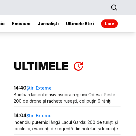
ic
Emisiuni
Jurnaliști
Ultimele Stiri
Live
ULTIMELE
14:40
Știri Externe
Bombardament masiv asupra regiunii Odesa. Peste
200 de drone și rachete rusești, cel puțin 9 răniți
14:04
Știri Externe
Incendiu puternic lângă Lacul Garda: 200 de turiști și
localnici, evacuați de urgență din hoteluri și locuințe