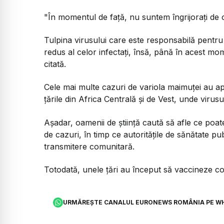
"În momentul de față, nu suntem îngrijorați de
Tulpina virusului care este responsabilă pent
redus al celor infectați, însă, până în acest m
citată.
Cele mai multe cazuri de variola maimuței au a
țările din Africa Centrală și de Vest, unde virus
Așadar, oamenii de știință caută să afle ce po
de cazuri, în timp ce autoritățile de sănătate p
transmitere comunitară.
Totodată, unele țări au început să vaccineze con
URMĂREȘTE CANALUL EURONEWS ROMÂNIA PE W