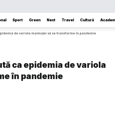
onal
Sport
Green
Next
Travel
Cultură
Academ
epidemia de variola maimuței să se transforme în pandemie
tă ca epidemia de variola
rme în pandemie