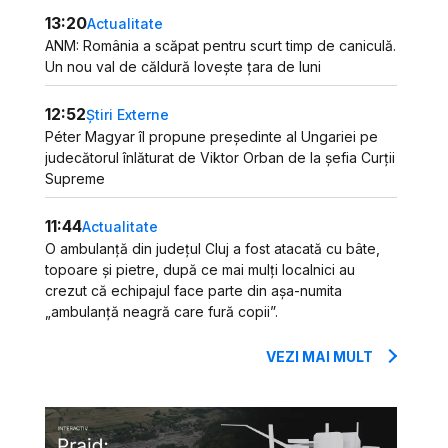
13:20
Actualitate
ANM: România a scăpat pentru scurt timp de caniculă.
Un nou val de căldură lovește țara de luni
12:52
Știri Externe
Péter Magyar îl propune președinte al Ungariei pe
judecătorul înlăturat de Viktor Orban de la șefia Curții
Supreme
11:44
Actualitate
O ambulanță din județul Cluj a fost atacată cu bâte,
topoare și pietre, după ce mai mulți localnici au
crezut că echipajul face parte din așa-numita
„ambulanță neagră care fură copii”.
VEZI MAI MULT