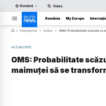
Română
Video
România
My Europe
Internați
>
Internațional
>
Global
>
OMS: Probabilitate scăzută ca 
ACTUALITATE
OMS: Probabilitate scăzu
maimuței să se transfo