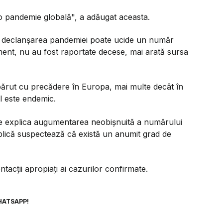
 o pandemie globală", a adăugat aceasta.
ru declanșarea pandemiei poate ucide un număr
oment, nu au fost raportate decese, mai arată sursa
părut cu precădere în Europa, mai multe decât în
ul este endemic.
ate explica augumentarea neobișnuită a numărului
ublică suspectează că există un anumit grad de
tacții apropiați ai cazurilor confirmate.
HATSAPP!