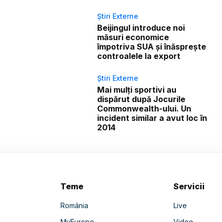
Știri Externe
Beijingul introduce noi
măsuri economice
împotriva SUA și înăsprește
controalele la export
Știri Externe
Mai mulți sportivi au
dispărut după Jocurile
Commonwealth-ului. Un
incident similar a avut loc în
2014
Teme
Servicii
România
Live
MyEurope
Video