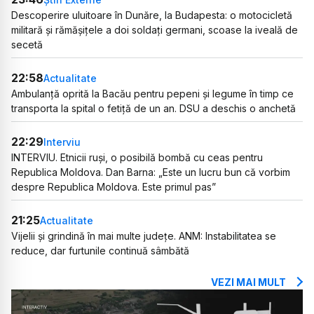
Descoperire uluitoare în Dunăre, la Budapesta: o motocicletă
militară și rămășițele a doi soldați germani, scoase la iveală de
secetă
22:58
Actualitate
Ambulanță oprită la Bacău pentru pepeni și legume în timp ce
transporta la spital o fetiță de un an. DSU a deschis o anchetă
22:29
Interviu
INTERVIU. Etnicii ruși, o posibilă bombă cu ceas pentru
Republica Moldova. Dan Barna: „Este un lucru bun că vorbim
despre Republica Moldova. Este primul pas”
21:25
Actualitate
Vijelii și grindină în mai multe județe. ANM: Instabilitatea se
reduce, dar furtunile continuă sâmbătă
VEZI MAI MULT