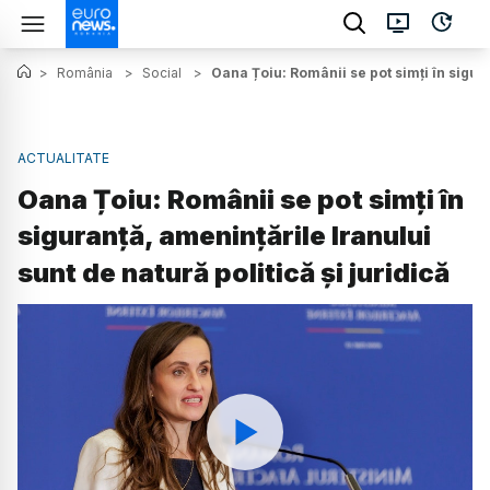
>
România
>
Social
>
Oana Țoiu: Românii se pot simți în sigura
ACTUALITATE
Oana Țoiu: Românii se pot simți în
siguranță, amenințările Iranului
sunt de natură politică și juridică
Watch