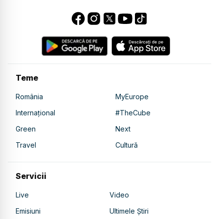
Teme
România
MyEurope
Internațional
#TheCube
Green
Next
Travel
Cultură
Servicii
Live
Video
Emisiuni
Ultimele Știri