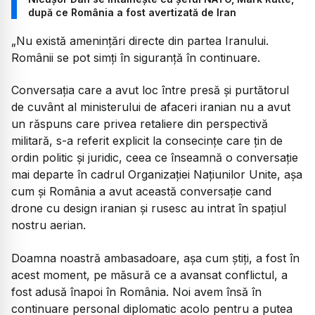
după ce România a fost avertizată de Iran
„Nu există amenințări directe din partea Iranului.
Românii se pot simți în siguranță în continuare.
Conversația care a avut loc între presă și purtătorul
de cuvânt al ministerului de afaceri iranian nu a avut
un răspuns care privea retaliere din perspectivă
militară, s-a referit explicit la consecințe care țin de
ordin politic și juridic, ceea ce înseamnă o conversație
mai departe în cadrul Organizației Națiunilor Unite, așa
cum și România a avut această conversație cand
drone cu design iranian și rusesc au intrat în spațiul
nostru aerian.
Doamna noastră ambasadoare, așa cum știți, a fost în
acest moment, pe măsură ce a avansat conflictul, a
fost adusă înapoi în România. Noi avem însă în
continuare personal diplomatic acolo pentru a putea