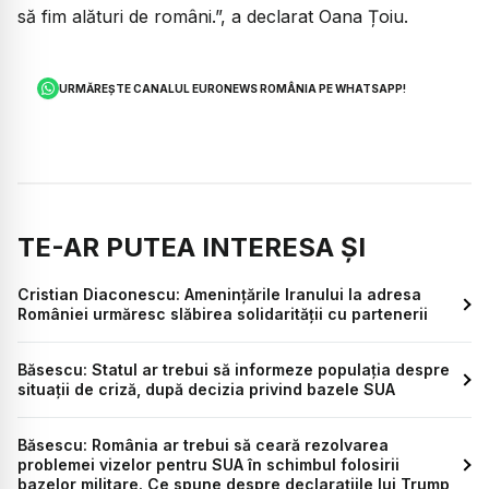
să fim alături de români.”, a declarat Oana Țoiu.
URMĂREȘTE CANALUL EURONEWS ROMÂNIA PE WHATSAPP!
TE-AR PUTEA INTERESA ȘI
Cristian Diaconescu: Amenințările Iranului la adresa
României urmăresc slăbirea solidarității cu partenerii
Băsescu: Statul ar trebui să informeze populația despre
situații de criză, după decizia privind bazele SUA
Băsescu: România ar trebui să ceară rezolvarea
problemei vizelor pentru SUA în schimbul folosirii
bazelor militare. Ce spune despre declarațiile lui Trump