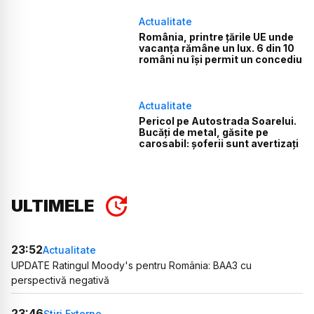
Actualitate
România, printre țările UE unde
vacanța rămâne un lux. 6 din 10
români nu își permit un concediu
Actualitate
Pericol pe Autostrada Soarelui.
Bucăți de metal, găsite pe
carosabil: șoferii sunt avertizați
ULTIMELE
23:52
Actualitate
UPDATE Ratingul Moody's pentru România: BAA3 cu
perspectivă negativă
23:46
Știri Externe