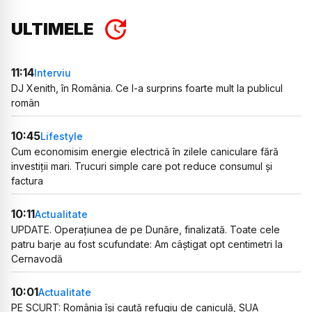
ULTIMELE
11:14
Interviu
DJ Xenith, în România. Ce l-a surprins foarte mult la publicul
român
10:45
Lifestyle
Cum economisim energie electrică în zilele caniculare fără
investiții mari. Trucuri simple care pot reduce consumul și
factura
10:11
Actualitate
UPDATE. Operațiunea de pe Dunăre, finalizată. Toate cele
patru barje au fost scufundate: Am câștigat opt centimetri la
Cernavodă
10:01
Actualitate
PE SCURT: România își caută refugiu de caniculă, SUA