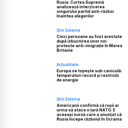
Rusia: Curtea Supremă
analizează interzicerea
singurului partid anti-război
înaintea alegerilor
Știri Externe
Cinci persoane au fost arestate
după izbucnirea unor noi
proteste anti-imigrație în Marea
Britanie
Actualitate
Europa se topește sub caniculă:
temperaturi record și restricții
de energie
Știri Externe
Americanii confirmă că rușii ar
urma să atace o țară NATO. E
aceeași sursă care a anunțat că
Rusia începe războiul în Ucraina