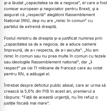
şi-a lăudat „capacitatea sa de a negocia", el care a fost
comisar european şi negociator pentru Brexit, şi a
asigurat că „respectă" alegătorii Rassemblement
National (RN), deşi nu are „nimic în comun" cu
partidul de extremă dreaptă.
Fostul ministru de dreapta şi-a justificat numirea prin
„capacitatea sa de a negocia, de a aduce oamenii
împreună, de a-i respecta, de a-i asculta". „Nu am
nimic în comun sau nu prea multe în comun cu tezele
sau ideologiile Rassemblement national", dar „îi
respect" pe cei 11 milioane de francezi care au votat
pentru RN, a adăugat el.
Întrebat despre deficitul public abisal, care ar urma să
crească la 5,6% din PIB în acest an, premierul a
răspuns: "Faţă de această urgenţă, nu îmi refuz o
justiţie fiscală mai mare".