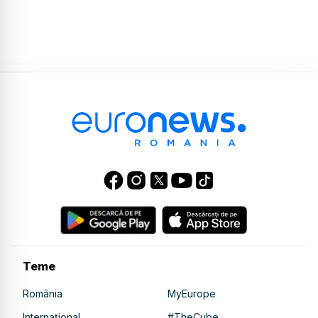
Teme
România
MyEurope
Internațional
#TheCube