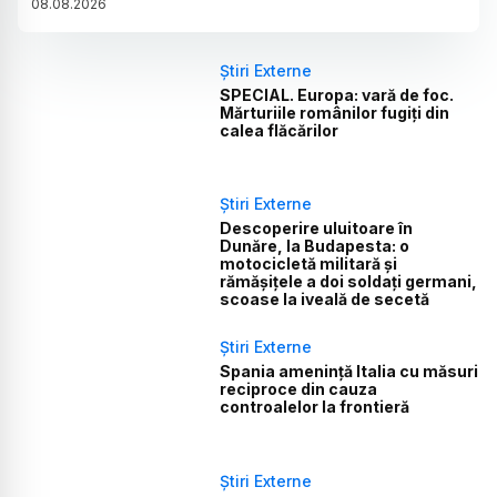
08
.
08
.
2026
Știri Externe
SPECIAL. Europa: vară de foc.
Mărturiile românilor fugiți din
calea flăcărilor
Știri Externe
Descoperire uluitoare în
Dunăre, la Budapesta: o
motocicletă militară și
rămășițele a doi soldați germani,
scoase la iveală de secetă
Știri Externe
Spania amenință Italia cu măsuri
reciproce din cauza
controalelor la frontieră
Știri Externe