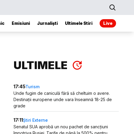
ic
Emisiuni
Jurnaliști
Ultimele Stiri
Live
ULTIMELE
17:45
Turism
Unde fugim de caniculă fără să cheltuim o avere.
Destinații europene unde vara înseamnă 18-25 de
grade
17:11
Știri Externe
Senatul SUA aprobă un nou pachet de sancțiuni
împotriva Rusiei. Tarife de până la 500% pentru