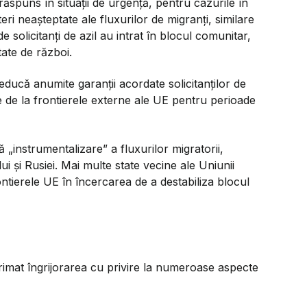
puns în situații de urgență, pentru cazurile în
 neașteptate ale fluxurilor de migranți, similare
 solicitanți de azil au intrat în blocul comunitar,
tate de război.
ucă anumite garanții acordate solicitanților de
ție de la frontierele externe ale UE pentru perioade
tă
„instrumentalizare”
a fluxurilor migratorii,
i și Rusiei. Mai multe state vecine ale Uniunii
ontierele UE în încercarea de a destabiliza blocul
primat îngrijorarea cu privire la numeroase aspecte