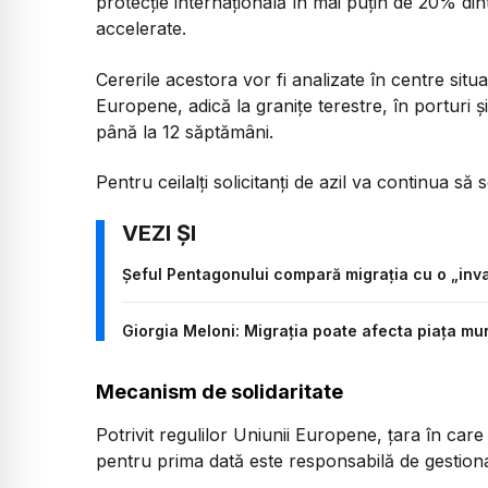
protecție internațională în mai puțin de 20% din
accelerate.
Cererile acestora vor fi analizate în centre sit
Europene, adică la granițe terestre, în porturi 
până la 12 săptămâni.
Pentru ceilalți solicitanți de azil va continua s
Șeful Pentagonului compară migrația cu o „invaz
Giorgia Meloni: Migrația poate afecta piața mun
Mecanism de solidaritate
Potrivit regulilor Uniunii Europene, țara în care
pentru prima dată este responsabilă de gestion