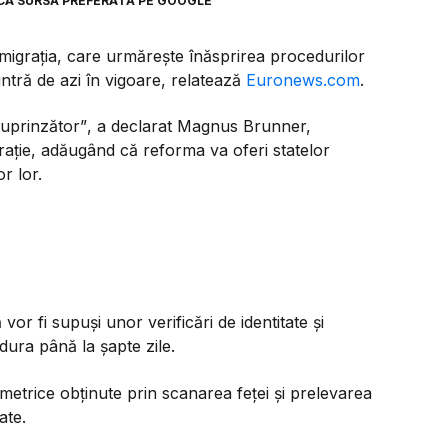
CA SURSĂ PREFERATĂ PE GOOGLE
migrația, care urmărește înăsprirea procedurilor
 intră de azi în vigoare, relatează
Euronews.com
.
uprinzător”
, a declarat Magnus Brunner,
ație, adăugând că reforma va oferi statelor
r lor.
or fi supuși unor verificări de identitate și
dura până la șapte zile.
metrice obținute prin scanarea feței și prelevarea
ate.