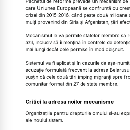
Pachetul de reforme prevede un mecanism de răs
care Uniunea Europeană se confruntă cu creșteri
crizei din 2015-2016, când peste două milioane de
mulți provenind din Siria și Afganistan, țări afec
Mecanismul le va permite statelor membre să red
azil, inclusiv să îi mențină în centrele de deten
mai lungi decât cele permise în mod obișnuit.
Sistemul va fi aplicat și în cazurile de așa-numi
acuzație formulată frecvent la adresa Belarusulu
susțin că cele două țări împing migranți spre fr
comunitar format din 27 de state membre.
Critici la adresa noilor mecanisme
Organizațiile pentru drepturile omului și-au ex
ale noului sistem.