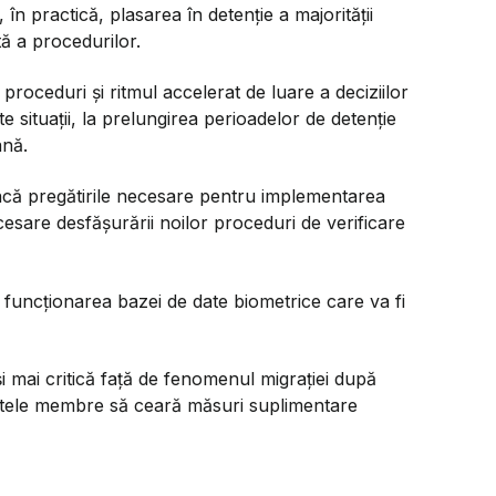
în practică, plasarea în detenție a majorității
tă a procedurilor.
proceduri și ritmul accelerat de luare a deciziilor
e situații, la prelungirea perioadelor de detenție
ană.
ncă pregătirile necesare pentru implementarea
cesare desfășurării noilor proceduri de verificare
 funcționarea bazei de date biometrice care va fi
i mai critică față de fenomenul migrației după
atele membre să ceară măsuri suplimentare