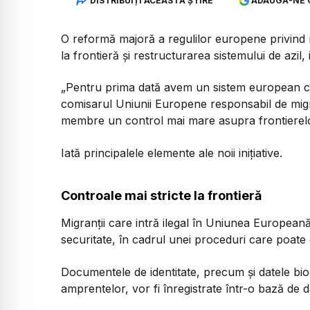
DISTRIBUIȚI ACEASTĂ ȘTIRE
ADAUGĂ-NE 
O reformă majoră a regulilor europene privind 
la frontieră și restructurarea sistemului de azil,
„Pentru prima dată avem un sistem european c
comisarul Uniunii Europene responsabil de migr
membre un control mai mare asupra frontierelo
Iată principalele elemente ale noii inițiative.
Controale mai stricte la frontieră
Migranții care intră ilegal în Uniunea Europeană v
securitate, în cadrul unei proceduri care poate 
Documentele de identitate, precum și datele bio
amprentelor, vor fi înregistrate într-o bază de d