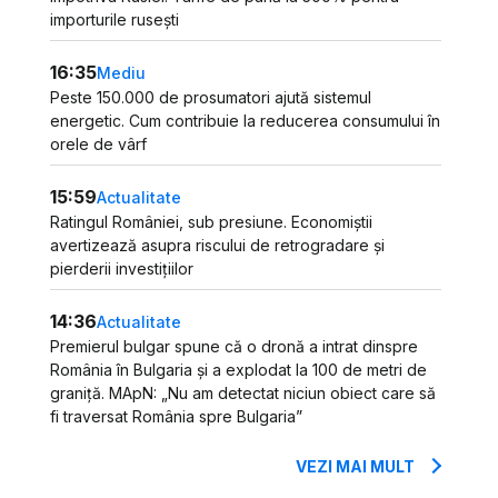
importurile rusești
16:35
Mediu
Peste 150.000 de prosumatori ajută sistemul
energetic. Cum contribuie la reducerea consumului în
orele de vârf
15:59
Actualitate
Ratingul României, sub presiune. Economiștii
avertizează asupra riscului de retrogradare și
pierderii investițiilor
14:36
Actualitate
Premierul bulgar spune că o dronă a intrat dinspre
România în Bulgaria și a explodat la 100 de metri de
graniță. MApN: „Nu am detectat niciun obiect care să
fi traversat România spre Bulgaria”
VEZI MAI MULT