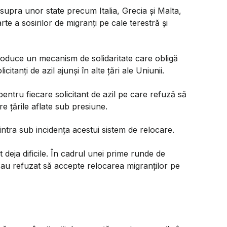
upra unor state precum Italia, Grecia și Malta,
rte a sosirilor de migranți pe cale terestră și
oduce un mecanism de solidaritate care obligă
anți de azil ajunși în alte țări ale Uniunii.
pentru fiecare solicitant de azil pe care refuză să
re țările aflate sub presiune.
 intra sub incidența acestui sistem de relocare.
deja dificile. În cadrul unei prime runde de
e au refuzat să accepte relocarea migranților pe