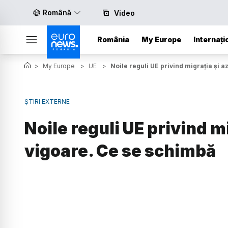
Română
Video
România
My Europe
Internați
>
My Europe
>
UE
>
Noile reguli UE privind migrația și a
ȘTIRI EXTERNE
Noile reguli UE privind mi
vigoare. Ce se schimbă