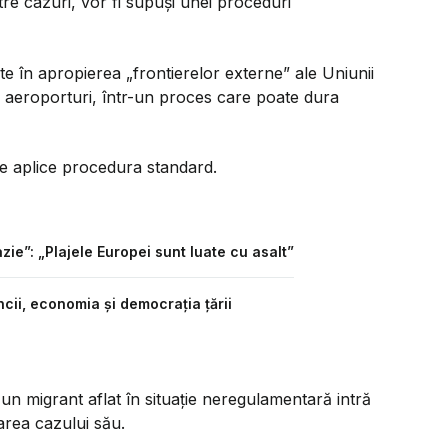
tre cazuri, vor fi supuși unei proceduri
uate în apropierea
„frontierelor externe”
ale Uniunii
și aeroporturi, într-un proces care poate dura
ă se aplice procedura standard.
ie”: „Plajele Europei sunt luate cu asalt”
cii, economia și democrația țării
 un migrant aflat în situație neregulamentară intră
area cazului său.