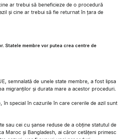
 cine ar trebui să beneficieze de o procedură
il și cine ar trebui să fie returnat în țara de
lor. Statele membre vor putea crea centre de
UE, semnalată de unele state membre, a fost lipsa
ea migranților și durata mare a acestor proceduri.
n special în cazurile în care cererile de azil sunt
itate sau cei cu șanse reduse de a obține statutul de
ca Maroc și Bangladesh, ai căror cetățeni primesc