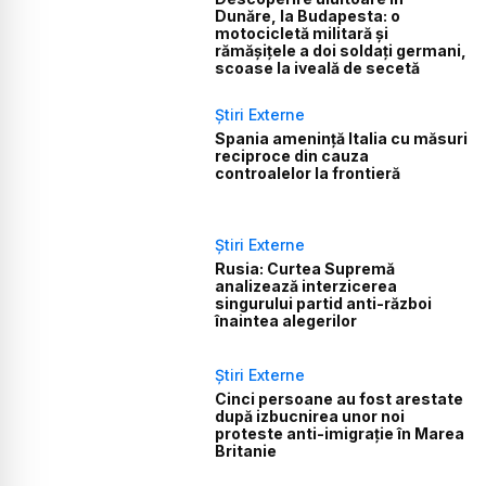
Dunăre, la Budapesta: o
motocicletă militară și
rămășițele a doi soldați germani,
scoase la iveală de secetă
Știri Externe
Spania amenință Italia cu măsuri
reciproce din cauza
controalelor la frontieră
Știri Externe
Rusia: Curtea Supremă
analizează interzicerea
singurului partid anti-război
înaintea alegerilor
Știri Externe
Cinci persoane au fost arestate
după izbucnirea unor noi
proteste anti-imigrație în Marea
Britanie