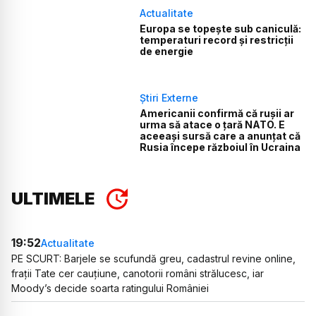
Actualitate
Europa se topește sub caniculă:
temperaturi record și restricții
de energie
Știri Externe
Americanii confirmă că rușii ar
urma să atace o țară NATO. E
aceeași sursă care a anunțat că
Rusia începe războiul în Ucraina
ULTIMELE
19:52
Actualitate
PE SCURT: Barjele se scufundă greu, cadastrul revine online,
frații Tate cer cauțiune, canotorii români strălucesc, iar
Moody’s decide soarta ratingului României