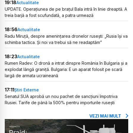
19:18
Actualitate
UPDATE. Operațiunea de pe brațul Bala intră în linie dreaptă. A
treia barjă a fost scufundată, a patra urmează
18:56
Actualitate
Radu Miruță, despre amenințarea dronelor rusești: „Rusia își va
schimba tactica. Și noi va trebui să ne readaptăm”
18:23
Actualitate
Rumen Radev: O dronă a intrat dinspre România în Bulgaria și a
explodat lângă graniță. Bulgaria: E un aparat folosit pe scară
largă de armata ucraineană
17:11
Știri Externe
Senatul SUA aprobă un nou pachet de sancțiuni împotriva
Rusiei. Tarife de până la 500% pentru importurile rusești
VEZI MAI MULT