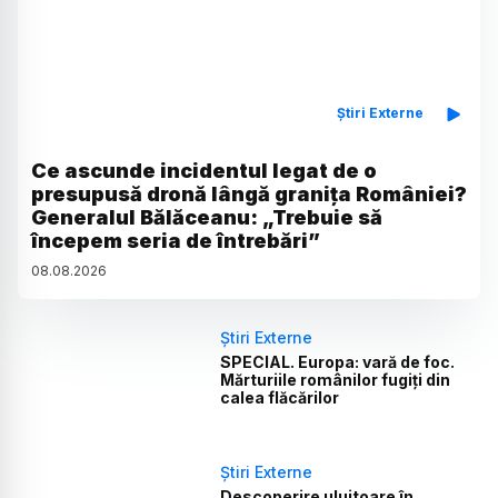
Știri Externe
Ce ascunde incidentul legat de o
presupusă dronă lângă granița României?
Generalul Bălăceanu: „Trebuie să
începem seria de întrebări”
08
.
08
.
2026
Știri Externe
SPECIAL. Europa: vară de foc.
Mărturiile românilor fugiți din
calea flăcărilor
Știri Externe
Descoperire uluitoare în