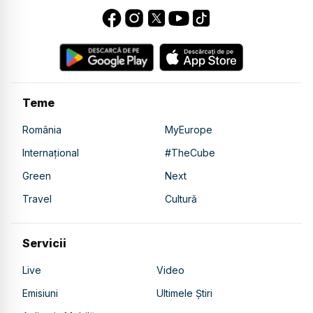
Teme
România
MyEurope
Internațional
#TheCube
Green
Next
Travel
Cultură
Servicii
Live
Video
Emisiuni
Ultimele Știri