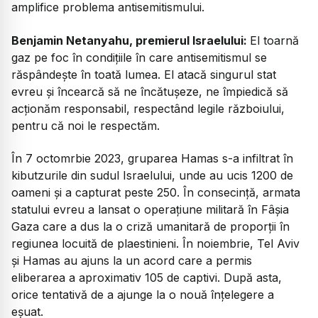
amplifice problema antisemitismului.
Benjamin Netanyahu, premierul Israelului:
El toarnă
gaz pe foc în condițiile în care antisemitismul se
răspândește în toată lumea. El atacă singurul stat
evreu și încearcă să ne încătușeze, ne împiedică să
acționăm responsabil, respectând legile războiului,
pentru că noi le respectăm.
În 7 octomrbie 2023, gruparea Hamas s-a infiltrat în
kibutzurile din sudul Israelului, unde au ucis 1200 de
oameni și a capturat peste 250. În consecință, armata
statului evreu a lansat o operațiune militară în Fâșia
Gaza care a dus la o criză umanitară de proporții în
regiunea locuită de plaestinieni. În noiembrie, Tel Aviv
și Hamas au ajuns la un acord care a permis
eliberarea a aproximativ 105 de captivi. După asta,
orice tentativă de a ajunge la o nouă înțelegere a
eșuat.