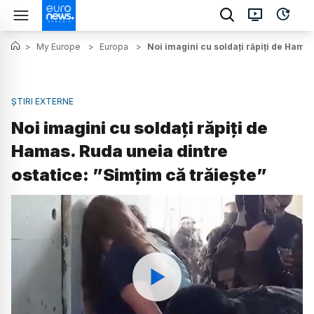
>
My Europe
>
Europa
>
Noi imagini cu soldați răpiți de Hamas
ȘTIRI EXTERNE
Noi imagini cu soldați răpiți de
Hamas. Ruda uneia dintre
ostatice: ”Simțim că trăiește”
Watch