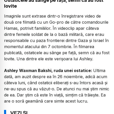
Ostaticele au sânge pe față, semn că au fost
lovite
Imaginile sunt extrase dintr-o înregistrare video de
două ore filmată cu un Go-pro de către comandourile
Hamas, potrivit familiilor. În videoclip apar câteva
dintre femeile soldat de la o bază militară, care erau
responsabile cu paza frontierei dintre Gaza și Israel în
momentul atacului din 7 octombrie. În filmarea
publicată, ostaticele au sânge pe față, semn că au fost
lovite. Una dintre ele este verișoara lui Ashley.
Ashley Waxman Bakshi, ruda unei ostatice:
Ultima
dată, am auzit despre ea în 26 noiembrie, adică acum
câteva luni, când ostaticii eliberați s-au întors acasă și
ne-au spus că au văzut-o. De atunci nu mai știm nimic
de ea. Dar știm că este în viață, simțim că trăiește. Ea
are o soră geamănă care simte acest lucru.