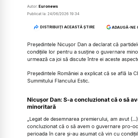
Autor:
Euronews
Publicat la:
24/06/2026 19:34
DISTRIBUIȚI ACEASTĂ ȘTIRE
ADAUGĂ-NE 
Președintele Nicușor Dan a declarat că partidel
condițiile lor pentru a susține o guvernare minor
urmează ca joi să discute între ei aceste aspecte,
Președintele României a explicat că se află la C
Summitului Flancului Estic.
Nicușor Dan: S-a concluzionat că o să a
minoritară
„Legat de desemnarea premierului, am avut (...) o 
concluzionat că o să avem o guvernare pro-occi
perioada în care și-au asumat că vin cu condiții