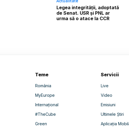
Actualitate
Legea integrității, adoptată
de Senat. USR și PNL ar
urma să o atace la CCR
Teme
Servicii
România
Live
MyEurope
Video
Internațional
Emisiuni
#TheCube
Ultimele Știri
Green
Aplicația Mobil