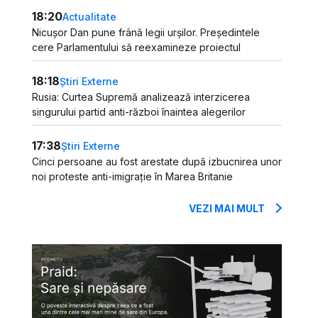
18:20
Actualitate
Nicușor Dan pune frână legii urșilor. Președintele
cere Parlamentului să reexamineze proiectul
18:18
Știri Externe
Rusia: Curtea Supremă analizează interzicerea
singurului partid anti-război înaintea alegerilor
17:38
Știri Externe
Cinci persoane au fost arestate după izbucnirea unor
noi proteste anti-imigrație în Marea Britanie
VEZI MAI MULT