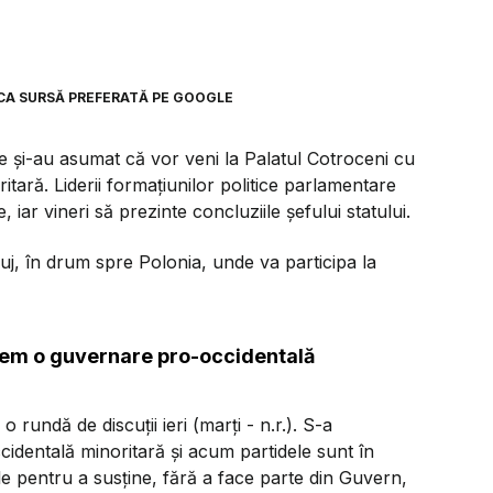
CA SURSĂ PREFERATĂ PE GOOGLE
e și-au asumat că vor veni la Palatul Cotroceni cu
itară. Liderii formațiunilor politice parlamentare
 iar vineri să prezinte concluziile șefului statului.
luj, în drum spre Polonia, unde va participa la
vem o guvernare pro-occidentală
rundă de discuții ieri (marți - n.r.). S-a
dentală minoritară și acum partidele sunt în
le pentru a susține, fără a face parte din Guvern,