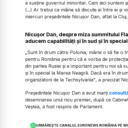
a susține guvernul minoritar. Cam aici suntem și
(...) Ar trebui ca mâine să discute ei între ei și 
miercuri președintele Nicușor Dan, aflat la Clu
Nicușor Dan, despre miza summitului Flan
aducem capabilități și în sud și în speci
„
Sunt în drum către Polonia, mâine o să fie o în
pentru România pentru că e vorba de protecția f
din partea Rusiei și e important pentru noi să su
și în special la Marea Neagră. Dacă era în drum,
organizatorii de la Techsylvania”
, a precizat Nic
Președintele Nicușor Dan a avut marți
consultă
desemnarea unui nou premier, după ce Cabinet
Veștea, a fost respins de Parlament.
URMĂREȘTE CANALUL EURONEWS ROMÂNIA PE W