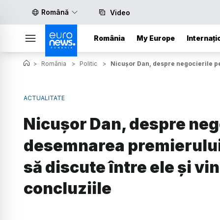
Română
Video
România
My Europe
Internați
>
România
>
Politic
>
Nicușor Dan, despre negocierile pen
ACTUALITATE
Nicușor Dan, despre neg
desemnarea premierului: 
să discute între ele și vi
concluziile