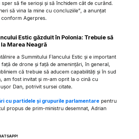
 sper să fie serioși și să închidem cât de curând.
vineri să vina la mine cu concluziile”
, a anunțat
j, conform Agerpres.
cului Estic găzduit în Polonia: Trebuie să
al la Marea Neagră
tâlnire a Summitului Flancului Estic și e important
ață de drone și față de amenințări, în general,
bliniem că trebuie să aducem capabilități și în sud
 am fost invitat și m-am oprit la o cină cu
ușor Dan, potrivit sursei citate.
ri cu partidele și grupurile parlamentare
pentru
ul propus de prim-ministru desemnat, Adrian
HATSAPP!