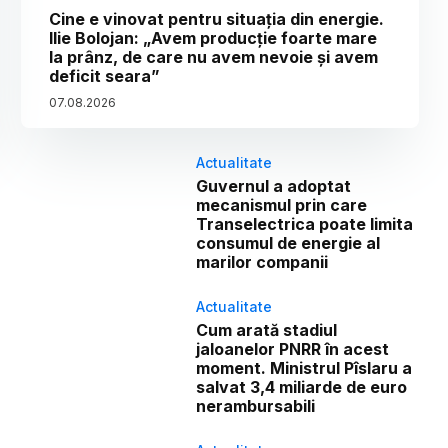
Cine e vinovat pentru situația din energie.
Ilie Bolojan: „Avem producție foarte mare
la prânz, de care nu avem nevoie și avem
deficit seara”
07
.
08
.
2026
Actualitate
Guvernul a adoptat
mecanismul prin care
Transelectrica poate limita
consumul de energie al
marilor companii
Actualitate
Cum arată stadiul
jaloanelor PNRR în acest
moment. Ministrul Pîslaru a
salvat 3,4 miliarde de euro
nerambursabili