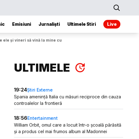
ic
Emisiuni
Jurnaliști
Ultimele Stiri
Live
ele și vineri să vină la mine cu concluziile
ULTIMELE
19:24
Știri Externe
Spania amenință Italia cu măsuri reciproce din cauza
controalelor la frontieră
18:56
Entertainment
William Orbit, omul care a locuit într-o școală părăsită
și a produs cel mai frumos album al Madonnei