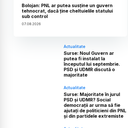
Bolojan: PNL ar putea susține un guvern
tehnocrat, dacă ține cheltuielile statului
sub control
07
.
08
.
2026
Actualitate
Surse: Noul Guvern ar
putea fi instalat la
începutul lui septembrie.
PSD și UDMR discută o
majoritate
Actualitate
Surse: Majoritate în jurul
PSD și UDMR? Social
democrații ar urma să fie
ajutați de politicieni din PNL
și din partidele extremiste