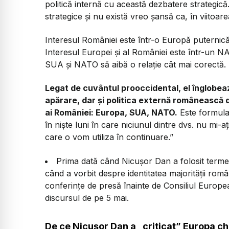
politică internă cu această dezbatere strategică.
strategice și nu există vreo șansă ca, în viitoare
​Interesul României este într-o Europă puternic
Interesul Europei și al României este într-un N
SUA și NATO să aibă o relație cât mai corectă.
​Legat de cuvântul prooccidental, el înglobe
apărare, dar și politica externă românească de 
ai României: Europa, SUA, NATO.
Este formula 
în niște luni în care niciunul dintre dvs. nu mi-
care o vom utiliza în continuare.”
Prima dată când Nicușor Dan a folosit terme
când a vorbit despre identitatea majorității româ
conferințe de presă înainte de Consiliul European
discursul de pe 5 mai.
De ce Nicușor Dan a „criticat” Europa ch