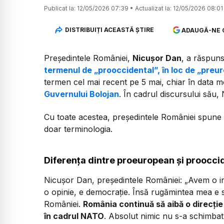
Publicat la:
12/05/2026 07:39
•
Actualizat la:
12/05/2026 08:01
DISTRIBUIȚI ACEASTĂ ȘTIRE
ADAUGĂ-NE 
Președintele României,
Nicușor Dan
, a răspuns
termenul de „prooccidental”, în loc de „preu
termen cel mai recent pe 5 mai, chiar în data m
Guvernului Bolojan
. În cadrul discursului său, 
Cu toate acestea, președintele României spune 
doar terminologia.
Diferența dintre proeuropean și prooccid
Nicușor Dan, președintele României:
„Avem o in
o opinie, e democrație. Însă rugămintea mea e 
României.
România continuă să aibă o direcți
în cadrul NATO
. Absolut nimic nu s-a schimba