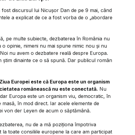
fost discursul lui Nicușor Dan de pe 9 mai, când
ntele a explicat de ce a fost vorba de o „abordare
că, pe multe subiecte, dezbaterea în România nu
au o opinie, nimeni nu mai spune nimic nou și nu
. Noi nu avem o dezbatere reală despre Europa.
an știm dinainte ce o să spună. Dar publicul român
 Ziua Europei este că Europa este un organism
societatea românească nu este conectată.
Nu
 dar Europa este un organism viu, democratic, în
e masă, în mod direct. Iar acele elemente de
amnei von der Leyen de acum o săptămână.
dezbaterea, nu de a mă poziționa împotriva
t la toate consiliile europene la care am participat