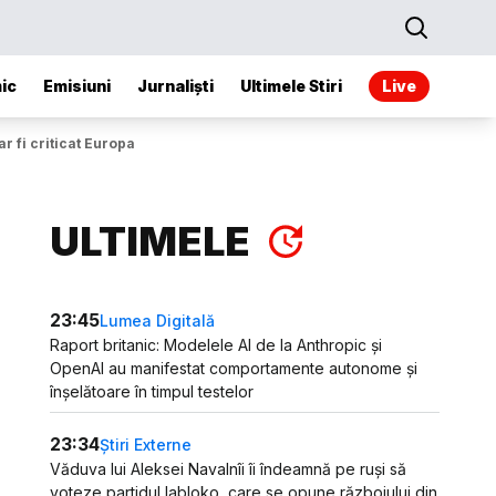
ic
Emisiuni
Jurnaliști
Ultimele Stiri
Live
r fi criticat Europa
ULTIMELE
23:45
Lumea Digitală
Raport britanic: Modelele AI de la Anthropic și
OpenAI au manifestat comportamente autonome și
înșelătoare în timpul testelor
23:34
Știri Externe
Văduva lui Aleksei Navalnîi îi îndeamnă pe ruși să
voteze partidul Iabloko, care se opune războiului din