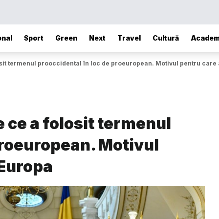
onal
Sport
Green
Next
Travel
Cultură
Academ
sit termenul prooccidental în loc de proeuropean. Motivul pentru care a
 ce a folosit termenul
proeuropean. Motivul
t Europa