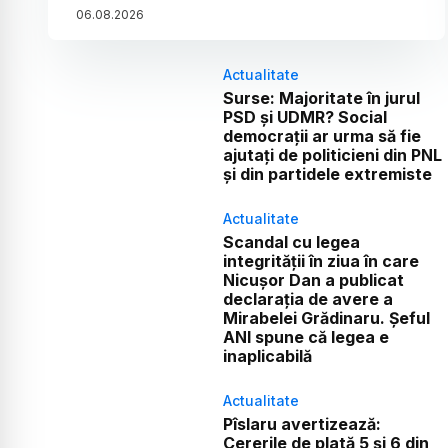
06
.
08
.
2026
Actualitate
Surse: Majoritate în jurul
PSD și UDMR? Social
democrații ar urma să fie
ajutați de politicieni din PNL
și din partidele extremiste
Actualitate
Scandal cu legea
integrității în ziua în care
Nicușor Dan a publicat
declarația de avere a
Mirabelei Grădinaru. Șeful
ANI spune că legea e
inaplicabilă
Actualitate
Pîslaru avertizează:
Cererile de plată 5 și 6 din