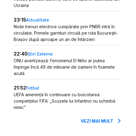
Ucraina
23:15
Actualitate
Noile trenuri electrice cumpărate prin PNRR intră în
circulație. Primele garnituri circulă pe ruta București–
Brașov după aproape un an de întârzieri
22:40
Știri Externe
ONU avertizează: Fenomenul El Niño ar putea
împinge încă 49 de milioane de oameni în foamete
acută
21:52
Fotbal
UEFA amenință în continuare cu boicotarea
competițiilor FIFA: „Scuzele lui Infantino nu schimbă
nimic”
VEZI MAI MULT