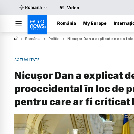
Română
Video
România
My Europe
Internați
>
România
>
Politic
>
Nicușor Dan a explicat de ce a folo
ACTUALITATE
Nicușor Dan a explicat de
prooccidental în loc de 
pentru care ar fi critica