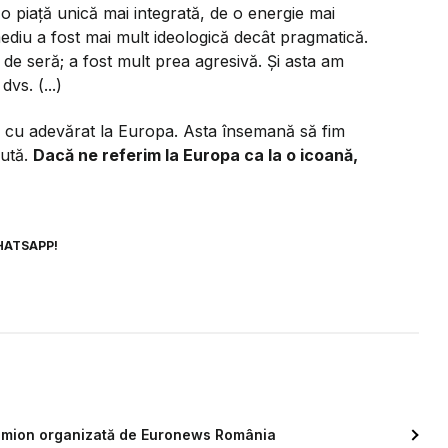
o piață unică mai integrată, de o energie mai
ediu a fost mai mult ideologică decât pragmatică.
t de seră; a fost mult prea agresivă. Și asta am
vs. (...)
 cu adevărat la Europa. Asta însemană să fim
cută.
Dacă ne referim la Europa ca la o icoană,
HATSAPP!
Simion organizată de Euronews România