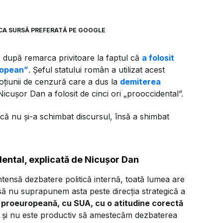
CA SURSĂ PREFERATĂ PE GOOGLE
 după remarca privitoare la faptul că
a folosit
ropean”
. Șeful statului român a utilizat acest
oțiunii de cenzură care a dus la
demiterea
Nicușor Dan a folosit de cinci ori „prooccidental”.
că nu și-a schimbat discursul, însă a shimbat
ental, explicată de Nicușor Dan
tensă dezbatere politică internă, toată lumea are
să nu suprapunem asta peste direcția strategică a
e proeuropeană, cu SUA, cu o atitudine corectă
t și nu este productiv să amestecăm dezbaterea