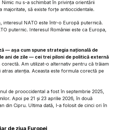
 Nimic nu s-a schimbat în privința orientării
a majoritate, să existe forțe antioccidentale.
ă, interesul NATO este într-o Europă puternică.
ATO puternic. Interesul României este ca Europa,
ază — așa cum spune strategia națională de
ani de zile — cei trei piloni de politică externă
corectă. Am utilizat-o alternativ pentru că trăiam
ați atras atenția. Aceasta este formula corectă pe
nul de prooccidental a fost în septembrie 2025,
nilor. Apoi pe 21 și 23 aprilie 2026, în două
 din Cipru. Ultima dată, l-a folosit de cinci ori în
iar de ziua Europei