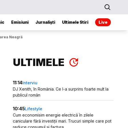
ic
Emisiuni
Jurnaliști
Ultimele Stiri
Live
 Marea Neagră
ULTIMELE
11:14
Interviu
DJ Xenith, în România. Ce l-a surprins foarte mult la
publicul român
10:45
Lifestyle
Cum economisim energie electrică în zilele
caniculare fără investiții mari. Trucuri simple care pot
reduce consumul și factura