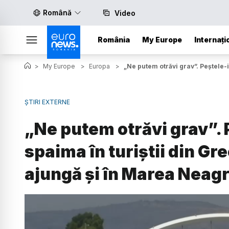
Română
Video
România
My Europe
Internați
>
My Europe
>
Europa
>
„Ne putem otrăvi grav”. Peștele-
ȘTIRI EXTERNE
„Ne putem otrăvi grav”.
spaima în turiștii din Gre
ajungă și în Marea Neag