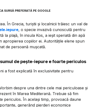
CA SURSĂ PREFERATĂ PE GOOGLE
 În Grecia, turiștii și localnicii trăiesc un val de
ele‑iepure
, o specie invazivă cunoscută pentru
la plajă, în insula Kos, a ieșit speriată din apă
în apropierea copiilor ei. Autoritățile elene spun
rmat de persoană mușcată.
nsumul de pește-iepure e foarte periculos
ni a fost explicată în exclusivitate pentru
„Vorbim despre una dintre cele mai periculoase și
prezent în Marea Mediterană. Trebuie să fim
te periculos. În același timp, provoacă daune
importante, generând pierderi economice