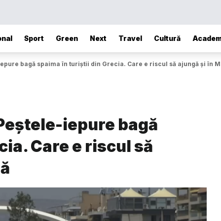
onal
Sport
Green
Next
Travel
Cultură
Academ
iepure bagă spaima în turiștii din Grecia. Care e riscul să ajungă și în
 Peștele-iepure bagă
cia. Care e riscul să
ră