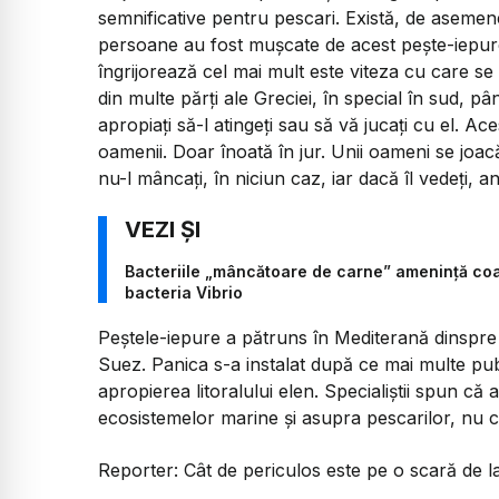
semnificative pentru pescari. Există, de aseme
persoane au fost mușcate de acest pește-iepure
îngrijorează cel mai mult este viteza cu care 
din multe părți ale Greciei, în special în sud, p
apropiați să-l atingeți sau să vă jucați cu el. Ac
oamenii. Doar înoată în jur. Unii oameni se joac
nu-l mâncați, în niciun caz, iar dacă îl vedeți, an
Bacteriile „mâncătoare de carne” amenință coa
bacteria Vibrio
Peștele-iepure a pătruns în Mediterană dinspre
Suez. Panica s-a instalat după ce mai multe publ
apropierea litoralului elen. Specialiștii spun că
ecosistemelor marine și asupra pescarilor, nu că
Reporter:
Cât de periculos este pe o scară de la