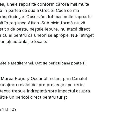
nea, unele rapoarte conform cărora mai multe
 în partea de sud a Greciei. Ceea ce mă
se răspândește. Observăm tot mai multe rapoarte
ână în regiunea Attica. Sub nicio formă nu vă
est tip de pește, peștele-iepure, nu atacă direct
ă cu el pentru că uneori se apropie. Nu-l atingeți,
unțați autoritățile locale.”
stele Mediteranei. Cât de periculoasă poate fi
 Marea Roșie și Oceanul Indian, prin Canalul
icații au relatat despre prezența speciei în
 atenția trebuie îndreptată spre impactul asupra
tre un pericol direct pentru turiști.
 1 la 10?