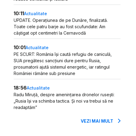
10:11
Actualitate
UPDATE. Operațiunea de pe Dunăre, finalizată.
Toate cele patru barje au fost scufundate: Am
câștigat opt centimetri la Cernavodă
10:01
Actualitate
PE SCURT: România își caută refugiu de caniculă,
SUA pregătesc sancțiuni dure pentru Rusia,
prosumatorii ajută sistemul energetic, iar ratingul
României rămâne sub presiune
18:56
Actualitate
Radu Miruță, despre amenințarea dronelor rusești:
„Rusia își va schimba tactica. Și noi va trebui să ne
readaptăm”
VEZI MAI MULT