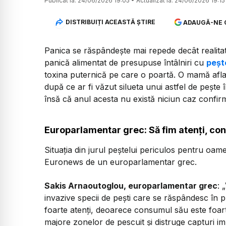
Publicat la:
24/06/2026 19:05
•
Actualizat la:
24/06/2026 19:15
DISTRIBUIȚI ACEASTĂ ȘTIRE
ADAUGĂ-NE 
Panica se răspândește mai repede decât realitatea.
panică alimentat de presupuse întâlniri cu
peșt
toxina puternică pe care o poartă. O mamă aflată 
după ce ar fi văzut silueta unui astfel de pește 
însă că anul acesta nu există niciun caz confi
Europarlamentar grec: Să fim atenți, co
Situația din jurul peștelui periculos pentru oame
Euronews de un europarlamentar grec.
Sakis Arnaoutoglou, europarlamentar grec
: 
invazive specii de pești care se răspândesc în 
foarte atenți, deoarece consumul său este foar
majore zonelor de pescuit și distruge capturi 