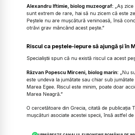
Alexandru Iftimie, biolog muzeograf
: „Aș zice
sunt extrem de rare, hai să nu zicem că este z
Peștele nu are mușcătură veninoasă, însă conc
otrăvi grav mâncând acest pește.”
Riscul ca peștele-iepure să ajungă și în
Specialiștii spun că nu există riscul ca acest pe
Răzvan Popescu Mirceni, biolog marin
: „Nu s
este undeva la jumătate sau chiar sub jumătate 
Marea Egee. Riscul este minim, poate doar acciden
Marea Neagră.”
O cercetătoare din Grecia, citată de publicația
mușcături asociate acestei specii, însă astfel de
URMĂREȘTE CANALUL EURONEWS ROMÂNIA PE W