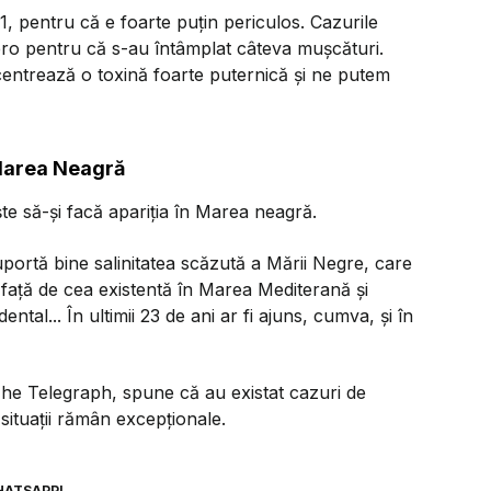
 1, pentru că e foarte puțin periculos. Cazurile
ero pentru că s-au întâmplat câteva mușcături.
entrează o toxină foarte puternică și ne putem
 Marea Neagră
ște să-și facă apariția în Marea neagră.
uportă bine salinitatea scăzută a Mării Negre, care
față de cea existentă în Marea Mediterană și
tal... În ultimii 23 de ani ar fi ajuns, cumva, și în
 The Telegraph, spune că au existat cazuri de
 situații rămân excepționale.
HATSAPP!