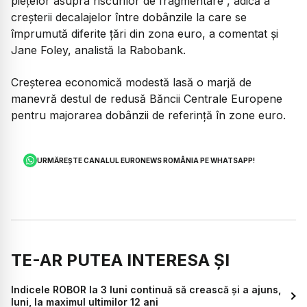
pieţelor asupra riscurilor de fragmentare”, adică a
creşterii decalajelor între dobânzile la care se
împrumută diferite ţări din zona euro, a comentat şi
Jane Foley, analistă la Rabobank.
Creşterea economică modestă lasă o marjă de
manevră destul de redusă Băncii Centrale Europene
pentru majorarea dobânzii de referinţă în zone euro.
URMĂREȘTE CANALUL EURONEWS ROMÂNIA PE WHATSAPP!
TE-AR PUTEA INTERESA ȘI
Indicele ROBOR la 3 luni continuă să crească și a ajuns,
luni, la maximul ultimilor 12 ani