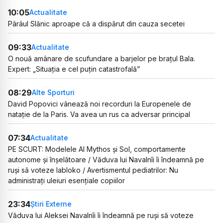
10:05
Actualitate
Pârâul Slănic aproape că a dispărut din cauza secetei
09:33
Actualitate
O nouă amânare de scufundare a barjelor pe brațul Bala.
Expert: „Situația e cel puțin catastrofală”
08:29
Alte Sporturi
David Popovici vânează noi recorduri la Europenele de
natație de la Paris. Va avea un rus ca adversar principal
07:34
Actualitate
PE SCURT: Modelele AI Mythos și Sol, comportamente
autonome și înșelătoare / Văduva lui Navalnîi îi îndeamnă pe
ruși să voteze Iabloko / Avertismentul pediatrilor: Nu
administrați uleiuri esențiale copiilor
23:34
Știri Externe
Văduva lui Aleksei Navalnîi îi îndeamnă pe ruși să voteze