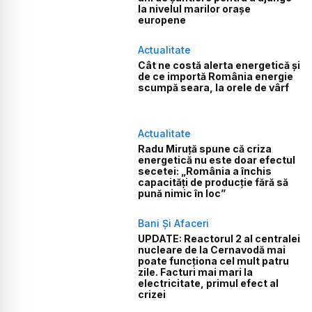
la nivelul marilor orașe
europene
Actualitate
Cât ne costă alerta energetică și
de ce importă România energie
scumpă seara, la orele de vârf
Actualitate
Radu Miruță spune că criza
energetică nu este doar efectul
secetei: „România a închis
capacități de producție fără să
pună nimic în loc”
Bani Și Afaceri
UPDATE: Reactorul 2 al centralei
nucleare de la Cernavodă mai
poate funcționa cel mult patru
zile. Facturi mai mari la
electricitate, primul efect al
crizei