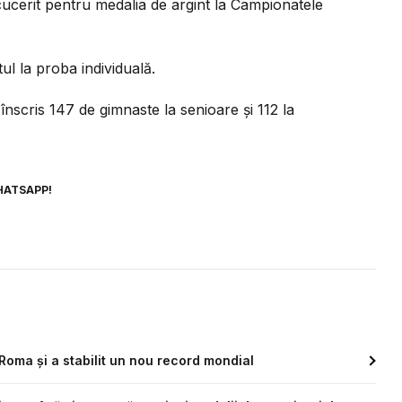
ucerit pentru medalia de argint la Campionatele
l la proba individuală.
cris 147 de gimnaste la senioare şi 112 la
HATSAPP!
 Roma și a stabilit un nou record mondial