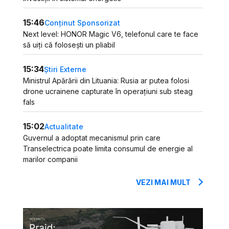
15:46
Conținut Sponsorizat
Next level: HONOR Magic V6, telefonul care te face
să uiți că folosești un pliabil
15:34
Știri Externe
Ministrul Apărării din Lituania: Rusia ar putea folosi
drone ucrainene capturate în operațiuni sub steag
fals
15:02
Actualitate
Guvernul a adoptat mecanismul prin care
Transelectrica poate limita consumul de energie al
marilor companii
VEZI MAI MULT