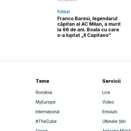
Fotbal
Franco Baresi, legendarul
căpitan al AC Milan, a murit
la 66 de ani. Boala cu care
s-a luptat „Il Capitano”
Teme
Servicii
România
Live
MyEurope
Video
Internațional
Emisiuni
#TheCube
Ultimele Știri
Green
Aplicația Mobil