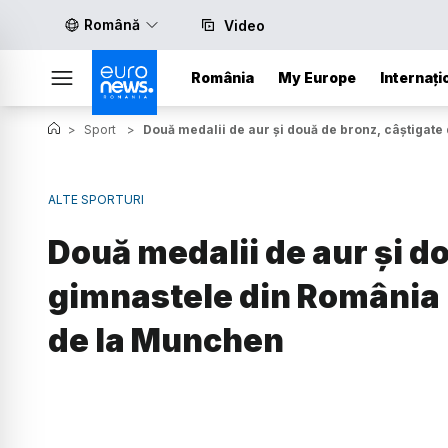
Română
Video
România
My Europe
Internați
>
Sport
>
Două medalii de aur și două de bronz, câștigat
ALTE SPORTURI
Două medalii de aur și d
gimnastele din România 
de la Munchen