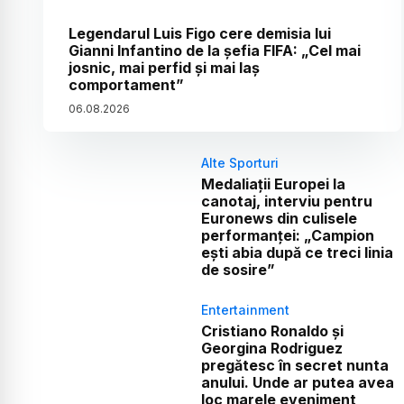
Legendarul Luis Figo cere demisia lui
Gianni Infantino de la șefia FIFA: „Cel mai
josnic, mai perfid și mai laș
comportament”
06
.
08
.
2026
Alte Sporturi
Medaliații Europei la
canotaj, interviu pentru
Euronews din culisele
performanței: „Campion
ești abia după ce treci linia
de sosire”
Entertainment
Cristiano Ronaldo și
Georgina Rodriguez
pregătesc în secret nunta
anului. Unde ar putea avea
loc marele eveniment