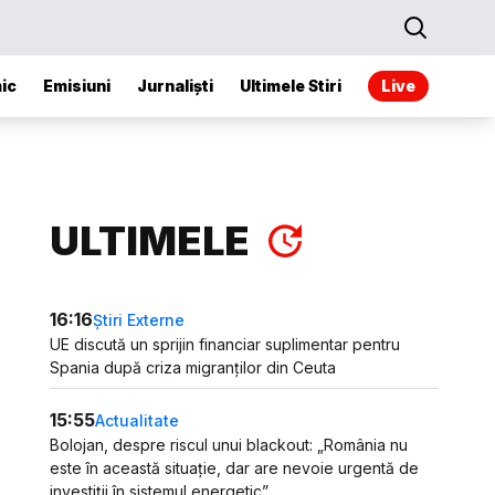
ic
Emisiuni
Jurnaliști
Ultimele Stiri
Live
ULTIMELE
16:16
Știri Externe
UE discută un sprijin financiar suplimentar pentru
Spania după criza migranților din Ceuta
15:55
Actualitate
Bolojan, despre riscul unui blackout: „România nu
este în această situație, dar are nevoie urgentă de
investiții în sistemul energetic”