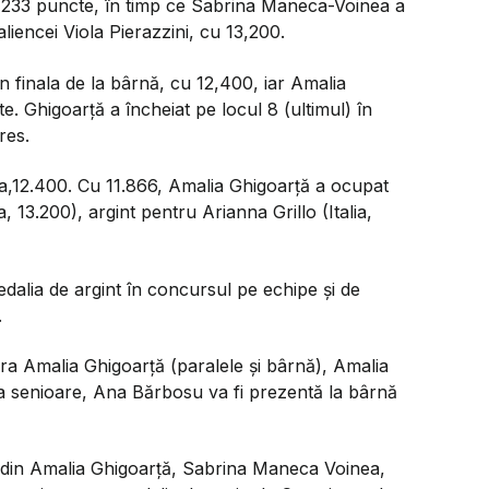
13,233 puncte, în timp ce Sabrina Maneca-Voinea a
aliencei Viola Pierazzini, cu 13,200.
n finala de la bârnă, cu 12,400, iar Amalia
e. Ghigoarţă a încheiat pe locul 8 (ultimul) în
res.
,12.400. Cu 11.866, Amalia Ghigoarță a ocupat
13.200), argint pentru Arianna Grillo (Italia,
edalia de argint în concursul pe echipe şi de
.
ura Amalia Ghigoarţă (paralele şi bârnă), Amalia
 la senioare, Ana Bărbosu va fi prezentă la bârnă
 din Amalia Ghigoarță, Sabrina Maneca Voinea,