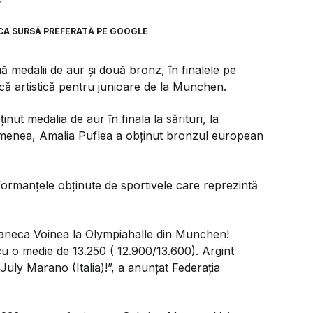
3
CA SURSĂ PREFERATĂ PE GOOGLE
 medalii de aur și două bronz, în finalele pe
ă artistică pentru junioare de la Munchen.
t medalia de aur în finala la sărituri, la
enea, Amalia Puflea a obținut bronzul european
ormanțele obținute de sportivele care reprezintă
aneca Voinea la Olympiahalle din Munchen!
, cu o medie de 13.250 ( 12.900/13.600). Argint
uly Marano (Italia)!”, a anunțat Federația