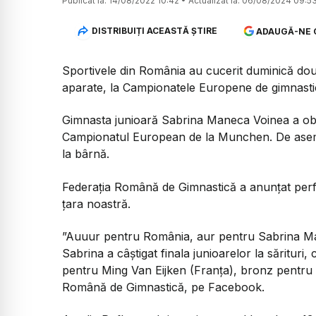
Publicat la:
14/08/2022 10:42
•
Actualizat la:
06/08/2024 09:5
DISTRIBUIȚI ACEASTĂ ȘTIRE
ADAUGĂ-NE 
Sportivele din România au cucerit duminică două
aparate, la Campionatele Europene de gimnastic
Gimnasta junioară Sabrina Maneca Voinea a obținu
Campionatul European de la Munchen. De asem
la bârnă.
Federația Română de Gimnastică a anunțat perf
țara noastră.
”Auuur pentru România, aur pentru Sabrina M
Sabrina a câștigat finala junioarelor la sărituri
pentru Ming Van Eijken (Franța), bronz pentru J
Română de Gimnastică, pe Facebook.