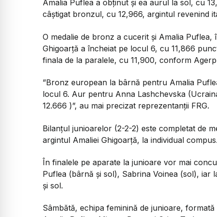
Amalia Puflea a obţinut şi ea aurul la sol, cu 
câştigat bronzul, cu 12,966, argintul revenind it
O medalie de bronz a cucerit şi Amalia Puflea, î
Ghigoarţă a încheiat pe locul 6, cu 11,866 punct
finala de la paralele, cu 11,900, conform Agerp
”Bronz european la bârnă pentru Amalia Puflea
locul 6. Aur pentru Anna Lashchevska (Ucraina, 
12.666 )”, au mai precizat reprezentanții FRG.
Bilanţul junioarelor (2-2-2) este completat de m
argintul Amaliei Ghigoarţă, la individual compus
În finalele pe aparate la junioare vor mai conc
Puflea (bârnă şi sol), Sabrina Voinea (sol), iar
şi sol.
Sâmbătă, echipa feminină de junioare, formată