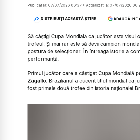
Publicat la:
07/07/2026 06:37
•
Actualizat la:
07/07/2026 06:
DISTRIBUIȚI ACEASTĂ ȘTIRE
ADAUGĂ-NE 
Să câștigi Cupa Mondială ca jucător este visul or
trofeul. Și mai rar este să devii campion mondial
postura de selecționer. În întreaga istorie a com
performanță.
Primul jucător care a câștigat Cupa Mondială p
Zagallo
. Brazilianul a cucerit titlul mondial ca j
fost primele două trofee din istoria naționalei Bra