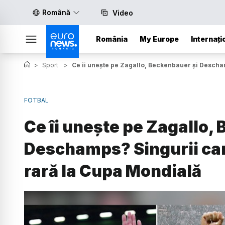
Română
Video
România
My Europe
Internați
>
Sport
>
Ce îi unește pe Zagallo, Beckenbauer și Descha
FOTBAL
Ce îi unește pe Zagallo,
Deschamps? Singurii car
rară la Cupa Mondială