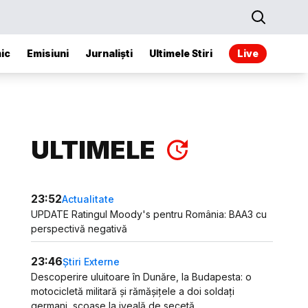
ic
Emisiuni
Jurnaliști
Ultimele Stiri
Live
ULTIMELE
23:52
Actualitate
UPDATE Ratingul Moody's pentru România: BAA3 cu
perspectivă negativă
23:46
Știri Externe
Descoperire uluitoare în Dunăre, la Budapesta: o
motocicletă militară și rămășițele a doi soldați
germani, scoase la iveală de secetă