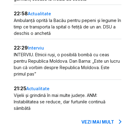
22:58
Actualitate
Ambulanță oprită la Bacău pentru pepeni și legume în
timp ce transporta la spital o fetiță de un an. DSU a
deschis o anchetă
22:29
Interviu
INTERVIU. Etnicii ruși, o posibilă bombă cu ceas
pentru Republica Moldova. Dan Barna: „Este un lucru
bun că vorbim despre Republica Moldova. Este
primul pas”
21:25
Actualitate
Vijelii și grindină în mai multe județe. ANM:
Instabilitatea se reduce, dar furtunile continuă
sâmbătă
VEZI MAI MULT