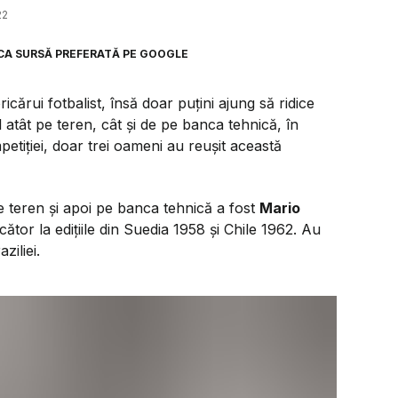
22
CA SURSĂ PREFERATĂ PE GOOGLE
icărui fotbalist, însă doar puțini ajung să ridice
 atât pe teren, cât și de pe banca tehnică, în
petiției, doar trei oameni au reușit această
e teren și apoi pe banca tehnică a fost
Mario
ucător la edițiile din Suedia 1958 și Chile 1962. Au
ziliei.