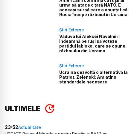
Americanii confirmă că rușii ar
urma să atace o țară NATO. E
aceeași sursă care a anunțat că
Rusia începe războiul în Ucraina
Știri Externe
Văduva lui Aleksei Navalnîi îi
îndeamnă pe ruși să voteze
partidul Iabloko, care se opune
războiului din Ucraina
Știri Externe
Ucraina dezvoltă o alternativă la
Patriot. Zelenski: Am atins
standardele necesare
ULTIMELE
23:52
Actualitate
UPDATE Ratingul Moody's pentru România: BAA3 cu