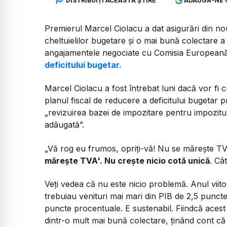
DISTRIBUIȚI ACEASTĂ ȘTIRE
ADAUGĂ-NE 
Premierul Marcel Ciolacu a dat asigurări din n
cheltuielilor bugetare și o mai bună colectare a
angajamentele negociate cu Comisia Europeană
deficitului bugetar.
Marcel Ciolacu a fost întrebat luni dacă vor fi cr
planul fiscal de reducere a deficitului bugetar
„revizuirea bazei de impozitare pentru impozitul 
adăugată”.
„Vă rog eu frumos, opriţi-vă! Nu se măreşte T
măreşte TVA'. Nu creşte nicio cotă unică
. Câ
Veţi vedea că nu este nicio problemă. Anul viito
trebuiau venituri mai mari din PIB de 2,5 puncte
puncte procentuale. E sustenabil. Fiindcă acest lu
dintr-o mult mai bună colectare, ţinând cont că