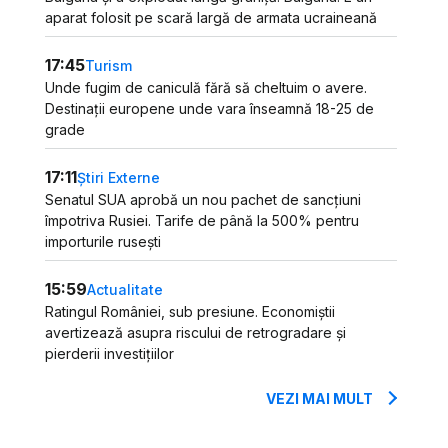
aparat folosit pe scară largă de armata ucraineană
17:45
Turism
Unde fugim de caniculă fără să cheltuim o avere.
Destinații europene unde vara înseamnă 18-25 de
grade
17:11
Știri Externe
Senatul SUA aprobă un nou pachet de sancțiuni
împotriva Rusiei. Tarife de până la 500% pentru
importurile rusești
15:59
Actualitate
Ratingul României, sub presiune. Economiștii
avertizează asupra riscului de retrogradare și
pierderii investițiilor
VEZI MAI MULT