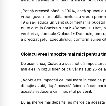
„Pot să crească până la 100%, dacă spuneţi d
vreun guvern are atâta minte sau vreun prim-mi
19 şi să-i aducă un venit suplimentar la bugetul
nu te duci la Comisie şi spui: «Domnule, uitaţi, 
venituri ai, domnule Ciolacu?» Domnule, am rupt
a precizat șeful Executivului, conform sursei cit
Ciolacu vrea impozite mai mici pentru tin
De asemenea, Ciolacu a susținut că impozitarea m
mai ales în cazul tinerilor cu vârsta sub 26 de a
„Acolo este impactul cel mai mare în ceea ce pr
discuţie avută, după această faimoasă campanie 
această reducere din impozitul pe venit.
Eu aş merge mai departe, aş merge ca această red