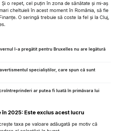
Şi o repet, cel puţin în zona de sănătate şi mi-aş
mari cheltuieli în acest moment în România, să fie
 Finanţe. O seringă trebuie să coste la fel şi la Cluj,
es.
vernul l-a pregătit pentru Bruxelles nu are legătură
avertismentul specialiștilor, care spun că sunt
oîntreprinderi ar putea fi luată în primăvara lui
 în 2025: Este exclus acest lucru
crește taxa pe valoare adăugată pe motiv că
dere al colectării la buget.