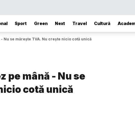
onal
Sport
Green
Next
Travel
Cultură
Academ
- Nu se măreşte TVA. Nu creşte nicio cotă unică
z pe mână - Nu se
icio cotă unică