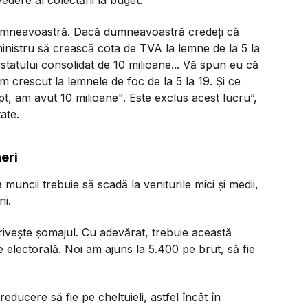
umneavoastră. Dacă dumneavoastră credeţi că
nistru să crească cota de TVA la lemne de la 5 la
 statului consolidat de 10 milioane... Vă spun eu că
am crescut la lemnele de foc de la 5 la 19. Şi ce
, am avut 10 milioane". Este exclus acest lucru”,
ate.
eri
uncii trebuie să scadă la veniturile mici şi medii,
ni.
iveşte şomajul. Cu adevărat, trebuie această
electorală. Noi am ajuns la 5.400 pe brut, să fie
ucere să fie pe cheltuieli, astfel încât în