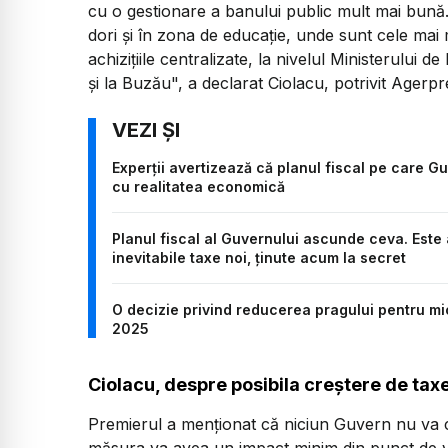
cu o gestionare a banului public mult mai bună. 
dori şi în zona de educaţie, unde sunt cele mai 
achiziţiile centralizate, la nivelul Ministerului de
şi la Buzău", a declarat Ciolacu, potrivit Agerpr
Experții avertizează că planul fiscal pe care Gu
cu realitatea economică
Planul fiscal al Guvernului ascunde ceva. Este 
inevitabile taxe noi, ținute acum la secret
O decizie privind reducerea pragului pentru micr
2025
Ciolacu, despre posibila creștere de taxe
Premierul a menționat că niciun Guvern nu va 
măsura va avea un impact minim din punct de ve