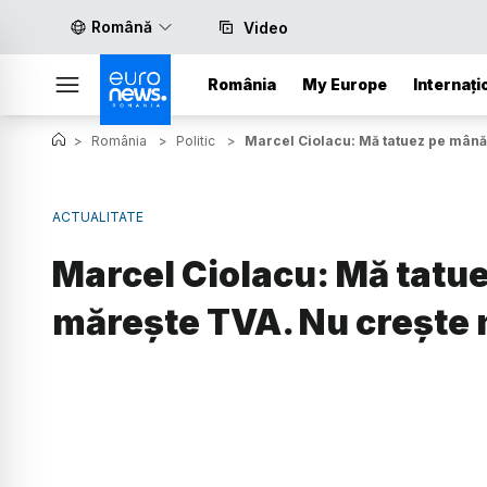
Română
Video
România
My Europe
Internați
>
România
>
Politic
>
Marcel Ciolacu: Mă tatuez pe mână 
ACTUALITATE
Marcel Ciolacu: Mă tatue
măreşte TVA. Nu creşte n