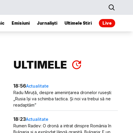
ic
Emisiuni
Jurnaliști
Ultimele Stiri
Live
ULTIMELE
18:56
Actualitate
Radu Miruță, despre amenințarea dronelor rusești:
„Rusia își va schimba tactica. Și noi va trebui să ne
readaptăm”
18:23
Actualitate
Rumen Radev: O dronă a intrat dinspre România în
Bulgaria și a explodat lângă graniță. Bulgaria: E un