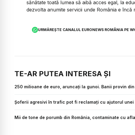
sănătate toată lumea să aibă acces egal, la educ
dezvolta anumite servicii unde România e încă r
URMĂREȘTE CANALUL EURONEWS ROMÂNIA PE W
TE-AR PUTEA INTERESA ȘI
250 milioane de euro, aruncați la gunoi. Banii provin di
Șoferii agresivi în trafic pot fi reclamați cu ajutorul un
Mii de tone de porumb din România, contaminate cu aflat