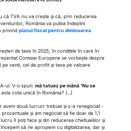
CA SURSĂ PREFERATĂ PE GOOGLE
ou că TVA nu va crește și că, prin reducerea
 veniturilor, România va putea îndeplini
 privind
planul fiscal pentru diminuarea
eșteri de taxe în 2025, în condițiile în care în
 prezentat Comisiei Europene se vorbeşte despre
pe venit, cel de profit şi taxa pe valoare
VA-ul. V-o spun:
mă tatuez pe mână 'Nu se
t este cota unică în România? (...)
r avem două lucruri: trebuie şi s-a renegociat -
 procentuale şi am negociat să fie doar de 1,1
cru îl poţi face şi din reducerea cheltuielilor şi
 începem să ne apropiem cu digitalizarea, dar şi