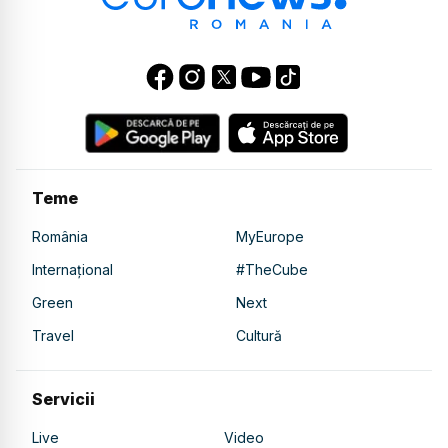
Teme
România
MyEurope
Internațional
#TheCube
Green
Next
Travel
Cultură
Servicii
Live
Video