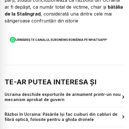
părți, studiul concluzionează că războiul din Ucraina
ar fi depășit, ca număr total de victime, chiar și
bătălia
de la Stalingrad
, considerată una dintre cele mai
sângeroase confruntări din istorie
URMĂREȘTE CANALUL EURONEWS ROMÂNIA PE WHATSAPP!
TE-AR PUTEA INTERESA ȘI
Ucraina deschide exporturile de armament printr-un nou
mecanism aprobat de guvern
Război în Ucraina: Păsările își fac cuiburi din cabluri de
fibră optică, folosite pentru a ghida dronele