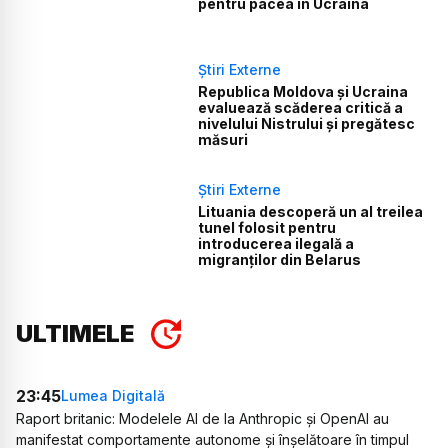
pentru pacea în Ucraina
Știri Externe
Republica Moldova și Ucraina
evaluează scăderea critică a
nivelului Nistrului și pregătesc
măsuri
Știri Externe
Lituania descoperă un al treilea
tunel folosit pentru
introducerea ilegală a
migranților din Belarus
ULTIMELE
23:45
Lumea Digitală
Raport britanic: Modelele AI de la Anthropic și OpenAI au
manifestat comportamente autonome și înșelătoare în timpul