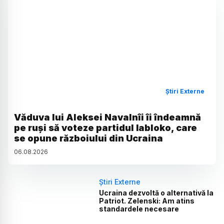
Știri Externe
Văduva lui Aleksei Navalnîi îi îndeamnă
pe ruși să voteze partidul Iabloko, care
se opune războiului din Ucraina
06
.
08
.
2026
Știri Externe
Ucraina dezvoltă o alternativă la
Patriot. Zelenski: Am atins
standardele necesare