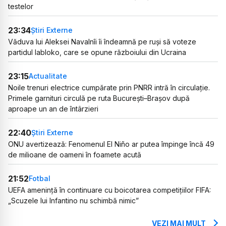
testelor
23:34
Știri Externe
Văduva lui Aleksei Navalnîi îi îndeamnă pe ruși să voteze
partidul Iabloko, care se opune războiului din Ucraina
23:15
Actualitate
Noile trenuri electrice cumpărate prin PNRR intră în circulație.
Primele garnituri circulă pe ruta București–Brașov după
aproape un an de întârzieri
22:40
Știri Externe
ONU avertizează: Fenomenul El Niño ar putea împinge încă 49
de milioane de oameni în foamete acută
21:52
Fotbal
UEFA amenință în continuare cu boicotarea competițiilor FIFA:
„Scuzele lui Infantino nu schimbă nimic”
VEZI MAI MULT