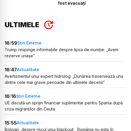
fost evacuați
ULTIMELE
16:59
Știri Externe
Trump respinge informațiile despre lipsa de muniție: „Avem
rezerve uriașe”
16:47
Actualitate
Avertismentul unui expert hidrolog: „Dunărea traversează una
dintre cele mai grave perioade din ultimele decenii”
16:16
Știri Externe
UE discută un sprijin financiar suplimentar pentru Spania după
criza migranților din Ceuta
15:55
Actualitate
Bolojan, despre riscul unui blackout: „România nu este în