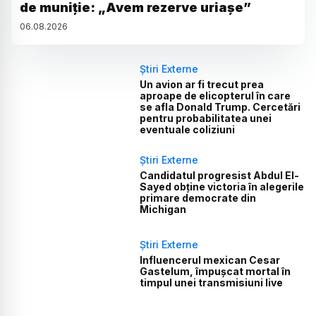
de muniție: „Avem rezerve uriașe”
06
.
08
.
2026
Știri Externe
Un avion ar fi trecut prea
aproape de elicopterul în care
se afla Donald Trump. Cercetări
pentru probabilitatea unei
eventuale coliziuni
Știri Externe
Candidatul progresist Abdul El-
Sayed obține victoria în alegerile
primare democrate din
Michigan
Știri Externe
Influencerul mexican Cesar
Gastelum, împușcat mortal în
timpul unei transmisiuni live