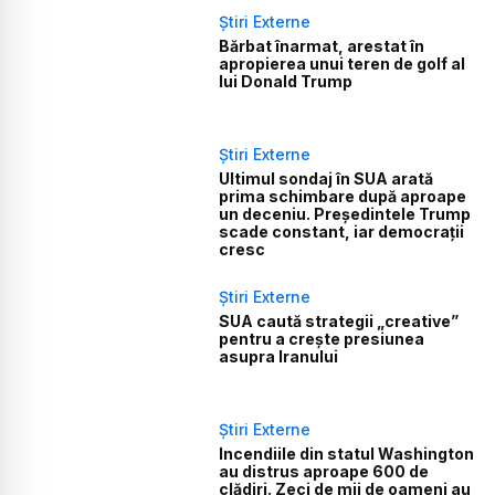
Știri Externe
Bărbat înarmat, arestat în
apropierea unui teren de golf al
lui Donald Trump
Știri Externe
Ultimul sondaj în SUA arată
prima schimbare după aproape
un deceniu. Președintele Trump
scade constant, iar democrații
cresc
Știri Externe
SUA caută strategii „creative”
pentru a crește presiunea
asupra Iranului
Știri Externe
Incendiile din statul Washington
au distrus aproape 600 de
clădiri. Zeci de mii de oameni au