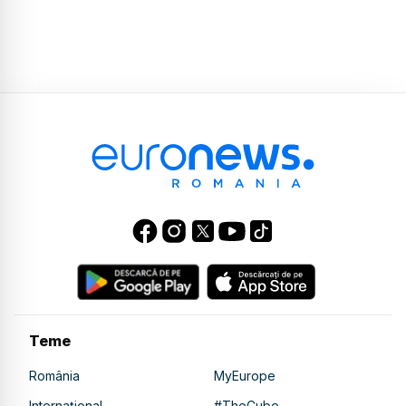
Teme
România
MyEurope
Internațional
#TheCube