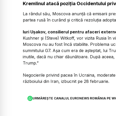
Kremlinul atacă poziția Occidentului pri
La rândul său, Moscova anunță că emisarii preș
partea rusă în curând și critică rezoluția adopt
Iuri Ușakov, consilierul pentru afaceri extern
Kushner și (Steve) Witkoff, vor vizita Rusia în vii
Moscova nu au fost încă stabilite. Problema ucr
summitului G7. Așa cum era de așteptat, lui Tru
inutile, dacă nu chiar dăunătoare. După aceea, 
Trump.”
Negocierile privind pacea în Ucraina, moderate
războiului din Iran, izbucnit pe 28 februarie.
URMĂREȘTE CANALUL EURONEWS ROMÂNIA PE W