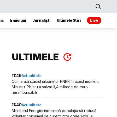
ic
Emisiuni
Jurnaliști
Ultimele Stiri
Live
ULTIMELE
11:49
Actualitate
Cum arată stadiul jaloanelor PNRR în acest moment.
Ministrul Pîslaru a salvat 3,4 miliarde de euro
nerambursabili
11:40
Actualitate
Ministerul Energiei îndeamnă populația să reducă
voluntar consumul de curent între orele 19:00 și