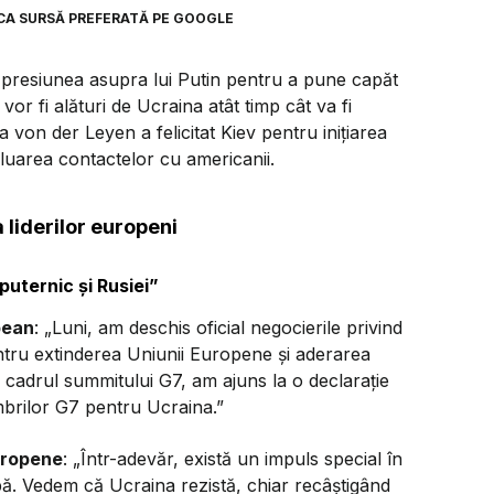
CA SURSĂ PREFERATĂ PE GOOGLE
ă presiunea asupra lui Putin pentru a pune capăt
or fi alături de Ucraina atât timp cât va fi
a von der Leyen a felicitat Kiev pentru inițiarea
luarea contactelor cu americanii.
 liderilor europeni
uternic și Rusiei”
pean
: „Luni, am deschis oficial negocierile privind
ntru extinderea Uniunii Europene și aderarea
 cadrul summitului G7, am ajuns la o declarație
mbrilor G7 pentru Ucraina.”
uropene
: „Într-adevăr, există un impuls special în
ă. Vedem că Ucraina rezistă, chiar recâștigând