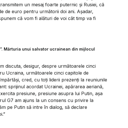
 transmitem un mesaj foarte puternic și Rusiei, că
 de euro pentru următorii doi ani. Așadar,
punem că vom fi alături de voi cât timp va fi
”. Mărturia unui salvator ucrainean din mijlocul
om discuta, desigur, despre următoarele cinci
tru Ucraina, următoarele cinci capitole de
mpărtăși, cred, cu toți liderii prezenți la reuniunile
nt: sprijinul acordat Ucrainei, apărarea aeriană,
xercita presiune, presiune asupra lui Putin, așa
ul G7 am ajuns la un consens cu privire la
m pe Putin să intre în dialog, să declare
i.”