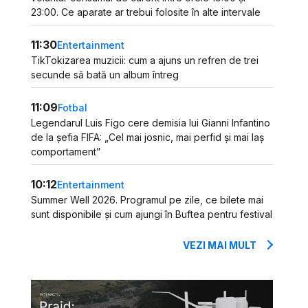
23:00. Ce aparate ar trebui folosite în alte intervale
11:30
Entertainment
TikTokizarea muzicii: cum a ajuns un refren de trei
secunde să bată un album întreg
11:09
Fotbal
Legendarul Luis Figo cere demisia lui Gianni Infantino
de la șefia FIFA: „Cel mai josnic, mai perfid și mai laș
comportament”
10:12
Entertainment
Summer Well 2026. Programul pe zile, ce bilete mai
sunt disponibile și cum ajungi în Buftea pentru festival
VEZI MAI MULT