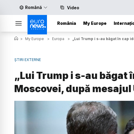
Română
Video
România
My Europe
Internați
>
My Europe
>
Europa
>
„Lui Trump i s-au băgat în cap i
ȘTIRI EXTERNE
„Lui Trump i s-au băgat în
Moscovei, după mesajul 