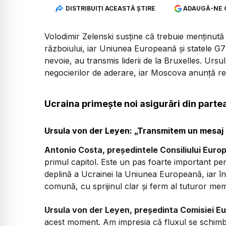
DISTRIBUIȚI ACEASTĂ ȘTIRE
ADAUGĂ-NE 
Volodimir Zelenski susține că trebuie menținut
războiului, iar Uniunea Europeană și statele G7 v
nevoie, au transmis liderii de la Bruxelles. Ursul
negocierilor de aderare, iar Moscova anunță re
Ucraina primește noi asigurări din partea
Ursula von der Leyen: „Transmitem un mesaj p
Antonio Costa, președintele Consiliului Euro
primul capitol. Este un pas foarte important pe
deplină a Ucrainei la Uniunea Europeană, iar în
comună, cu sprijinul clar și ferm al tuturor me
Ursula von der Leyen, președinta Comisiei E
acest moment. Am impresia că fluxul se schimb