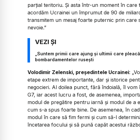
parțial teritoriu. Și asta într-un moment în care
acordăm Ucrainei un împrumut de 90 de miliarde
transmitem un mesaj foarte puternic prin care s
nevoie.”
„Suntem primii care ajung și ultimii care pleacă
bombardamentelor rusești
Volodimir Zelenski, președintele Ucrainei
: „V
etape extrem de importante, dar și istorice pen
negocieri. Al doilea punct, fără îndoială, îl vom î
G7, iar acest lucru a fost, de asemenea, importa
modul de pregătire pentru iarnă și modul de a e
cum s-a spus foarte bine. De asemenea, în cadr
modul în care să fim fermi și cum să-l determină
încetarea focului și să pună capăt acestui războ