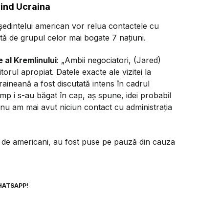
vind Ucraina
edintelui american vor relua contactele cu
ată de grupul celor mai bogate 7 națiuni.
e al Kremlinului
: „Ambii negociatori, (Jared)
torul apropiat. Datele exacte ale vizitei la
aineană a fost discutată intens în cadrul
mp i s-au băgat în cap, aș spune, idei probabil
nu am mai avut niciun contact cu administrația
 de americani, au fost puse pe pauză din cauza
HATSAPP!