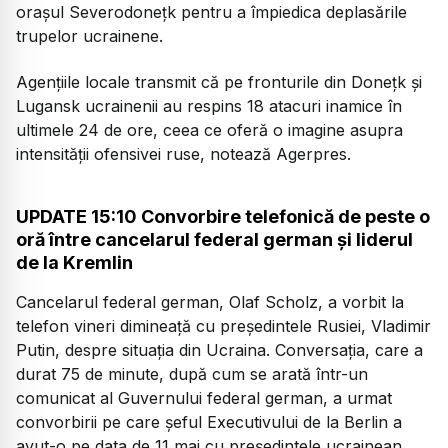
oraşul Severodoneţk pentru a împiedica deplasările
trupelor ucrainene.
Agențiile locale transmit că pe fronturile din Doneţk şi
Lugansk ucrainenii au respins 18 atacuri inamice în
ultimele 24 de ore, ceea ce oferă o imagine asupra
intensităţii ofensivei ruse, notează Agerpres.
UPDATE 15:10 Convorbire telefonică de peste o
oră între cancelarul federal german și liderul
de la Kremlin
Cancelarul federal german, Olaf Scholz, a vorbit la
telefon vineri dimineață cu președintele Rusiei, Vladimir
Putin, despre situația din Ucraina. Conversația, care a
durat 75 de minute, după cum se arată într-un
comunicat al Guvernului federal german, a urmat
convorbirii pe care șeful Executivului de la Berlin a
avut-o pe data de 11 mai cu președintele ucrainean,