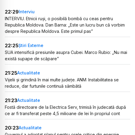
22:29
Interviu
INTERVIU. Etnicii ruși, o posibilă bombă cu ceas pentru
Republica Moldova. Dan Barna: „Este un lucru bun că vorbim
despre Republica Moldova. Este primul pas”
22:25
Știri Externe
SUA intensifică presiunile asupra Cubei. Marco Rubio: „Nu mai
există supape de scăpare”
21:25
Actualitate
Vijelii și grindină în mai multe județe. ANM: Instabilitatea se
reduce, dar furtunile continuă sâmbătă
21:23
Actualitate
Fostă directoare de la Electrica Serv, trimisă în judecată după
ce ar fi transferat peste 4,5 milioane de lei în propriul cont
20:23
Actualitate
Guvernul a adoptat planul pentru orele critice din energie.