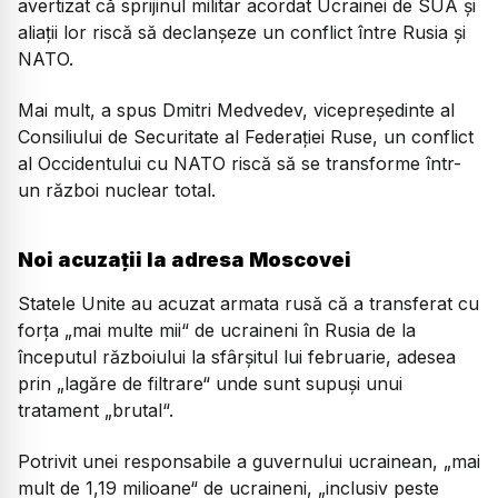
avertizat că sprijinul militar acordat Ucrainei de SUA şi
aliaţii lor riscă să declanşeze un conflict între Rusia şi
NATO.
Mai mult, a spus Dmitri Medvedev, vicepreşedinte al
Consiliului de Securitate al Federaţiei Ruse, un conflict
al Occidentului cu NATO riscă să se transforme într-
un război nuclear total.
Noi acuzații la adresa Moscovei
Statele Unite au acuzat armata rusă că a transferat cu
forţa „mai multe mii“ de ucraineni în Rusia de la
începutul războiului la sfârşitul lui februarie, adesea
prin „lagăre de filtrare“ unde sunt supuşi unui
tratament „brutal“.
Potrivit unei responsabile a guvernului ucrainean, „mai
mult de 1,19 milioane“ de ucraineni, „inclusiv peste