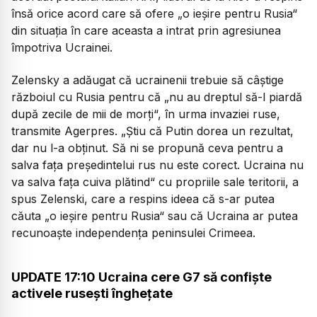
însă orice acord care să ofere „o ieşire pentru Rusia“
din situaţia în care aceasta a intrat prin agresiunea
împotriva Ucrainei.
Zelensky a adăugat că ucrainenii trebuie să câştige
războiul cu Rusia pentru că „nu au dreptul să-l piardă
după zecile de mii de morţi“, în urma invaziei ruse,
transmite Agerpres. „Ştiu că Putin dorea un rezultat,
dar nu l-a obţinut. Să ni se propună ceva pentru a
salva faţa preşedintelui rus nu este corect. Ucraina nu
va salva faţa cuiva plătind“ cu propriile sale teritorii, a
spus Zelenski, care a respins ideea că s-ar putea
căuta „o ieşire pentru Rusia“ sau că Ucraina ar putea
recunoaşte independenţa peninsulei Crimeea.
UPDATE 17:10 Ucraina cere G7 să confişte
activele ruseşti îngheţate