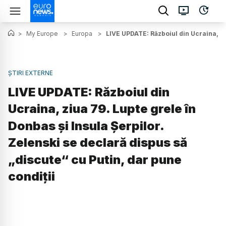
>
My Europe
>
Europa
>
LIVE UPDATE: Războiul din Ucraina, ziu
ȘTIRI EXTERNE
LIVE UPDATE: Războiul din
Ucraina, ziua 79. Lupte grele în
Donbas și Insula Șerpilor.
Zelenski se declară dispus să
„discute“ cu Putin, dar pune
condiții