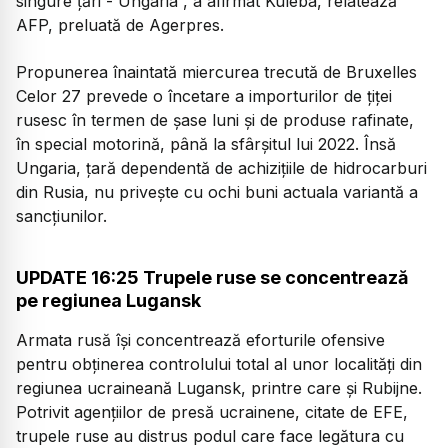
singure ţări - Ungaria”, a afirmat Kuleba, relatează
AFP, preluată de Agerpres.
Propunerea înaintată miercurea trecută de Bruxelles
Celor 27 prevede o încetare a importurilor de ţiţei
rusesc în termen de şase luni şi de produse rafinate,
în special motorină, până la sfârşitul lui 2022. Însă
Ungaria, țară dependentă de achiziţiile de hidrocarburi
din Rusia, nu privește cu ochi buni actuala variantă a
sancțiunilor.
UPDATE 16:25 Trupele ruse se concentrează
pe regiunea Lugansk
Armata rusă îşi concentrează eforturile ofensive
pentru obţinerea controlului total al unor localităţi din
regiunea ucraineană Lugansk, printre care şi Rubijne.
Potrivit agenţiilor de presă ucrainene, citate de EFE,
trupele ruse au distrus podul care face legătura cu