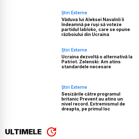
Știri Externe
Văduva lui Aleksei Navalnîi îi
îndeamnă pe ruși să voteze
partidul Iabloko, care se opune
războiului din Ucraina
Știri Externe
Ucraina dezvoltă o alternativă la
Patriot. Zelenski: Am atins
standardele necesare
Știri Externe
Sesizările către programul
britanic Prevent au atins un
nivel record. Extremismul de
dreapta, pe primul loc
ULTIMELE