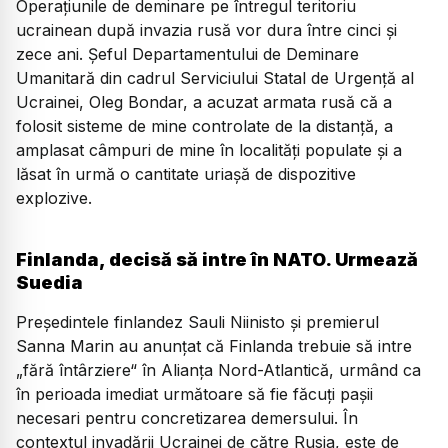
Operaţiunile de deminare pe întregul teritoriu
ucrainean după invazia rusă vor dura între cinci şi
zece ani. Șeful Departamentului de Deminare
Umanitară din cadrul Serviciului Statal de Urgenţă al
Ucrainei, Oleg Bondar, a acuzat armata rusă că a
folosit sisteme de mine controlate de la distanţă, a
amplasat câmpuri de mine în localităţi populate şi a
lăsat în urmă o cantitate uriaşă de dispozitive
explozive.
Finlanda, decisă să intre în NATO. Urmează
Suedia
Preşedintele finlandez Sauli Niinisto şi premierul
Sanna Marin au anunțat că Finlanda trebuie să intre
„fără întârziere“ în Alianța Nord-Atlantică, urmând ca
în perioada imediat următoare să fie făcuți pașii
necesari pentru concretizarea demersului. În
contextul invadării Ucrainei de către Rusia, este de