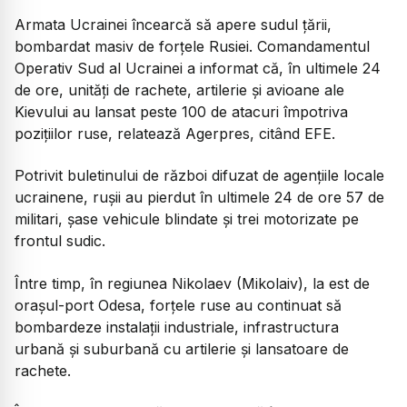
Armata Ucrainei încearcă să apere sudul ţării,
bombardat masiv de forţele Rusiei. Comandamentul
Operativ Sud al Ucrainei a informat că, în ultimele 24
de ore, unităţi de rachete, artilerie şi avioane ale
Kievului au lansat peste 100 de atacuri împotriva
poziţiilor ruse, relatează Agerpres, citând EFE.
Potrivit buletinului de război difuzat de agenţiile locale
ucrainene, ruşii au pierdut în ultimele 24 de ore 57 de
militari, şase vehicule blindate şi trei motorizate pe
frontul sudic.
Între timp, în regiunea Nikolaev (Mikolaiv), la est de
oraşul-port Odesa, forţele ruse au continuat să
bombardeze instalaţii industriale, infrastructura
urbană şi suburbană cu artilerie şi lansatoare de
rachete.