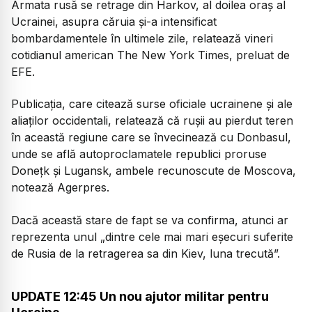
Armata rusă se retrage din Harkov, al doilea oraş al
Ucrainei, asupra căruia şi-a intensificat
bombardamentele în ultimele zile, relatează vineri
cotidianul american The New York Times, preluat de
EFE.
Publicația, care citează surse oficiale ucrainene şi ale
aliaţilor occidentali, relatează că ruşii au pierdut teren
în această regiune care se învecinează cu Donbasul,
unde se află autoproclamatele republici proruse
Doneţk şi Lugansk, ambele recunoscute de Moscova,
notează Agerpres.
Dacă această stare de fapt se va confirma, atunci ar
reprezenta unul „dintre cele mai mari eşecuri suferite
de Rusia de la retragerea sa din Kiev, luna trecută”.
UPDATE 12:45 Un nou ajutor militar pentru