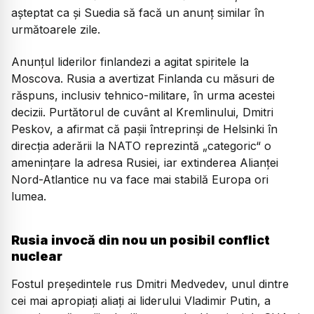
așteptat ca și Suedia să facă un anunț similar în
următoarele zile.
Anunțul liderilor finlandezi a agitat spiritele la
Moscova. Rusia a avertizat Finlanda cu măsuri de
răspuns, inclusiv tehnico-militare, în urma acestei
decizii. Purtătorul de cuvânt al Kremlinului, Dmitri
Peskov, a afirmat că paşii întreprinşi de Helsinki în
direcţia aderării la NATO reprezintă „categoric“ o
ameninţare la adresa Rusiei, iar extinderea Alianţei
Nord-Atlantice nu va face mai stabilă Europa ori
lumea.
Rusia invocă din nou un posibil conflict
nuclear
Fostul preşedintele rus Dmitri Medvedev, unul dintre
cei mai apropiaţi aliaţi ai liderului Vladimir Putin, a