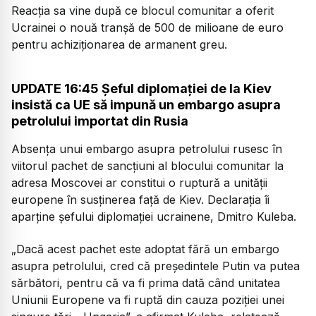
Reacția sa vine după ce blocul comunitar a oferit
Ucrainei o nouă tranșă de 500 de milioane de euro
pentru achiziționarea de armanent greu.
UPDATE 16:45 Șeful diplomației de la Kiev
insistă ca UE să impună un embargo asupra
petrolului importat din Rusia
Absenţa unui embargo asupra petrolului rusesc în
viitorul pachet de sancţiuni al blocului comunitar la
adresa Moscovei ar constitui o ruptură a unităţii
europene în susţinerea faţă de Kiev. Declarația îi
aparține șefului diplomației ucrainene, Dmitro Kuleba.
„Dacă acest pachet este adoptat fără un embargo
asupra petrolului, cred că preşedintele Putin va putea
sărbători, pentru că va fi prima dată când unitatea
Uniunii Europene va fi ruptă din cauza poziţiei unei