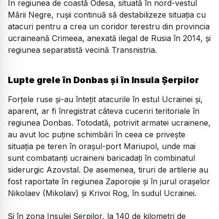
În regiunea de coastă Odesa, situată în nord-vestul
Mării Negre, ruşii continuă să destabilizeze situaţia cu
atacuri pentru a crea un coridor terestru din provincia
ucraineană Crimeea, anexată ilegal de Rusia în 2014, şi
regiunea separatistă vecină Transnistria.
Lupte grele în Donbas și în Insula Șerpilor
Forţele ruse şi-au înteţit atacurile în estul Ucrainei şi,
aparent, ar fi înregistrat câteva cuceriri teritoriale în
regiunea Donbas. Totodată, potrivit armatei ucrainene,
au avut loc puţine schimbări în ceea ce priveşte
situaţia pe teren în oraşul-port Mariupol, unde mai
sunt combatanţi ucraineni baricadaţi în combinatul
siderurgic Azovstal. De asemenea, tiruri de artilerie au
fost raportate în regiunea Zaporojie şi în jurul oraşelor
Nikolaev (Mikolaiv) şi Krivoi Rog, în sudul Ucrainei.
Și în zona Insulei Şerpilor, la 140 de kilometri de