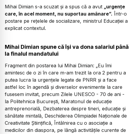
Mihai Dimian s-a scuzat și a spus că a avut
„urgențe
care, în acel moment, nu suportau amânare”.
Într-o
postare pe rețelele de socializare, ministrul Educației a
explicat contextul.
Mihai Dimian spune că își va dona salariul până
la finalul mandatului
Fragment din postarea lui Mihai Dimian:
„Eu îmi
amintesc de o zi în care m-am trezit la ora 2 pentru a
putea lucra la urgențele legate de PNRR și a face
astfel loc în agendă și diverselor evenimente la care
fusesem invitat, precum Zilele UNESCO - 70 de ani -
la Politehnica București, Maratonul de educație
antreprenorială, Dezbaterea despre tineri, educație și
sănătate mintală, Deschiderea Olimpiadei Naționale de
Creativitate Științifică, Întâlnirea cu o asociație a
medicilor din diaspora, pe lângă activitățile curente de