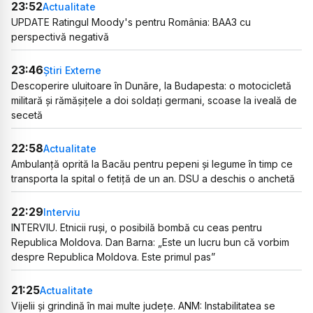
23:52
Actualitate
UPDATE Ratingul Moody's pentru România: BAA3 cu
perspectivă negativă
23:46
Știri Externe
Descoperire uluitoare în Dunăre, la Budapesta: o motocicletă
militară și rămășițele a doi soldați germani, scoase la iveală de
secetă
22:58
Actualitate
Ambulanță oprită la Bacău pentru pepeni și legume în timp ce
transporta la spital o fetiță de un an. DSU a deschis o anchetă
22:29
Interviu
INTERVIU. Etnicii ruși, o posibilă bombă cu ceas pentru
Republica Moldova. Dan Barna: „Este un lucru bun că vorbim
despre Republica Moldova. Este primul pas”
21:25
Actualitate
Vijelii și grindină în mai multe județe. ANM: Instabilitatea se