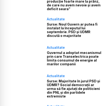
producție foarte mare la prânz,
de care nu avem nevoie și avem
deficit seara”
Actualitate
Surse: Noul Guvern ar putea fi
instalat la începutul lui
septembrie. PSD și UDMR
discută o majoritate
Actualitate
Guvernul a adoptat mecanismul
prin care Transelectrica poate
limita consumul de energie al
marilor companii
Actualitate
Surse: Majoritate în jurul PSD și
UDMR? Social democrații ar
urma să fie ajutați de politicieni
din PNL și din partidele
extremiste