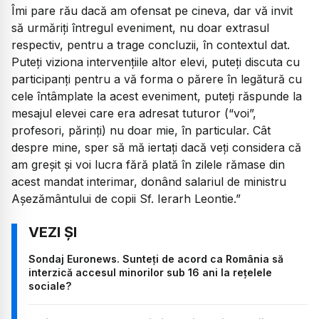
Îmi pare rău dacă am ofensat pe cineva, dar vă invit
să urmăriți întregul eveniment, nu doar extrasul
respectiv, pentru a trage concluzii, în contextul dat.
Puteți viziona intervențiile altor elevi, puteți discuta cu
participanți pentru a vă forma o părere în legătură cu
cele întâmplate la acest eveniment, puteți răspunde la
mesajul elevei care era adresat tuturor (“voi”,
profesori, părinți) nu doar mie, în particular. Cât
despre mine, sper să mă iertați dacă veți considera că
am greșit și voi lucra fără plată în zilele rămase din
acest mandat interimar, donând salariul de ministru
Așezământului de copii Sf. Ierarh Leontie.”
Sondaj Euronews. Sunteți de acord ca România să
interzică accesul minorilor sub 16 ani la rețelele
sociale?