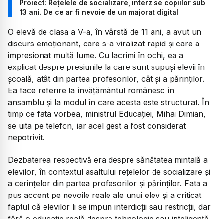
Proiect: Rețelele de socializare, interzise copiilor sub
13 ani. De ce ar fi nevoie de un majorat digital
O elevă de clasa a V-a, în vârstă de 11 ani, a avut un
discurs emoționant, care s-a viralizat rapid și care a
impresionat multă lume. Cu lacrimi în ochi, ea a
explicat despre presiunile la care sunt supuși elevii în
școală, atât din partea profesorilor, cât și a părinților.
Ea face referire la învățământul românesc în
ansamblu și la modul în care acesta este structurat. În
timp ce fata vorbea, ministrul Educației, Mihai Dimian,
se uita pe telefon, iar acel gest a fost considerat
nepotrivit.
Dezbaterea respectivă era despre sănătatea mintală a
elevilor, în contextul asaltului rețelelor de socializare și
a cerințelor din partea profesorilor și părinților. Fata a
pus accent pe nevoile reale ale unui elev și a criticat
faptul că elevilor li se impun interdicții sau restricții, dar
fără o educație reală despre tehnologie sau inteligență