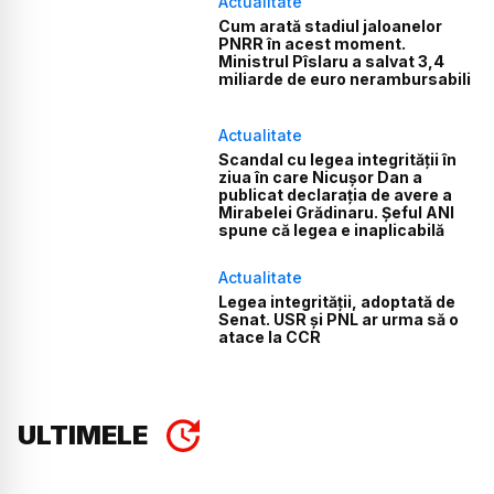
Actualitate
Cum arată stadiul jaloanelor
PNRR în acest moment.
Ministrul Pîslaru a salvat 3,4
miliarde de euro nerambursabili
Actualitate
Scandal cu legea integrității în
ziua în care Nicușor Dan a
publicat declarația de avere a
Mirabelei Grădinaru. Șeful ANI
spune că legea e inaplicabilă
Actualitate
Legea integrității, adoptată de
Senat. USR și PNL ar urma să o
atace la CCR
ULTIMELE