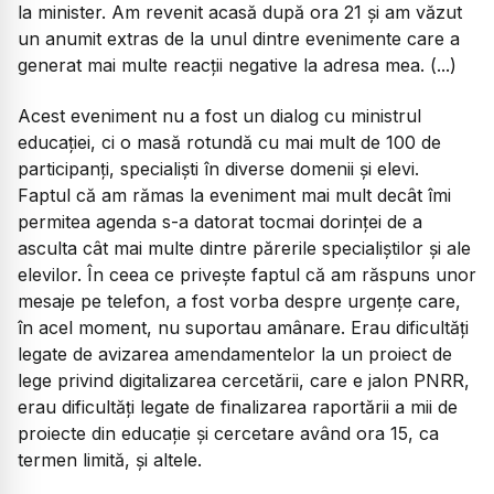
la minister. Am revenit acasă după ora 21 și am văzut
un anumit extras de la unul dintre evenimente care a
generat mai multe reacții negative la adresa mea. (...)
Acest eveniment nu a fost un dialog cu ministrul
educației, ci o masă rotundă cu mai mult de 100 de
participanți, specialiști în diverse domenii și elevi.
Faptul că am rămas la eveniment mai mult decât îmi
permitea agenda s-a datorat tocmai dorinței de a
asculta cât mai multe dintre părerile specialiștilor și ale
elevilor. În ceea ce privește faptul că am răspuns unor
mesaje pe telefon, a fost vorba despre urgențe care,
în acel moment, nu suportau amânare. Erau dificultăți
legate de avizarea amendamentelor la un proiect de
lege privind digitalizarea cercetării, care e jalon PNRR,
erau dificultăți legate de finalizarea raportării a mii de
proiecte din educație și cercetare având ora 15, ca
termen limită, și altele.