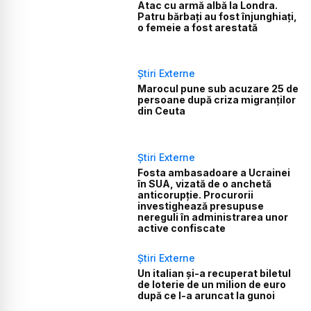
Atac cu armă albă la Londra.
Patru bărbați au fost înjunghiați,
o femeie a fost arestată
Știri Externe
Marocul pune sub acuzare 25 de
persoane după criza migranților
din Ceuta
Știri Externe
Fosta ambasadoare a Ucrainei
în SUA, vizată de o anchetă
anticorupție. Procurorii
investighează presupuse
nereguli în administrarea unor
active confiscate
Știri Externe
Un italian și-a recuperat biletul
de loterie de un milion de euro
după ce l-a aruncat la gunoi