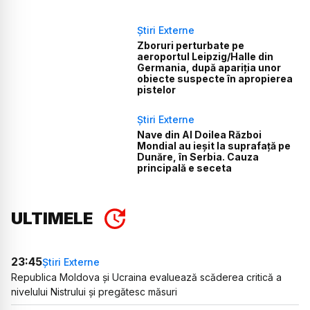
Știri Externe
Zboruri perturbate pe
aeroportul Leipzig/Halle din
Germania, după apariția unor
obiecte suspecte în apropierea
pistelor
Știri Externe
Nave din Al Doilea Război
Mondial au ieșit la suprafață pe
Dunăre, în Serbia. Cauza
principală e seceta
ULTIMELE
23:45
Știri Externe
Republica Moldova și Ucraina evaluează scăderea critică a
nivelului Nistrului și pregătesc măsuri