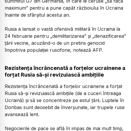
summitul G7 din Germania, în care le ceruse „să facă
maximum” pentru a pune capăt războiului în Ucraina
înainte de sfârşitul acestui an.
Rusia a lansat o vastă ofensivă militară în Ucraina la
24 februarie pentru „demilitarizarea” şi „denazificarea”
ţării vecine, acuzând-o de un pretins genocid
împotriva populaţiei rusofone, notează AFP.
Rezistenţa încrâncenată a forţelor ucrainene a
forţat Rusia să-şi revizuiască ambiţiile
Rezistenţa încrâncenată a forţelor ucrainene a forţat
Rusia să-şi revizuiască ambiţiile (de a cuceri întreaga
Ucraină) şi să se concentreze pe estul ţării. Luptele în
Donbas sunt deosebit de înverşunate, iar trupele ruse
avansează lent.
Negocierile de pace se află în impas de mai mult timp,