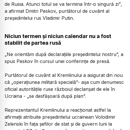
de Rusia. Atunci totul se va termina într-o singură zi”
,
a afirmat Dmitri Peskov, purtătorul de cuvânt al
preşedintelui rus Vladimir Putin.
Niciun termen şi niciun calendar nu a fost
stabilit de partea rusă
„Ne orientăm după declaraţiile preşedintelui nostru”, a
spus Peskov în cursul unei conferinţe de presă.
Purtătorul de cuvânt al Kremlinului a asigurat din nou
că „operaţiunea militară specială”- aşa cum denumesc
oficial autorităţile ruse războiul declanşat de ele în
Ucraina - „se desfăşoară după plan”.
Reprezentantul Kremlinului a reacţionat astfel la
afirmaţii atribuite preşedintelui ucrainean Volodimir
Zelenski în faţa şefilor de stat şi de guvern luni la