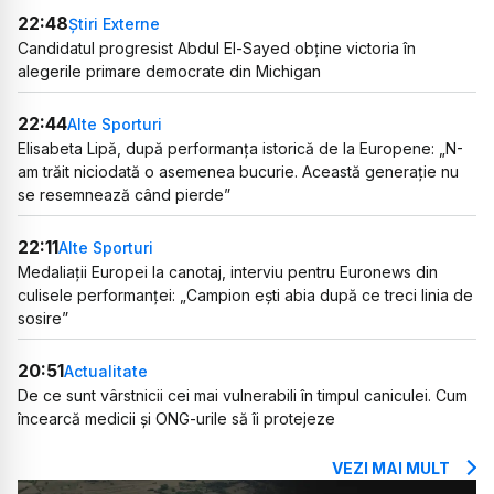
22:48
Știri Externe
Candidatul progresist Abdul El-Sayed obține victoria în
alegerile primare democrate din Michigan
22:44
Alte Sporturi
Elisabeta Lipă, după performanța istorică de la Europene: „N-
am trăit niciodată o asemenea bucurie. Această generație nu
se resemnează când pierde”
22:11
Alte Sporturi
Medaliații Europei la canotaj, interviu pentru Euronews din
culisele performanței: „Campion ești abia după ce treci linia de
sosire”
20:51
Actualitate
De ce sunt vârstnicii cei mai vulnerabili în timpul caniculei. Cum
încearcă medicii și ONG-urile să îi protejeze
VEZI MAI MULT