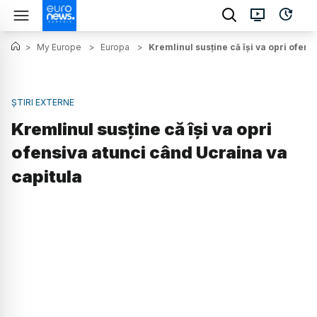
>
My Europe
>
Europa
>
Kremlinul susține că îşi va opri ofen
ȘTIRI EXTERNE
Kremlinul susține că îşi va opri
ofensiva atunci când Ucraina va
capitula