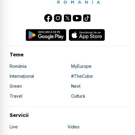
Teme
România
MyEurope
Internațional
#TheCube
Green
Next
Travel
Cultură
Servicii
Live
Video