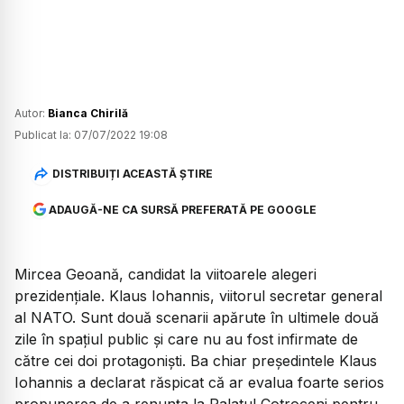
Autor:
Bianca Chirilă
Publicat la:
07/07/2022 19:08
DISTRIBUIȚI ACEASTĂ ȘTIRE
ADAUGĂ-NE CA SURSĂ PREFERATĂ PE GOOGLE
Mircea Geoană, candidat la viitoarele alegeri
prezidențiale. Klaus Iohannis, viitorul secretar general
al NATO. Sunt două scenarii apărute în ultimele două
zile în spațiul public și care nu au fost infirmate de
către cei doi protagoniști. Ba chiar președintele Klaus
Iohannis a declarat răspicat că ar evalua foarte serios
propunerea de a renunța la Palatul Cotroceni pentru