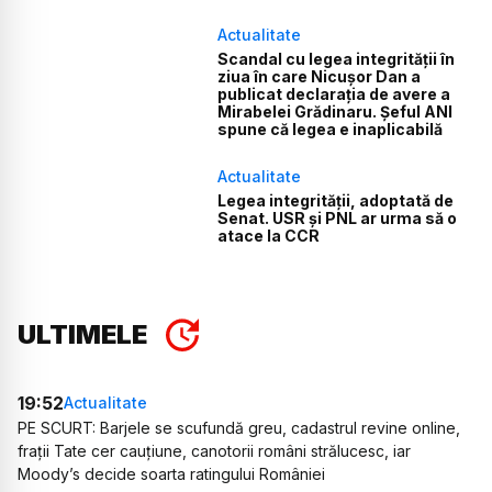
Actualitate
Scandal cu legea integrității în
ziua în care Nicușor Dan a
publicat declarația de avere a
Mirabelei Grădinaru. Șeful ANI
spune că legea e inaplicabilă
Actualitate
Legea integrității, adoptată de
Senat. USR și PNL ar urma să o
atace la CCR
ULTIMELE
19:52
Actualitate
PE SCURT: Barjele se scufundă greu, cadastrul revine online,
frații Tate cer cauțiune, canotorii români strălucesc, iar
Moody’s decide soarta ratingului României