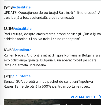
19:18
Actualitate
UPDATE. Operațiunea de pe brațul Bala intră în linie dreaptă. A
treia barjă a fost scufundată, a patra urmează
18:56
Actualitate
Radu Miruță, despre amenințarea dronelor rusești: „Rusia își va
schimba tactica. Și noi va trebui să ne readaptăm”
18:23
Actualitate
Rumen Radev: O dronă a intrat dinspre România în Bulgaria și a
explodat lângă graniță. Bulgaria: E un aparat folosit pe scară
largă de armata ucraineană
17:11
Știri Externe
Senatul SUA aprobă un nou pachet de sancțiuni împotriva
Rusiei. Tarife de până la 500% pentru importurile rusești
VEZI MAI MULT