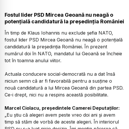
Fostul lider PSD Mircea Geoană nu neagă o
potențială candidatură la președinția României
În timp de Klaus Iohannis nu exclude șefia NATO,
fostul lider PSD Mircea Geoană nu neagă o potențială
candidatură la președinția României. În prezent
numărul doi în NATO, mandatul lui Geoană se încheie
tot în toamna anului viitor.
Actuala conducere social-democrată nu a dat însă
niciun semn că ar fi favorabilă pentru a susține o
nouă candidatură a lui Mircea Geoană din partea PSD.
Ce-i drept, nici nu a respins această posibilitate.
Marcel Ciolacu, președintele Camerei Deputaților:
„Eu știu că alegeri avem peste vreo doi ani și avem
timp să stăm de vorbă de aceste alegeri. În interiorul
PSD nu s-a luat nicio decizie. Î
mi mențin părerea că