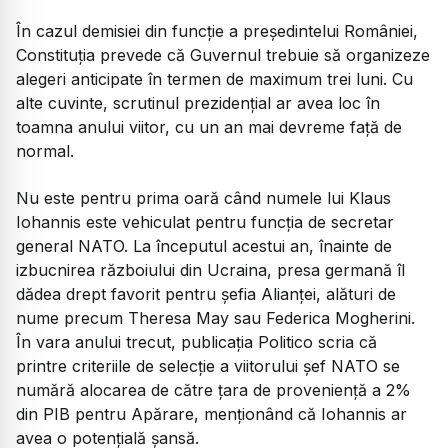
În cazul demisiei din funcție a președintelui României,
Constituția prevede că Guvernul trebuie să organizeze
alegeri anticipate în termen de maximum trei luni. Cu
alte cuvinte, scrutinul prezidențial ar avea loc în
toamna anului viitor, cu un an mai devreme față de
normal.
Nu este pentru prima oară când numele lui Klaus
Iohannis este vehiculat pentru funcția de secretar
general NATO. La începutul acestui an, înainte de
izbucnirea războiului din Ucraina, presa germană îl
dădea drept favorit pentru șefia Alianței, alături de
nume precum Theresa May sau Federica Mogherini.
În vara anului trecut, publicația Politico scria că
printre criteriile de selecție a viitorului șef NATO se
numără alocarea de către țara de proveniență a 2%
din PIB pentru Apărare, menționând că Iohannis ar
avea o potențială șansă.