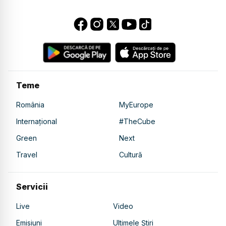
Teme
România
MyEurope
Internațional
#TheCube
Green
Next
Travel
Cultură
Servicii
Live
Video
Emisiuni
Ultimele Știri