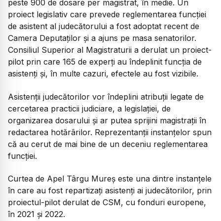
peste 900 de dosare per magistrat, în medie. Un
proiect legislativ care prevede reglementarea funcției
de asistent al judecătorului a fost adoptat recent de
Camera Deputaților și a ajuns pe masa senatorilor.
Consiliul Superior al Magistraturii a derulat un proiect-
pilot prin care 165 de experți au îndeplinit funcția de
asistenți și, în multe cazuri, efectele au fost vizibile.
Asistenții judecătorilor vor îndeplini atribuții legate de
cercetarea practicii judiciare, a legislației, de
organizarea dosarului și ar putea sprijini magistrații în
redactarea hotărârilor. Reprezentanții instanțelor spun
că au cerut de mai bine de un deceniu reglementarea
funcției.
Curtea de Apel Târgu Mureș este una dintre instanțele
în care au fost repartizați asistenți ai judecătorilor, prin
proiectul-pilot derulat de CSM, cu fonduri europene,
în 2021 și 2022.