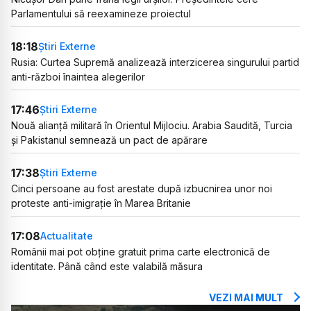
Parlamentului să reexamineze proiectul
18:18
Știri Externe
Rusia: Curtea Supremă analizează interzicerea singurului partid
anti-război înaintea alegerilor
17:46
Știri Externe
Nouă alianță militară în Orientul Mijlociu. Arabia Saudită, Turcia
și Pakistanul semnează un pact de apărare
17:38
Știri Externe
Cinci persoane au fost arestate după izbucnirea unor noi
proteste anti-imigrație în Marea Britanie
17:08
Actualitate
Românii mai pot obține gratuit prima carte electronică de
identitate. Până când este valabilă măsura
VEZI MAI MULT