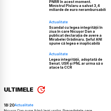
PNRR în acest moment.
Ministrul Pîslaru a salvat 3,4
miliarde de euro nerambursabili
Actualitate
Scandal cu legea integrității în
ziua în care Nicușor Dan a
publicat declarația de avere a
Mirabelei Grădinaru. Șeful ANI
spune că legea e inaplicabilă
Actualitate
Legea integrității, adoptată de
Senat. USR și PNL ar urma să o
atace la CCR
ULTIMELE
18:20
Actualitate
Nicușor Dan pune frână legii urșilor. Președintele cere