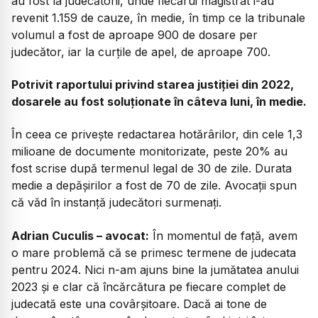
au fost la judecătorii, unde fiecărui magistrat i-au
revenit 1.159 de cauze, în medie, în timp ce la tribunale
volumul a fost de aproape 900 de dosare per
judecător, iar la curțile de apel, de aproape 700.
Potrivit raportului privind starea justiției din 2022,
dosarele au fost soluționate în câteva luni, în medie.
În ceea ce privește redactarea hotărârilor, din cele 1,3
milioane de documente monitorizate, peste 20% au
fost scrise după termenul legal de 30 de zile. Durata
medie a depășirilor a fost de 70 de zile. Avocații spun
că văd în instanță judecători surmenați.
Adrian Cuculis – avocat:
În momentul de față, avem
o mare problemă că se primesc termene de judecata
pentru 2024. Nici n-am ajuns bine la jumătatea anului
2023 și e clar că încărcătura pe fiecare complet de
judecată este una covârșitoare. Dacă ai tone de