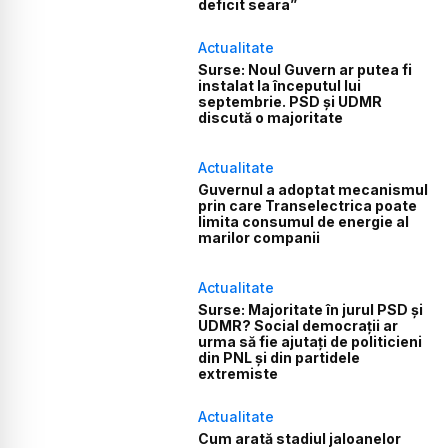
deficit seara”
Actualitate
Surse: Noul Guvern ar putea fi
instalat la începutul lui
septembrie. PSD și UDMR
discută o majoritate
Actualitate
Guvernul a adoptat mecanismul
prin care Transelectrica poate
limita consumul de energie al
marilor companii
Actualitate
Surse: Majoritate în jurul PSD și
UDMR? Social democrații ar
urma să fie ajutați de politicieni
din PNL și din partidele
extremiste
Actualitate
Cum arată stadiul jaloanelor