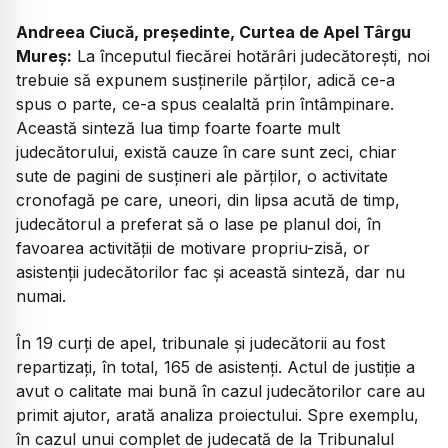
Andreea Ciucă, președinte, Curtea de Apel Târgu
Mureș:
La începutul fiecărei hotărâri judecătorești, noi
trebuie să expunem susținerile părților, adică ce-a
spus o parte, ce-a spus cealaltă prin întâmpinare.
Această sinteză lua timp foarte foarte mult
judecătorului, există cauze în care sunt zeci, chiar
sute de pagini de susțineri ale părților, o activitate
cronofagă pe care, uneori, din lipsa acută de timp,
judecătorul a preferat să o lase pe planul doi, în
favoarea activității de motivare propriu-zisă, or
asistenții judecătorilor fac și această sinteză, dar nu
numai.
În 19 curți de apel, tribunale și judecătorii au fost
repartizați, în total, 165 de asistenți. Actul de justiție a
avut o calitate mai bună în cazul judecătorilor care au
primit ajutor, arată analiza proiectului. Spre exemplu,
în cazul unui complet de judecată de la Tribunalul