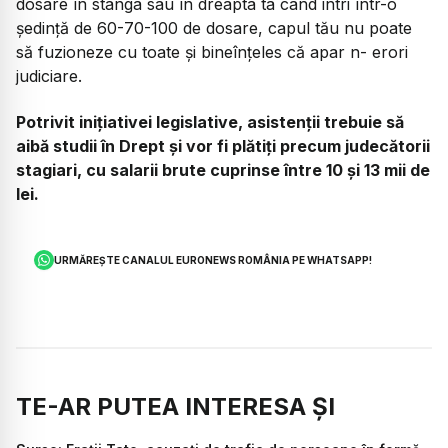
dosare în stânga sau în dreapta ta când intri într-o
ședință de 60-70-100 de dosare, capul tău nu poate
să fuzioneze cu toate și bineînțeles că apar n- erori
judiciare.
Potrivit inițiativei legislative, asistenții trebuie să
aibă studii în Drept și vor fi plătiți precum judecătorii
stagiari, cu salarii brute cuprinse între 10 și 13 mii de
lei.
URMĂREȘTE CANALUL EURONEWS ROMÂNIA PE WHATSAPP!
TE-AR PUTEA INTERESA ȘI