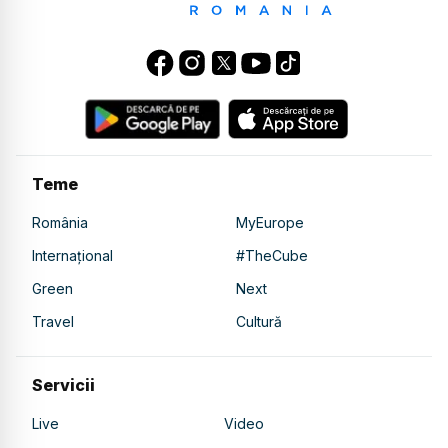
Teme
România
MyEurope
Internațional
#TheCube
Green
Next
Travel
Cultură
Servicii
Live
Video