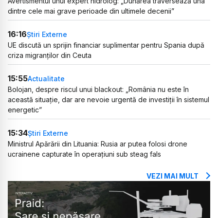
Avertismentul unui expert hidrolog: „Dunărea traversează una
dintre cele mai grave perioade din ultimele decenii”
16:16
Știri Externe
UE discută un sprijin financiar suplimentar pentru Spania după
criza migranților din Ceuta
15:55
Actualitate
Bolojan, despre riscul unui blackout: „România nu este în
această situație, dar are nevoie urgentă de investiții în sistemul
energetic”
15:34
Știri Externe
Ministrul Apărării din Lituania: Rusia ar putea folosi drone
ucrainene capturate în operațiuni sub steag fals
VEZI MAI MULT