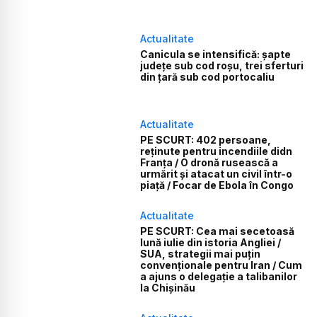
Actualitate
Canicula se intensifică: șapte
județe sub cod roșu, trei sferturi
din țară sub cod portocaliu
Actualitate
PE SCURT: 402 persoane,
reținute pentru incendiile didn
Franța / O dronă rusească a
urmărit și atacat un civil într-o
piață / Focar de Ebola în Congo
Actualitate
PE SCURT: Cea mai secetoasă
lună iulie din istoria Angliei /
SUA, strategii mai puțin
convenționale pentru Iran / Cum
a ajuns o delegație a talibanilor
la Chișinău