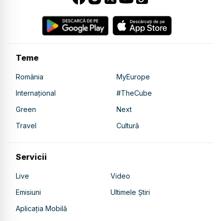
Teme
România
MyEurope
Internațional
#TheCube
Green
Next
Travel
Cultură
Servicii
Live
Video
Emisiuni
Ultimele Știri
Aplicația Mobilă