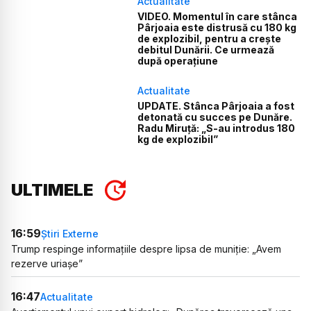
Actualitate
VIDEO. Momentul în care stânca
Pârjoaia este distrusă cu 180 kg
de explozibil, pentru a crește
debitul Dunării. Ce urmează
după operațiune
Actualitate
UPDATE. Stânca Pârjoaia a fost
detonată cu succes pe Dunăre.
Radu Miruță: „S-au introdus 180
kg de explozibil”
ULTIMELE
16:59
Știri Externe
Trump respinge informațiile despre lipsa de muniție: „Avem
rezerve uriașe”
16:47
Actualitate