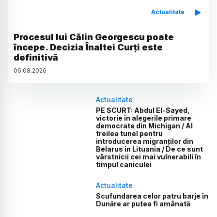
Actualitate
Procesul lui Călin Georgescu poate
începe. Decizia Înaltei Curți este
definitivă
06
.
08
.
2026
Actualitate
PE SCURT: Abdul El-Sayed,
victorie în alegerile primare
democrate din Michigan / Al
treilea tunel pentru
introducerea migranților din
Belarus în Lituania / De ce sunt
vârstnicii cei mai vulnerabili în
timpul caniculei
Actualitate
Scufundarea celor patru barje în
Dunăre ar putea fi amânată