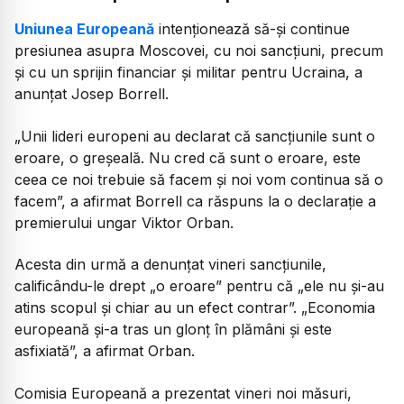
Uniunea Europeană
intenţionează să-şi continue
presiunea asupra Moscovei, cu noi sancţiuni, precum
şi cu un sprijin financiar şi militar pentru Ucraina, a
anunţat Josep Borrell.
„Unii lideri europeni au declarat că sancţiunile sunt o
eroare, o greşeală. Nu cred că sunt o eroare, este
ceea ce noi trebuie să facem şi noi vom continua să o
facem”, a afirmat Borrell ca răspuns la o declaraţie a
premierului ungar Viktor Orban.
Acesta din urmă a denunţat vineri sancţiunile,
calificându-le drept „o eroare” pentru că „ele nu şi-au
atins scopul şi chiar au un efect contrar”. „Economia
europeană şi-a tras un glonţ în plămâni şi este
asfixiată”, a afirmat Orban.
Comisia Europeană a prezentat vineri noi măsuri,