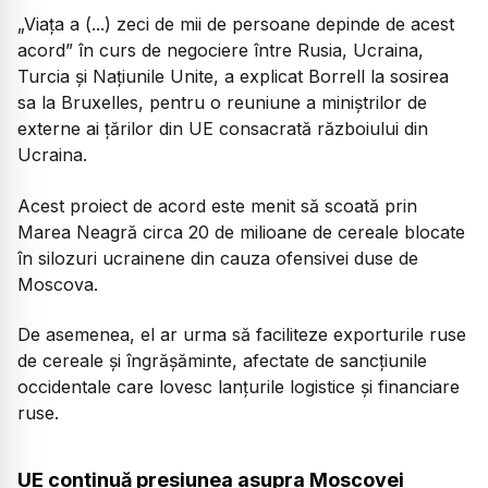
„Viaţa a (...) zeci de mii de persoane depinde de acest
acord” în curs de negociere între Rusia, Ucraina,
Turcia şi Naţiunile Unite, a explicat Borrell la sosirea
sa la Bruxelles, pentru o reuniune a miniştrilor de
externe ai ţărilor din UE consacrată războiului din
Ucraina.
Acest proiect de acord este menit să scoată prin
Marea Neagră circa 20 de milioane de cereale blocate
în silozuri ucrainene din cauza ofensivei duse de
Moscova.
De asemenea, el ar urma să faciliteze exporturile ruse
de cereale şi îngrăşăminte, afectate de sancţiunile
occidentale care lovesc lanţurile logistice şi financiare
ruse.
UE continuă presiunea asupra Moscovei