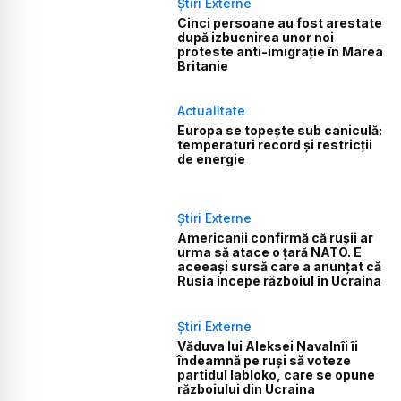
Știri Externe
Cinci persoane au fost arestate
după izbucnirea unor noi
proteste anti-imigrație în Marea
Britanie
Actualitate
Europa se topește sub caniculă:
temperaturi record și restricții
de energie
Știri Externe
Americanii confirmă că rușii ar
urma să atace o țară NATO. E
aceeași sursă care a anunțat că
Rusia începe războiul în Ucraina
Știri Externe
Văduva lui Aleksei Navalnîi îi
îndeamnă pe ruși să voteze
partidul Iabloko, care se opune
războiului din Ucraina