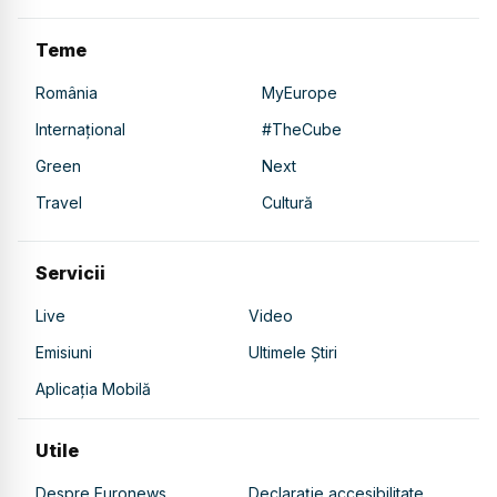
Teme
România
MyEurope
Internațional
#TheCube
Green
Next
Travel
Cultură
Servicii
Live
Video
Emisiuni
Ultimele Știri
Aplicația Mobilă
Utile
Despre Euronews
Declarație accesibilitate