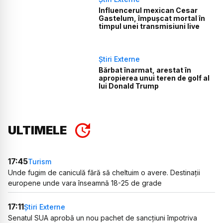
Influencerul mexican Cesar
Gastelum, împușcat mortal în
timpul unei transmisiuni live
Știri Externe
Bărbat înarmat, arestat în
apropierea unui teren de golf al
lui Donald Trump
ULTIMELE
17:45
Turism
Unde fugim de caniculă fără să cheltuim o avere. Destinații
europene unde vara înseamnă 18-25 de grade
17:11
Știri Externe
Senatul SUA aprobă un nou pachet de sancțiuni împotriva