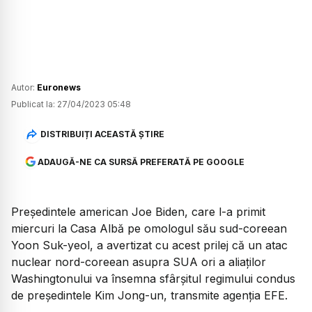
Autor:
Euronews
Publicat la:
27/04/2023 05:48
DISTRIBUIȚI ACEASTĂ ȘTIRE
ADAUGĂ-NE CA SURSĂ PREFERATĂ PE GOOGLE
Preşedintele american Joe Biden, care l-a primit
miercuri la Casa Albă pe omologul său sud-coreean
Yoon Suk-yeol, a avertizat cu acest prilej că un atac
nuclear nord-coreean asupra SUA ori a aliaţilor
Washingtonului va însemna sfârşitul regimului condus
de preşedintele Kim Jong-un, transmite agenţia EFE.