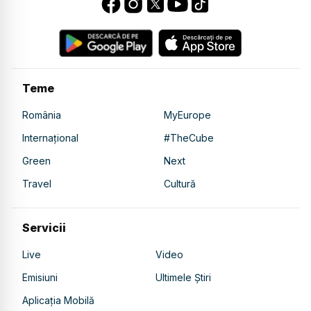
Teme
România
MyEurope
Internațional
#TheCube
Green
Next
Travel
Cultură
Servicii
Live
Video
Emisiuni
Ultimele Știri
Aplicația Mobilă