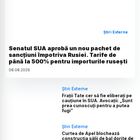
Știri Externe
Senatul SUA aprobă un nou pachet de
sancțiuni împotriva Rusiei. Tarife de
până la 500% pentru importurile rusești
08
.
08
.
2026
Știri Externe
Frații Tate cer să fie eliberați pe
cauțiune în SUA. Avocații: „Sunt
prea cunoscuți pentru a putea
fugi”
Știri Externe
Curtea de Apel blochează
construcția sălii de bal dorite de