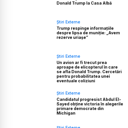
Donald Trump la Casa Albă
Știri Externe
Trump respinge informațiile
despre lipsa de muniție: „Avem
rezerve uriașe”
Știri Externe
Un avion ar fi trecut prea
aproape de elicopterul în care
se afla Donald Trump. Cercetări
pentru probabilitatea unei
eventuale coliziuni
Știri Externe
Candidatul progresist Abdul El-
Sayed obține victoria în alegerile
primare democrate din
Michigan
Știri Externe