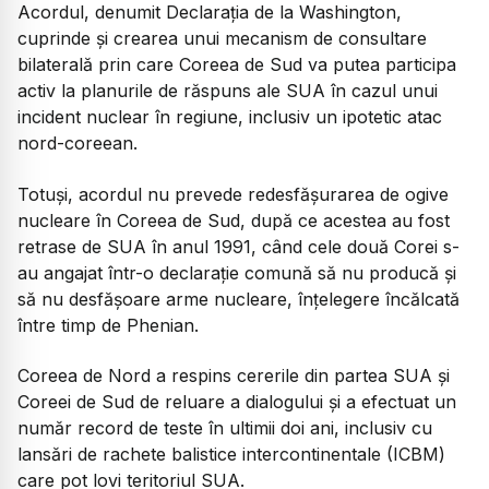
Acordul, denumit Declaraţia de la Washington,
cuprinde şi crearea unui mecanism de consultare
bilaterală prin care Coreea de Sud va putea participa
activ la planurile de răspuns ale SUA în cazul unui
incident nuclear în regiune, inclusiv un ipotetic atac
nord-coreean.
Totuşi, acordul nu prevede redesfăşurarea de ogive
nucleare în Coreea de Sud, după ce acestea au fost
retrase de SUA în anul 1991, când cele două Corei s-
au angajat într-o declaraţie comună să nu producă şi
să nu desfăşoare arme nucleare, înţelegere încălcată
între timp de Phenian.
Coreea de Nord a respins cererile din partea SUA şi
Coreei de Sud de reluare a dialogului şi a efectuat un
număr record de teste în ultimii doi ani, inclusiv cu
lansări de rachete balistice intercontinentale (ICBM)
care pot lovi teritoriul SUA.