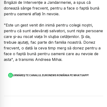
Brigăzii de Intervenţie a Jandarmeriei, a spus că
donează sânge frecvent, pentru a face o faptă bună
pentru oamenii aflaţi în nevoie.
"Este un gest venit din inimă pentru colegii noştri,
pentru că sunt adevăraţi salvatori, sunt nişte persoane
care şi-au riscat viaţa în slujba cetăţenilor. Şi da,
trebuie ajutaţi, fac parte din familia noastră. Donez
frecvent, o dată la ceva timp merg să donez pentru a
face o faptă bună pentru oamenii care au nevoie de
asta", a transmis Andreea Mihai.
URMĂREȘTE CANALUL EURONEWS ROMÂNIA PE WHATSAPP!