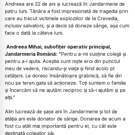
Andreea are 22 de ani și lucrează în Jandarmerie de
patru luni. Tânăra a fost impresionată de tragedia prin
care au trecut victimele exploziilor de la Crevedia,
inclusiv salvatorii, și a decis să doneze sânge, așa cum
face o dată la câteva luni.
Andreea Mihai, subofițer operativ principal,
Jandarmeria Română:
”Pentru a-mi susține colegii și
pentru a-i ajuta. Aceștia sunt niște eroi din punctul
meu de vedere, riscandu-și viața și fiind acolo pt
cetățeni. Le doresc însănătoșire grabnică, să fie din
nou pe teren gata să acționeze. Toți suntem o familie
și încercăm să ne ajutăm reciproc și să-i ajutăm și pe
alții.”
Alin lucrează de șase ani în Jandarmerie și tot de
atâția ani este donator de sânge. Donarea de acum a
fost cu atât mai importantă pentru el, cu cât este
destinată colegilor săi.