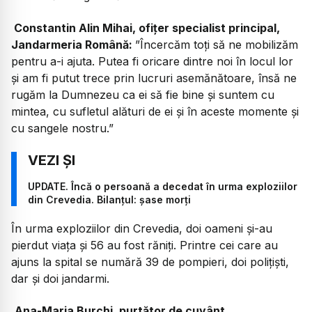
Constantin Alin Mihai, ofițer specialist principal,
Jandarmeria Română:
”Încercăm toți să ne mobilizăm
pentru a-i ajuta. Putea fi oricare dintre noi în locul lor
și am fi putut trece prin lucruri asemănătoare, însă ne
rugăm la Dumnezeu ca ei să fie bine și suntem cu
mintea, cu sufletul alături de ei și în aceste momente și
cu sangele nostru.”
UPDATE. Încă o persoană a decedat în urma exploziilor
din Crevedia. Bilanțul: șase morți
În urma exploziilor din Crevedia, doi oameni și-au
pierdut viața și 56 au fost răniți. Printre cei care au
ajuns la spital se numără 39 de pompieri, doi polițiști,
dar și doi jandarmi.
Ana-Maria Burchi, purtător de cuvânt,