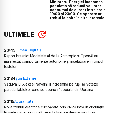
Ministerul Energiei îndeamnă
populația să reducă voluntar
consumul de curent între orele
19:00 și 23:00. Ce aparate ar
trebui folosite în alte intervale
ULTIMELE
23:45
Lumea Digitală
Raport britanic: Modelele AI de la Anthropic și OpenAI au
manifestat comportamente autonome și înșelătoare în timpul
testelor
23:34
Știri Externe
Văduva lui Aleksei Navalnîi îi îndeamnă pe ruși să voteze
partidul Iabloko, care se opune războiului din Ucraina
23:15
Actualitate
Noile trenuri electrice cumpărate prin PNRR intră în circulație.
Primele garnituri circulă pe ruta București–Brașov după