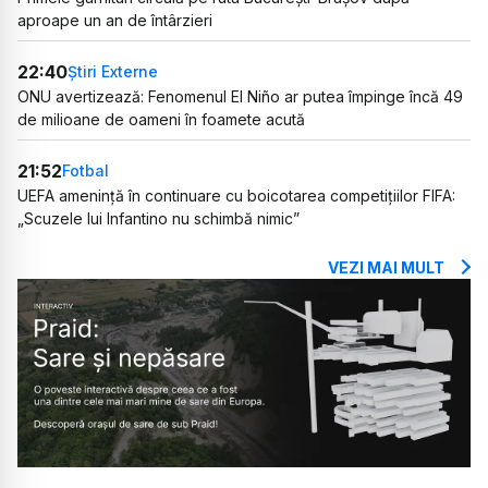
aproape un an de întârzieri
22:40
Știri Externe
ONU avertizează: Fenomenul El Niño ar putea împinge încă 49
de milioane de oameni în foamete acută
21:52
Fotbal
UEFA amenință în continuare cu boicotarea competițiilor FIFA:
„Scuzele lui Infantino nu schimbă nimic”
VEZI MAI MULT