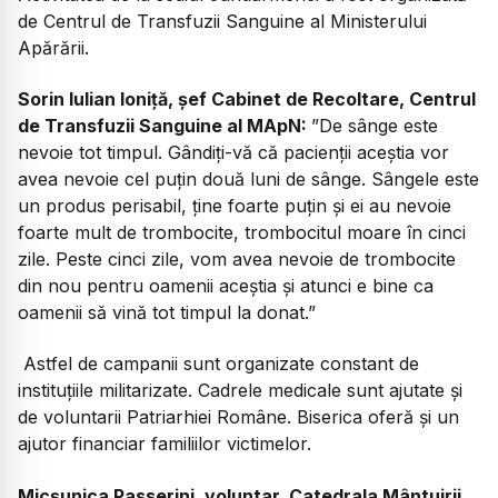
de Centrul de Transfuzii Sanguine al Ministerului
Apărării.
Sorin Iulian Ioniță, șef Cabinet de Recoltare, Centrul
de Transfuzii Sanguine al MApN:
”De sânge este
nevoie tot timpul. Gândiți-vă că pacienții aceștia vor
avea nevoie cel puțin două luni de sânge. Sângele este
un produs perisabil, ține foarte puțin și ei au nevoie
foarte mult de trombocite, trombocitul moare în cinci
zile. Peste cinci zile, vom avea nevoie de trombocite
din nou pentru oamenii aceștia și atunci e bine ca
oamenii să vină tot timpul la donat.”
Astfel de campanii sunt organizate constant de
instituțiile militarizate. Cadrele medicale sunt ajutate și
de voluntarii Patriarhiei Române. Biserica oferă și un
ajutor financiar familiilor victimelor.
Micșunica Passerini, voluntar, Catedrala Mântuirii