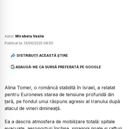
Autor:
Mirabela Vasile
Publicat la:
13/06/2025 08:50
DISTRIBUIȚI ACEASTĂ ȘTIRE
ADAUGĂ-NE CA SURSĂ PREFERATĂ PE GOOGLE
Alina Tomer, o româncă stabilită în Israel, a relatat
pentru Euronews starea de tensiune profundă din
țară, pe fondul unui răspuns agresiv al Iranului după
atacul de vineri dimineață.
Ea a descris atmosfera de mobilizare totală: spitale
evacuate, aeroporturi închise, sinagogi goale și rafturi