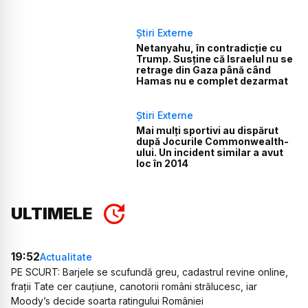
Știri Externe
Netanyahu, în contradicție cu
Trump. Susține că Israelul nu se
retrage din Gaza până când
Hamas nu e complet dezarmat
Știri Externe
Mai mulți sportivi au dispărut
după Jocurile Commonwealth-
ului. Un incident similar a avut
loc în 2014
ULTIMELE
19:52
Actualitate
PE SCURT: Barjele se scufundă greu, cadastrul revine online,
frații Tate cer cauțiune, canotorii români strălucesc, iar
Moody’s decide soarta ratingului României