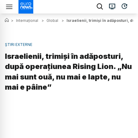
>
Internațional
>
Global
>
Israelienii, trimiși în adăposturi, d
ȘTIRI EXTERNE
Israelienii, trimiși în adăposturi,
după operațiunea Rising Lion. „Nu
mai sunt ouă, nu mai e lapte, nu
mai e pâine”