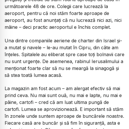
următoarele 48 de ore. Colegii care lucrează la
aeroport, pentru că noi stăm foarte aproape de
aeroport, au fost anunțați că nu lucrează nici azi, nici
mâine – deci practic aeroportul e închis complet.
Una dintre companiile aeriene de charter din Israel și-
a mutat și navele – le-au mutat în Cipru, din câte am
înțeles. Spitalele au eliberat spre case toți bolnavii care
nu sunt urgențe. De asemenea, rabinul Ierusalimului a
menționat foarte clar să nu se meargă la sinagogă și
să stea toată lumea acasă.
La magazin am fost acum – am alergat efectiv să mai
prind ceva. Nu mai sunt ouă, nu mai e lapte, nu mai e
pâine, cartofi – cred că am luat ultima pungă de
cartofi. Lumea se aprovizionează. E important să stăm
în zonele unde suntem aproape de buncărele noastre.
Fiecare casă are buncăr și să fim în siguranță, asta e