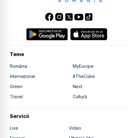
Teme
România
MyEurope
Internațional
#TheCube
Green
Next
Travel
Cultură
Servicii
Live
Video