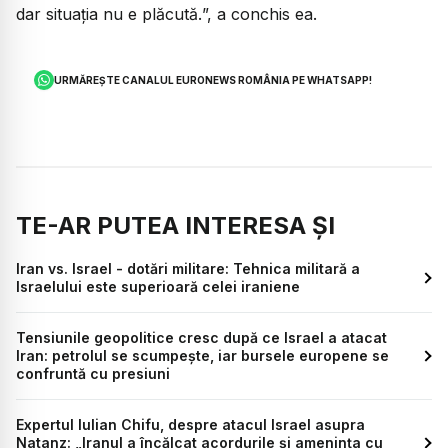
dar situația nu e plăcută.
”, a conchis ea.
URMĂREȘTE CANALUL EURONEWS ROMÂNIA PE WHATSAPP!
TE-AR PUTEA INTERESA ȘI
Iran vs. Israel - dotări militare: Tehnica militară a
Israelului este superioară celei iraniene
Tensiunile geopolitice cresc după ce Israel a atacat
Iran: petrolul se scumpește, iar bursele europene se
confruntă cu presiuni
Expertul Iulian Chifu, despre atacul Israel asupra
Natanz: „Iranul a încălcat acordurile și amenința cu