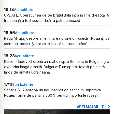
19:18
Actualitate
UPDATE. Operațiunea de pe brațul Bala intră în linie dreaptă. A
treia barjă a fost scufundată, a patra urmează
18:56
Actualitate
Radu Miruță, despre amenințarea dronelor rusești: „Rusia își va
schimba tactica. Și noi va trebui să ne readaptăm”
18:23
Actualitate
Rumen Radev: O dronă a intrat dinspre România în Bulgaria și a
explodat lângă graniță. Bulgaria: E un aparat folosit pe scară
largă de armata ucraineană
17:11
Știri Externe
Senatul SUA aprobă un nou pachet de sancțiuni împotriva
Rusiei. Tarife de până la 500% pentru importurile rusești
VEZI MAI MULT