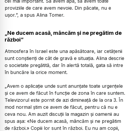
cel mai important. Să avem apă, să avem toate
proviziile de care avem nevoie. Din păcate, nu e
ușor.
”, a spus Alina Tomer.
„Ne ducem acasă, mâncăm și ne pregătim de
război”
Atmosfera în Israel este una apăsătoare, iar cetățenii
sunt conștienți de cât de gravă e situația. Alina descrie
o societate pregătită, dar în alertă totală, gata să intre
în buncăre la orice moment.
„
Avem o aplicație unde sunt anunțate toate urgențele
și ce avem de făcut în funcție de zona în care suntem.
Televizorul este pornit de azi dimineață de la ora 3. În
mod normal știm ce avem de făcut, pentru că nu e
ceva nou. Am auzit discuții la magazin și oamenii au
spus așa: «Ne ducem acasă, mâncăm și ne pregătim
de război.» Copiii lor sunt în război. Eu nu am copii,