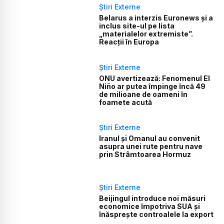
Știri Externe
Belarus a interzis Euronews și a
inclus site-ul pe lista
„materialelor extremiste”.
Reacții în Europa
Știri Externe
ONU avertizează: Fenomenul El
Niño ar putea împinge încă 49
de milioane de oameni în
foamete acută
Știri Externe
Iranul și Omanul au convenit
asupra unei rute pentru nave
prin Strâmtoarea Hormuz
Știri Externe
Beijingul introduce noi măsuri
economice împotriva SUA și
înăsprește controalele la export