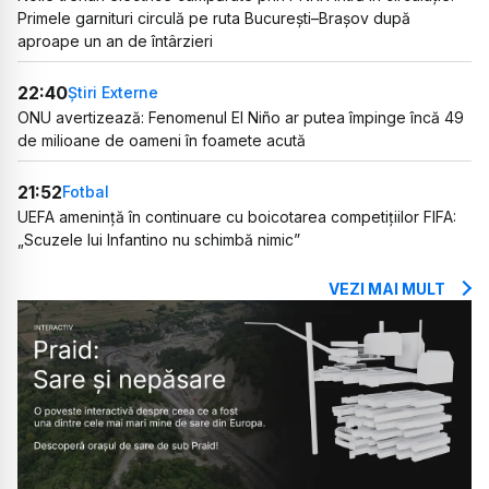
Primele garnituri circulă pe ruta București–Brașov după
aproape un an de întârzieri
22:40
Știri Externe
ONU avertizează: Fenomenul El Niño ar putea împinge încă 49
de milioane de oameni în foamete acută
21:52
Fotbal
UEFA amenință în continuare cu boicotarea competițiilor FIFA:
„Scuzele lui Infantino nu schimbă nimic”
VEZI MAI MULT