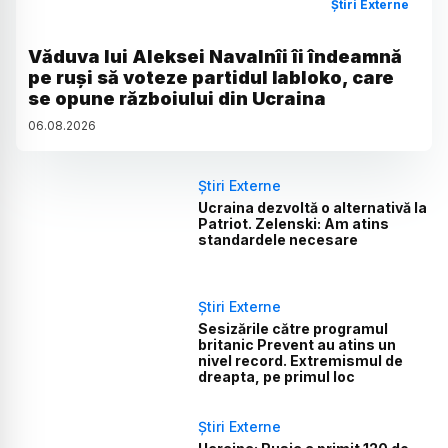
Știri Externe
Văduva lui Aleksei Navalnîi îi îndeamnă
pe ruși să voteze partidul Iabloko, care
se opune războiului din Ucraina
06
.
08
.
2026
Știri Externe
Ucraina dezvoltă o alternativă la
Patriot. Zelenski: Am atins
standardele necesare
Știri Externe
Sesizările către programul
britanic Prevent au atins un
nivel record. Extremismul de
dreapta, pe primul loc
Știri Externe