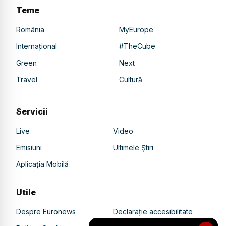
Teme
România
MyEurope
Internațional
#TheCube
Green
Next
Travel
Cultură
Servicii
Live
Video
Emisiuni
Ultimele Știri
Aplicația Mobilă
Utile
Despre Euronews
Declarație accesibilitate