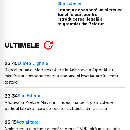
Știri Externe
Lituania descoperă un al treilea
tunel folosit pentru
introducerea ilegală a
migranților din Belarus
ULTIMELE
23:45
Lumea Digitală
Raport britanic: Modelele AI de la Anthropic și OpenAI au
manifestat comportamente autonome și înșelătoare în timpul
testelor
23:34
Știri Externe
Văduva lui Aleksei Navalnîi îi îndeamnă pe ruși să voteze
partidul Iabloko, care se opune războiului din Ucraina
23:15
Actualitate
Noile trenuri electrice cumpărate prin PNRR intră în circulație.