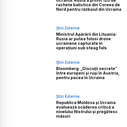
Ucraina: Rusia a primit 120 de
rachete balistice din Coreea de
Nord pentru războiul din Ucraina
Știri Externe
Ministrul Apărării din Lituania:
Rusia ar putea folosi drone
ucrainene capturate în
operațiuni sub steag fals
Știri Externe
Bloomberg: „Discuții secrete”
între europeni și ruși în Austria,
pentru pacea în Ucraina
Știri Externe
Republica Moldova și Ucraina
evaluează scăderea critică a
nivelului Nistrului și pregătesc
măsuri