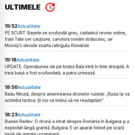
ULTIMELE
19:52
Actualitate
PE SCURT: Barjele se scufundă greu, cadastrul revine online,
frații Tate cer cauțiune, canotorii români strălucesc, iar
Moody’s decide soarta ratingului României
19:18
Actualitate
UPDATE. Operațiunea de pe brațul Bala intră în linie dreaptă. A
treia barjă a fost scufundată, a patra urmează
18:56
Actualitate
Radu Miruță, despre amenințarea dronelor rusești: „Rusia își va
schimba tactica. Și noi va trebui să ne readaptăm”
18:23
Actualitate
Rumen Radev: O dronă a intrat dinspre România în Bulgaria și a
explodat lângă graniță. Bulgaria: E un aparat folosit pe scară
largă de armata ucraineană