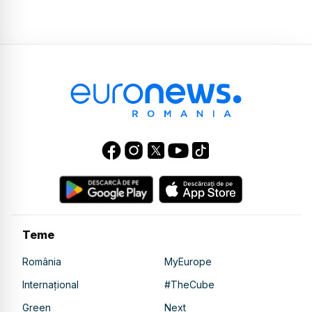
Teme
România
MyEurope
Internațional
#TheCube
Green
Next