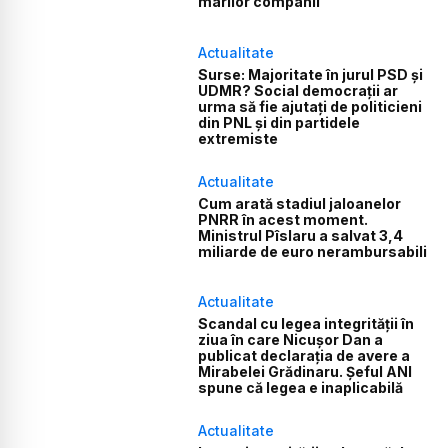
marilor companii
Actualitate
Surse: Majoritate în jurul PSD și
UDMR? Social democrații ar
urma să fie ajutați de politicieni
din PNL și din partidele
extremiste
Actualitate
Cum arată stadiul jaloanelor
PNRR în acest moment.
Ministrul Pîslaru a salvat 3,4
miliarde de euro nerambursabili
Actualitate
Scandal cu legea integrității în
ziua în care Nicușor Dan a
publicat declarația de avere a
Mirabelei Grădinaru. Șeful ANI
spune că legea e inaplicabilă
Actualitate