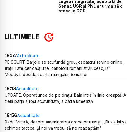
Legea integrității, adoptată de
Senat. USR și PNL ar urma să o
atace la CCR
ULTIMELE
19:52
Actualitate
PE SCURT: Barjele se scufundă greu, cadastrul revine online,
frații Tate cer cauțiune, canotorii români strălucesc, iar
Moody’s decide soarta ratingului României
19:18
Actualitate
UPDATE. Operațiunea de pe brațul Bala intră în linie dreaptă. A
treia barjă a fost scufundată, a patra urmează
18:56
Actualitate
Radu Miruță, despre amenințarea dronelor rusești: „Rusia își va
schimba tactica. Și noi va trebui să ne readaptăm”