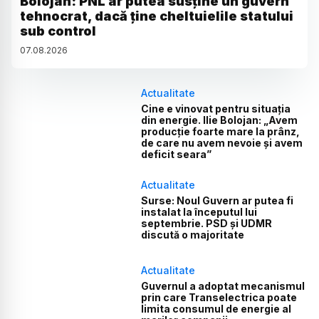
Bolojan: PNL ar putea susține un guvern
tehnocrat, dacă ține cheltuielile statului
sub control
07
.
08
.
2026
Actualitate
Cine e vinovat pentru situația
din energie. Ilie Bolojan: „Avem
producție foarte mare la prânz,
de care nu avem nevoie și avem
deficit seara”
Actualitate
Surse: Noul Guvern ar putea fi
instalat la începutul lui
septembrie. PSD și UDMR
discută o majoritate
Actualitate
Guvernul a adoptat mecanismul
prin care Transelectrica poate
limita consumul de energie al