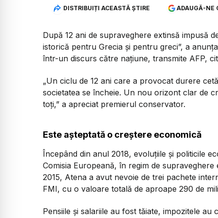
DISTRIBUIȚI ACEASTĂ ȘTIRE
ADAUGĂ-NE 
După 12 ani de supraveghere extinsă impusă de
istorică pentru Grecia şi pentru greci”, a anunţ
într-un discurs către naţiune, transmite AFP, ci
„Un ciclu de 12 ani care a provocat durere cetăţ
societatea se încheie. Un nou orizont clar de cr
toţi,”
a apreciat premierul conservator.
Este așteptată o creștere economică
Începând din anul 2018, evoluţiile şi politicile 
Comisia Europeană, în regim de supraveghere e
2015, Atena a avut nevoie de trei pachete inter
FMI, cu o valoare totală de aproape 290 de mil
Pensiile şi salariile au fost tăiate, impozitele au