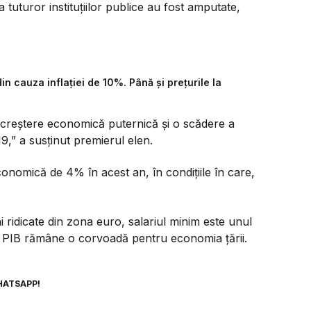
 a tuturor instituţiilor publice au fost amputate,
n cauza inflației de 10%. Până și prețurile la
o creştere economică puternică şi o scădere a
19,”
a susţinut premierul elen.
nomică de 4% în acest an, în condiţiile în care,
i ridicate din zona euro, salariul minim este unul
in PIB rămâne o corvoadă pentru economia ţării.
HATSAPP!