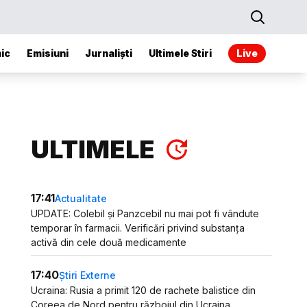
ic
Emisiuni
Jurnaliști
Ultimele Stiri
Live
ULTIMELE
17:41
Actualitate
UPDATE: Colebil și Panzcebil nu mai pot fi vândute
temporar în farmacii. Verificări privind substanța
activă din cele două medicamente
17:40
Știri Externe
Ucraina: Rusia a primit 120 de rachete balistice din
Coreea de Nord pentru războiul din Ucraina