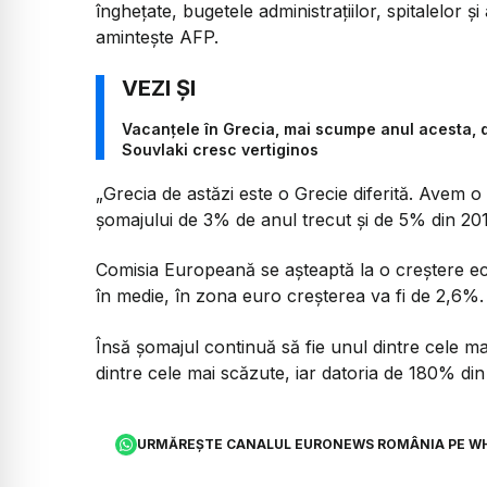
îngheţate, bugetele administraţiilor, spitalelor şi
aminteşte AFP.
Vacanțele în Grecia, mai scumpe anul acesta, di
Souvlaki cresc vertiginos
„Grecia de astăzi este o Grecie diferită. Avem 
şomajului de 3% de anul trecut şi de 5% din 20
Comisia Europeană se aşteaptă la o creştere eco
în medie, în zona euro creşterea va fi de 2,6%.
Însă şomajul continuă să fie unul dintre cele ma
dintre cele mai scăzute, iar datoria de 180% d
URMĂREȘTE CANALUL EURONEWS ROMÂNIA PE W