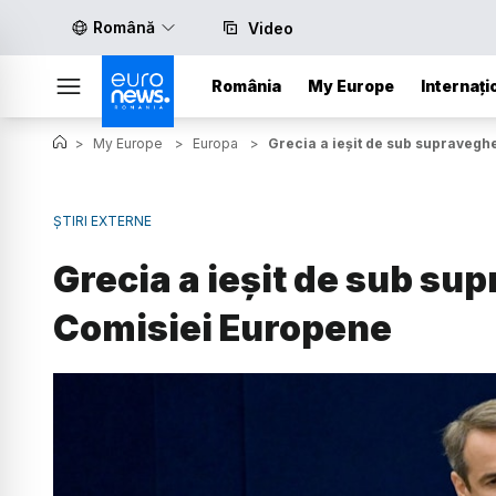
Română
Video
România
My Europe
Internați
>
My Europe
>
Europa
>
Grecia a ieșit de sub supravegh
ȘTIRI EXTERNE
Grecia a ieșit de sub su
Comisiei Europene