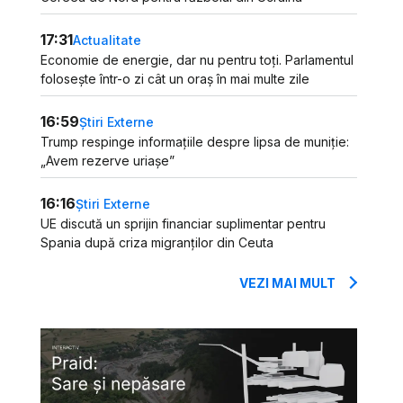
17:31
Actualitate
Economie de energie, dar nu pentru toți. Parlamentul
folosește într-o zi cât un oraș în mai multe zile
16:59
Știri Externe
Trump respinge informațiile despre lipsa de muniție:
„Avem rezerve uriașe”
16:16
Știri Externe
UE discută un sprijin financiar suplimentar pentru
Spania după criza migranților din Ceuta
VEZI MAI MULT