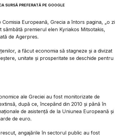
CA SURSĂ PREFERATĂ PE GOOGLE
 Comisia Europeană, Grecia a întors pagina, „o zi
at sâmbătă premierul elen Kyriakos Mitsotakis,
tată de Agerpres.
enilor, a făcut economia să stagneze şi a divizat
eştere, unitate şi prosperitate se deschide pentru
economice ale Greciei au fost monitorizate de
xtinsă, după ce, începând din 2010 şi până în
naţionale de asistenţă de la Uniunea Europeană şi
iarde de euro.
 crescut, angajările în sectorul public au fost