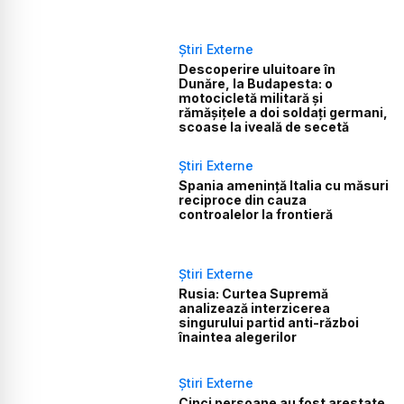
Știri Externe
Descoperire uluitoare în
Dunăre, la Budapesta: o
motocicletă militară și
rămășițele a doi soldați germani,
scoase la iveală de secetă
Știri Externe
Spania amenință Italia cu măsuri
reciproce din cauza
controalelor la frontieră
Știri Externe
Rusia: Curtea Supremă
analizează interzicerea
singurului partid anti-război
înaintea alegerilor
Știri Externe
Cinci persoane au fost arestate