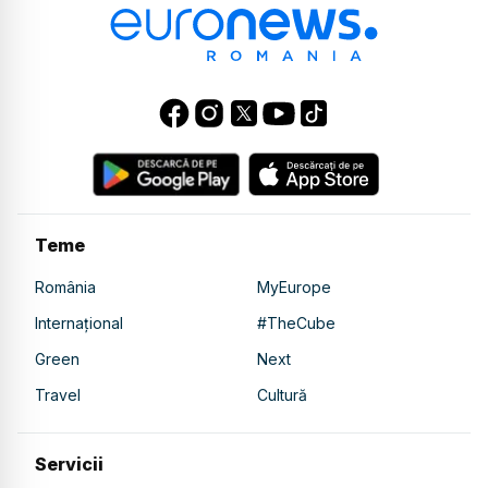
Teme
România
MyEurope
Internațional
#TheCube
Green
Next
Travel
Cultură
Servicii