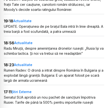
frații Tate cer cauțiune, canotorii români strălucesc, iar
Moody’s decide soarta ratingului României
19:18
Actualitate
UPDATE. Operațiunea de pe brațul Bala intră în linie dreaptă. A
treia barjă a fost scufundată, a patra urmează
18:56
Actualitate
Radu Miruță, despre amenințarea dronelor rusești: „Rusia își va
schimba tactica. Și noi va trebui să ne readaptăm”
18:23
Actualitate
Rumen Radev: O dronă a intrat dinspre România în Bulgaria și a
explodat lângă graniță. Bulgaria: E un aparat folosit pe scară
largă de armata ucraineană
17:11
Știri Externe
Senatul SUA aprobă un nou pachet de sancțiuni împotriva
Rusiei. Tarife de până la 500% pentru importurile rusești