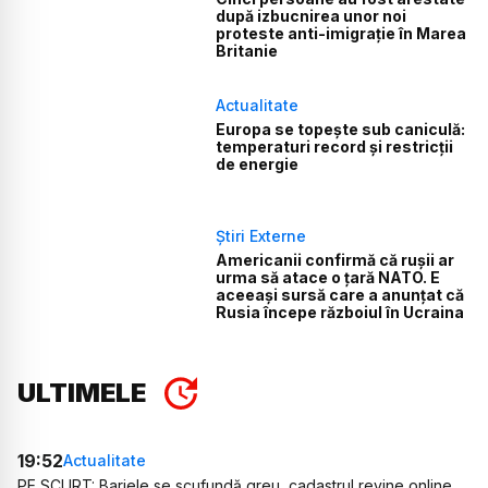
după izbucnirea unor noi
proteste anti-imigrație în Marea
Britanie
Actualitate
Europa se topește sub caniculă:
temperaturi record și restricții
de energie
Știri Externe
Americanii confirmă că rușii ar
urma să atace o țară NATO. E
aceeași sursă care a anunțat că
Rusia începe războiul în Ucraina
ULTIMELE
19:52
Actualitate
PE SCURT: Barjele se scufundă greu, cadastrul revine online,