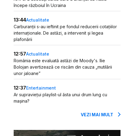
începe războiul în Ucraina
13:44
Actualitate
Carburanții s-au ieftinit pe fondul reducerii cotațiilor
internaționale. De astăzi, a intervenit și legea
plafonării
12:57
Actualitate
România este evaluată astăzi de Moody's. Ilie
Bolojan avertizează ce riscăm din cauza „mutilării
unor jaloane”
12:37
Entertainment
Ar supraviețui playlist-ul ăsta unui drum lung cu
mașina?
VEZI MAI MULT