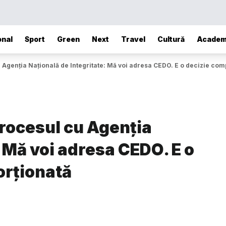
onal
Sport
Green
Next
Travel
Cultură
Academ
u Agenția Națională de Integritate: Mă voi adresa CEDO. E o decizie com
procesul cu Agenția
: Mă voi adresa CEDO. E o
orționată