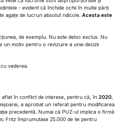
 vede că lucrurile sunt disproporționate și
intele - evident că închide ochii în multe părți
e agațe de lucruri absolut ridicole.
Acesta este
cțiunea, de exemplu. Nu este deloc exclus. Nu
un motiv pentru o revizuire a unei decizii
 cu vederea.
aflat în conflict de interese, pentru că, în
2020
,
mișoarei, a aprobat un referat pentru modificarea
rația precedentă. Numai că PUZ-ul implica o firmă
nic Fritz împrumutase 25.000 de lei pentru