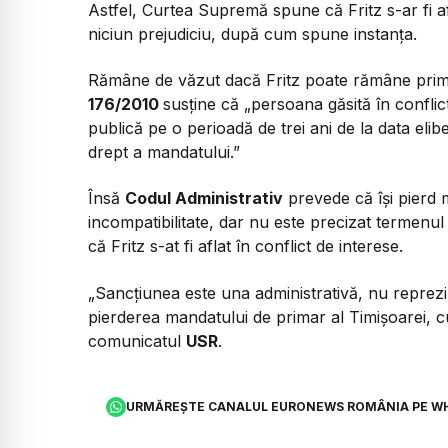
Astfel, Curtea Supremă spune că Fritz s-ar fi af
niciun prejudiciu, după cum spune instanța.
Rămâne de văzut dacă Fritz poate rămâne prima
176/2010
susține că
„persoana găsită în confli
publică pe o perioadă de trei ani de la data eliber
drept a mandatului.”
Însă
Codul Administrativ
prevede că își pierd 
incompatibilitate, dar nu este precizat termenul 
că Fritz s-at fi aflat în conflict de interese.
„Sancţiunea este una administrativă, nu reprez
pierderea mandatului de primar al Timişoarei, c
comunicatul
USR
.
URMĂREȘTE CANALUL EURONEWS ROMÂNIA PE W