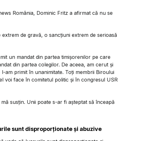
news România, Dominic Fritz a afirmat că nu se
e extrem de gravă, o sancțiuni extrem de serioasă
mit un mandat din partea timișorenilor pe care
andat din partea colegilor. De aceea, am cerut și
 l-am primit în unanimitate. Toți membrii Biroului
l voi face în comitetul politic și în congresul USR
mă susțin. Unii poate s-ar fi așteptat să înceapă
rile sunt disproporționate și abuzive