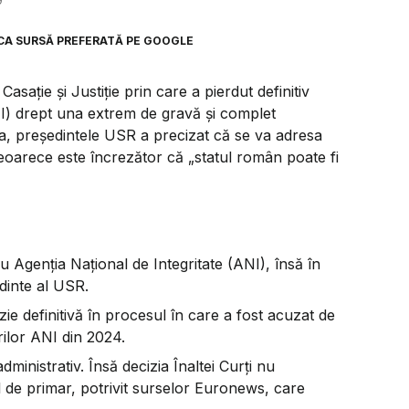
9
CA SURSĂ PREFERATĂ PE GOOGLE
Casație și Justiție prin care a pierdut definitiv
NI) drept una extrem de gravă și complet
a, președintele USR a precizat că se va adresa
oarece este încrezător că „statul român poate fi
u Agenția Național de Integritate (ANI), însă în
dinte al USR.
izie definitivă în procesul în care a fost acuzat de
rilor ANI din 2024.
administrativ. Însă decizia Înaltei Curți nu
 de primar, potrivit surselor Euronews, care