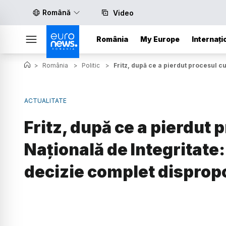
Română
Video
România
My Europe
Internați
>
România
>
Politic
>
Fritz, după ce a pierdut procesul c
ACTUALITATE
Fritz, după ce a pierdut 
Națională de Integritate
decizie complet disprop