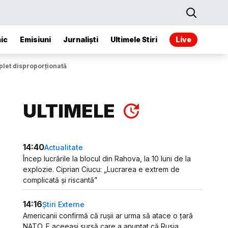
ic
Emisiuni
Jurnaliști
Ultimele Stiri
Live
plet disproporționată
ULTIMELE
14:40
Actualitate
Încep lucrările la blocul din Rahova, la 10 luni de la
explozie. Ciprian Ciucu: „Lucrarea e extrem de
complicată și riscantă”
14:16
Știri Externe
Americanii confirmă că rușii ar urma să atace o țară
NATO. E aceeași sursă care a anunțat că Rusia