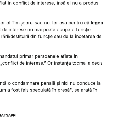
lat în conflict de interese, însă el nu a produs
r al Timișoarei sau nu. Iar asa pentru că
legea
ct de interese nu mai poate ocupa o funcție
ării/destituirii din funcție sau de la încetarea de
mandatul primar persoanele aflate în
„conflict de interese.” Or instanța tocmai a decis
intă o condamnare penală şi nici nu conduce la
um a fost fals speculată în presă”
, se arată în
HATSAPP!