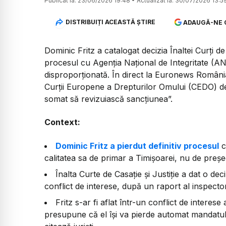
Publicat la:
23/06/2026 19:48
•
Actualizat la:
30/07/2026 13:5
DISTRIBUIȚI ACEASTĂ ȘTIRE
ADAUGĂ-NE 
Dominic Fritz a catalogat decizia Înaltei Curți de 
procesul cu Agenția Național de Integritate (A
disproporționată. În direct la Euronews Români
Curții Europene a Drepturilor Omului (CEDO) de
somat să revizuiască sancțiunea”.
Context:
Dominic Fritz a pierdut definitiv procesul
c
calitatea sa de primar a Timișoarei, nu de preșe
Înalta Curte de Casație și Justiție a dat o dec
conflict de interese, după un raport al inspecto
Fritz s-ar fi aflat într-un conflict de interese 
presupune că el își va pierde automat mandatul