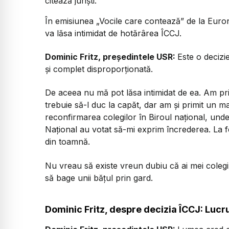
citează juriști.
În emisiunea „Vocile care contează” de la Euro
va lăsa intimidat de hotărârea ÎCCJ.
Dominic Fritz, președintele USR:
Este o decizi
și complet disproporționată.
De aceea nu mă pot lăsa intimidat de ea. Am pri
trebuie să-l duc la capăt, dar am și primit un m
reconfirmarea colegilor în Biroul național, unde
Național au votat să-mi exprim încrederea. La fe
din toamnă.
Nu vreau să existe vreun dubiu că ai mei colegi 
să bage unii bățul prin gard.
Dominic Fritz, despre decizia ÎCCJ: Lucru