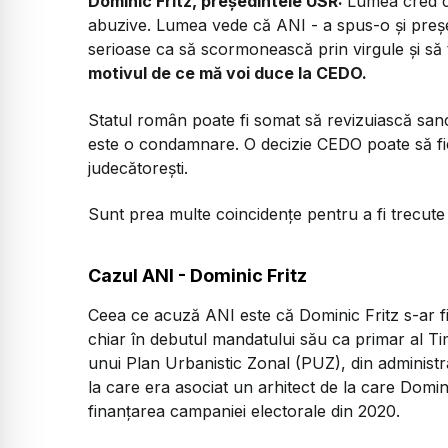
Dominic Fritz, președintele USR:
Lumea cred că
abuzive. Lumea vede că ANI - a spus-o și președ
serioase ca să scormonească prin virgule și să t
motivul de ce mă voi duce la CEDO.
Statul român poate fi somat să revizuiască san
este o condamnare. O decizie CEDO poate să fie 
judecătorești.
Sunt prea multe coincidențe pentru a fi trecute
Cazul ANI - Dominic Fritz
Ceea ce acuză ANI este că Dominic Fritz s-ar fi 
chiar în debutul mandatului său ca primar al Ti
unui Plan Urbanistic Zonal (PUZ), din administ
la care era asociat un arhitect de la care Domi
finanțarea campaniei electorale din 2020.