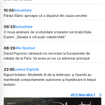
10:05
Actualitate
Pârâul Slănic aproape că a dispărut din cauza secetei
09:33
Actualitate
O nouă amânare de scufundare a barjelor pe brațul Bala.
Expert: „Situația e cel puțin catastrofală”
08:29
Alte Sporturi
David Popovici vânează noi recorduri la Europenele de
natație de la Paris. Va avea un rus ca adversar principal
23:45
Lumea Digitală
Raport britanic: Modelele AI de la Anthropic și OpenAI au
manifestat comportamente autonome și înșelătoare în timpul
testelor
VEZI MAI MULT