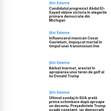
Știri Externe
Candidatul progresist Abdul El-
Sayed obține victoria în alegerile
primare democrate din
Michigan
Știri Externe
Influencerul mexican Cesar
Gastelum, împușcat mortal în
timpul unei transmisiuni live
Știri Externe
Bărbat înarmat, arestat în
apropierea unui teren de golf al
lui Donald Trump
Știri Externe
Ultimul sondaj în SUA arată
prima schimbare după aproape
un deceniu. Președintele Trump
scade constant, iar democrații