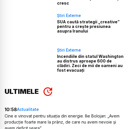
cresc
Știri Externe
SUA caută strategii „creative”
pentru a crește presiunea
asupra Iranului
Știri Externe
Incendiile din statul Washington
au distrus aproape 600 de
clădiri. Zeci de mii de oameni au
fost evacuați
ULTIMELE
10:58
Actualitate
Cine e vinovat pentru situația din energie. Ilie Bolojan: „Avem
producție foarte mare la prânz, de care nu avem nevoie și
avem deficit seara”