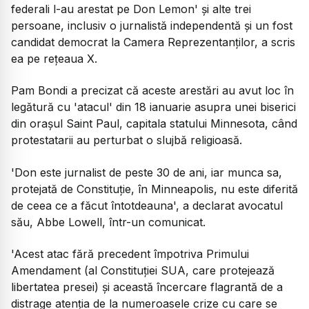
federali l-au arestat pe Don Lemon' și alte trei
persoane, inclusiv o jurnalistă independentă și un fost
candidat democrat la Camera Reprezentanților, a scris
ea pe rețeaua X.
Pam Bondi a precizat că aceste arestări au avut loc în
legătură cu 'atacul' din 18 ianuarie asupra unei biserici
din orașul Saint Paul, capitala statului Minnesota, când
protestatarii au perturbat o slujbă religioasă.
'Don este jurnalist de peste 30 de ani, iar munca sa,
protejată de Constituție, în Minneapolis, nu este diferită
de ceea ce a făcut întotdeauna', a declarat avocatul
său, Abbe Lowell, într-un comunicat.
'Acest atac fără precedent împotriva Primului
Amendament (al Constituției SUA, care protejează
libertatea presei) și această încercare flagrantă de a
distrage atenția de la numeroasele crize cu care se