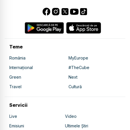
Teme
România
MyEurope
Internațional
#TheCube
Green
Next
Travel
Cultură
Servicii
Live
Video
Emisiuni
Ultimele Știri