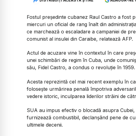
DISTRIBUIȚI ACEASTĂ ȘTIRE
ADAUGĂ-NE 
Fostul președinte cubanez Raul Castro a fost p
miercuri un oficial de rang înalt din administr
ce marchează o escaladare a campaniei de pres
comunist al insulei din Caraibe, relatează AFP.
Actul de acuzare vine în contextul în care pre
unei schimbări de regim în Cuba, unde comuniști
său, Fidel Castro, a condus o revoluție în 1959.
Acesta reprezintă cel mai recent exemplu în ca
folosește urmărirea penală împotriva adversarilor
vedere istoric, inculparea liderilor străini de că
SUA au impus efectiv o blocadă asupra Cubei, a
furnizează combustibil, declanșând pene de cur
ultimele decenii.