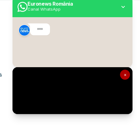
Euronews România
Canal WhatsApp
Utile
Despre Euronews
Declarație accesibilitate
Politica Cookie
Politica de confidențialitate
×
ă
Formular de contact
Transparență în utilizarea AI
Gestionați preferințele