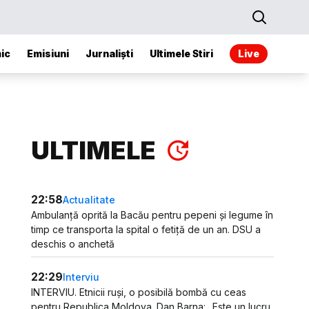
ic
Emisiuni
Jurnaliști
Ultimele Stiri
Live
ULTIMELE
22:58
Actualitate
Ambulanță oprită la Bacău pentru pepeni și legume în
timp ce transporta la spital o fetiță de un an. DSU a
deschis o anchetă
22:29
Interviu
INTERVIU. Etnicii ruși, o posibilă bombă cu ceas
pentru Republica Moldova. Dan Barna: „Este un lucru