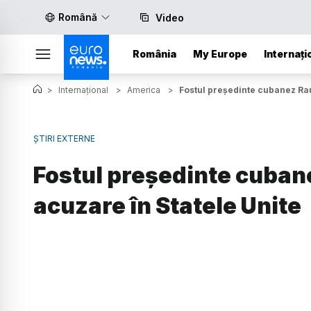
Română
Video
România
My Europe
Internați
>
Internațional
>
America
>
Fostul președinte cubanez Rau
ȘTIRI EXTERNE
Fostul președinte cuban
acuzare în Statele Unite