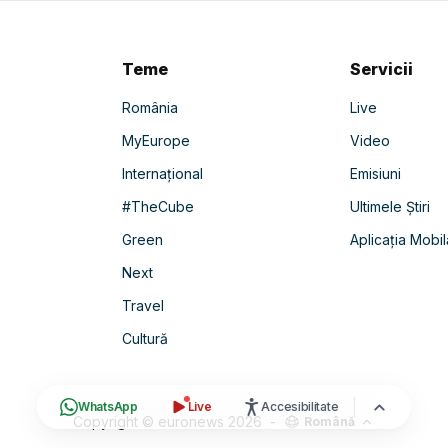
Teme
Servicii
România
Live
MyEurope
Video
Internațional
Emisiuni
#TheCube
Ultimele Știri
Green
Aplicația Mobil
Next
Travel
Cultură
WhatsApp
Live
Accesibilitate
Copyright © euronews
2026
-
Română