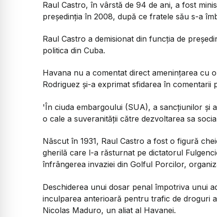
Raul Castro, în vârstă de 94 de ani, a fost minis
președinția în 2008, după ce fratele său s-a îmb
Raul Castro a demisionat din funcția de președi
politica din Cuba.
Havana nu a comentat direct amenințarea cu o 
Rodriguez și-a exprimat sfidarea în comentarii p
'În ciuda embargoului (SUA), a sancțiunilor și a
o cale a suveranității către dezvoltarea sa socia
Născut în 1931, Raul Castro a fost o figură chei
gherilă care l-a răsturnat pe dictatorul Fulgenci
înfrângerea invaziei din Golful Porcilor, organi
Deschiderea unui dosar penal împotriva unui 
inculparea anterioară pentru trafic de droguri 
Nicolas Maduro, un aliat al Havanei.