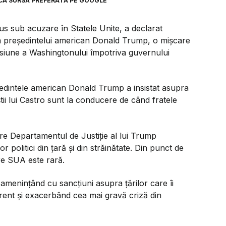
CA SURSĂ PREFERATĂ PE GOOGLE
us sub acuzare în Statele Unite, a declarat
ația președintelui american Donald Trump, o mișcare
iune a Washingtonului împotriva guvernului
ședintele american Donald Trump a insistat asupra
i lui Castro sunt la conducere de când fratele
re Departamentul de Justiție al lui Trump
 politici din țară și din străinătate. Din punct de
tre SUA este rară.
menințând cu sancțiuni asupra țărilor care îi
ent și exacerbând cea mai gravă criză din