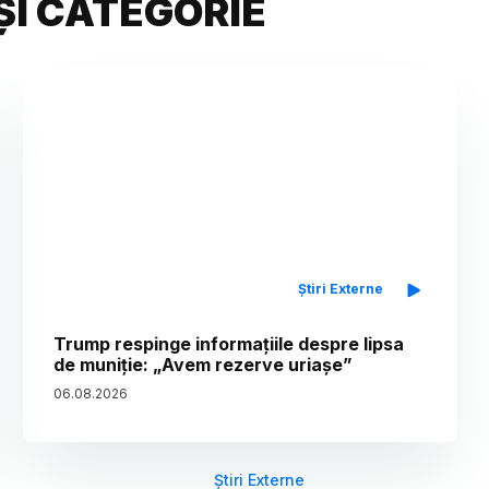
ȘI CATEGORIE
Știri Externe
Trump respinge informațiile despre lipsa
de muniție: „Avem rezerve uriașe”
06
.
08
.
2026
Știri Externe