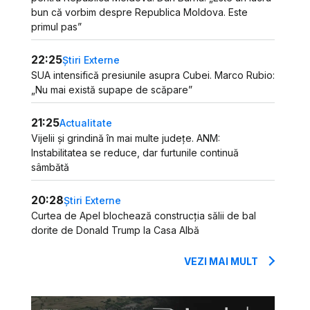
bun că vorbim despre Republica Moldova. Este
primul pas”
22:25
Știri Externe
SUA intensifică presiunile asupra Cubei. Marco Rubio:
„Nu mai există supape de scăpare”
21:25
Actualitate
Vijelii și grindină în mai multe județe. ANM:
Instabilitatea se reduce, dar furtunile continuă
sâmbătă
20:28
Știri Externe
Curtea de Apel blochează construcția sălii de bal
dorite de Donald Trump la Casa Albă
VEZI MAI MULT