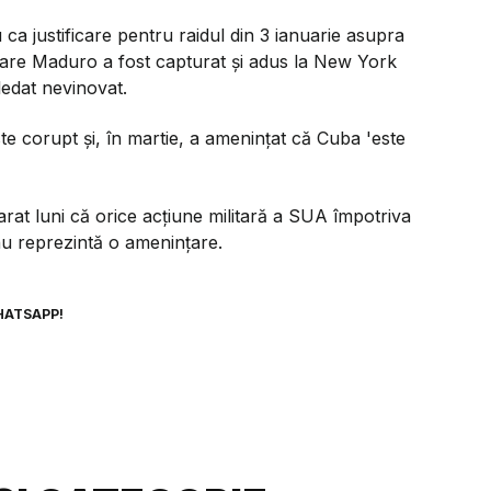
 ca justificare pentru raidul din 3 ianuarie asupra
care Maduro a fost capturat și adus la New York
ledat nevinovat.
 corupt și, în martie, a amenințat că Cuba 'este
at luni că orice acțiune militară a SUA împotriva
 nu reprezintă o amenințare.
HATSAPP!