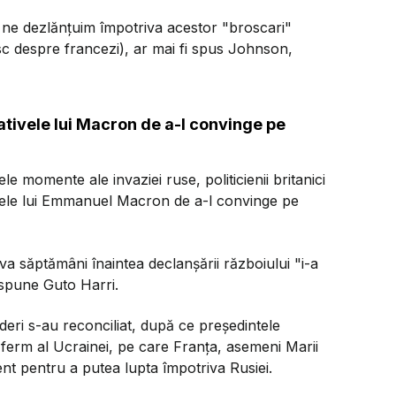
 ne dezlănţuim împotriva acestor "broscari"
sc despre francezi), ar mai fi spus Johnson,
ntativele lui Macron de a-l convinge pe
le momente ale invaziei ruse, politicienii britanici
tivele lui Emmanuel Macron de a-l convinge pe
a săptămâni înaintea declanşării războiului "i-a
 spune Guto Harri.
ideri s-au reconciliat, după ce preşedintele
 ferm al Ucrainei, pe care Franţa, asemeni Marii
ent pentru a putea lupta împotriva Rusiei.