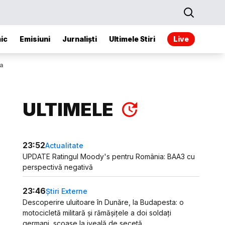
ic
Emisiuni
Jurnaliști
Ultimele Stiri
Live
na
ULTIMELE
23:52
Actualitate
UPDATE Ratingul Moody's pentru România: BAA3 cu
perspectivă negativă
23:46
Știri Externe
Descoperire uluitoare în Dunăre, la Budapesta: o
motocicletă militară și rămășițele a doi soldați
germani, scoase la iveală de secetă