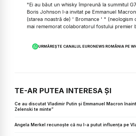
"Ei au băut un whisky împreună la summitul G7",
Boris Johnson l-a invitat pe Emmanuel Macron la
(starea noastră de) ' Bromance ' " (neologism 
mai rememorat colaboratorul fostului premier b
URMĂREȘTE CANALUL EURONEWS ROMÂNIA PE W
TE-AR PUTEA INTERESA ȘI
Ce au discutat Vladimir Putin și Emmanuel Macron înainte
Zelenski te minte”
Angela Merkel recunoște că nu l-a putut influența pe Vl