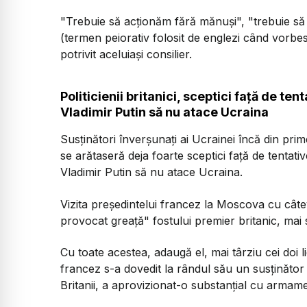
"Trebuie să acţionăm fără mănuşi", "trebuie să
(termen peiorativ folosit de englezi când vorbe
potrivit aceluiaşi consilier.
Politicienii britanici, sceptici faţă de te
Vladimir Putin să nu atace Ucraina
Susţinători înverşunaţi ai Ucrainei încă din prime
se arătaseră deja foarte sceptici faţă de tenta
Vladimir Putin să nu atace Ucraina.
Vizita preşedintelui francez la Moscova cu câtev
provocat greaţă" fostului premier britanic, mai
Cu toate acestea, adaugă el, mai târziu cei doi l
francez s-a dovedit la rândul său un susţinător
Britanii, a aprovizionat-o substanţial cu armam