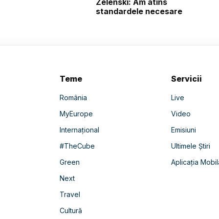
Zelenski: Am atins
standardele necesare
Teme
Servicii
România
Live
MyEurope
Video
Internațional
Emisiuni
#TheCube
Ultimele Știri
Green
Aplicația Mobil
Next
Travel
Cultură