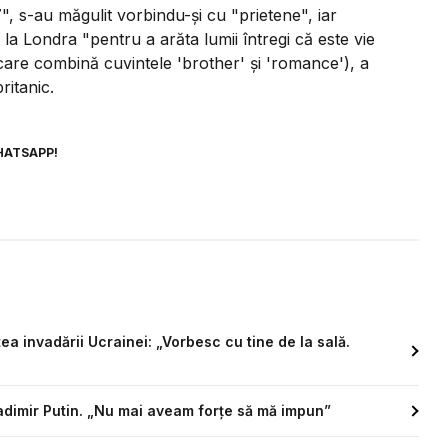
 s-au măgulit vorbindu-şi cu "prietene", iar
 Londra "pentru a arăta lumii întregi că este vie
care combină cuvintele 'brother' şi 'romance'), a
ritanic.
HATSAPP!
a invadării Ucrainei: „Vorbesc cu tine de la sală.
adimir Putin. „Nu mai aveam forţe să mă impun”