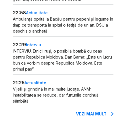
22:58
Actualitate
Ambulanță oprită la Bacău pentru pepeni și legume în
timp ce transporta la spital o fetiță de un an. DSU a
deschis o anchetă
22:29
Interviu
INTERVIU. Etnicii ruși, o posibilă bombă cu ceas
pentru Republica Moldova. Dan Barna: „Este un lucru
bun că vorbim despre Republica Moldova. Este
primul pas”
21:25
Actualitate
Vijelii și grindină în mai multe județe. ANM:
Instabilitatea se reduce, dar furtunile continuă
sâmbătă
VEZI MAI MULT