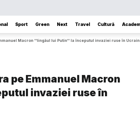
onal
Sport
Green
Next
Travel
Cultură
Academ
manuel Macron ''lingăul lui Putin'' la începutul invaziei ruse în Ucrai
dera pe Emmanuel Macron
ceputul invaziei ruse în