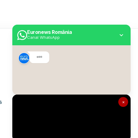
Euronews România
Canal WhatsApp
Utile
Despre Euronews
Declarație accesibilitate
Politica Cookie
Politica de confidențialitate
×
ă
Formular de contact
Transparență în utilizarea AI
Gestionați preferințele