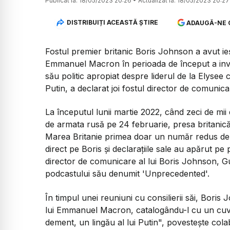
Publicat la:
18/05/2023 20:26
•
Actualizat la:
18/05/2023 20:27
DISTRIBUIȚI ACEASTĂ ȘTIRE
ADAUGĂ-NE 
Fostul premier britanic Boris Johnson a avut ie
Emmanuel Macron în perioada de început a invaz
său politic apropiat despre liderul de la Elysee 
Putin, a declarat joi fostul director de comunica
La începutul lunii martie 2022, când zeci de mii
de armata rusă pe 24 februarie, presa britanică 
Marea Britanie primea doar un număr redus de r
direct pe Boris şi declaraţiile sale au apărut pe
director de comunicare al lui Boris Johnson, Gu
podcastului său denumit 'Unprecedented'.
În timpul unei reuniuni cu consilierii săi, Boris
lui Emmanuel Macron, catalogându-l cu un cuvâ
dement, un lingău al lui Putin", povesteşte cola