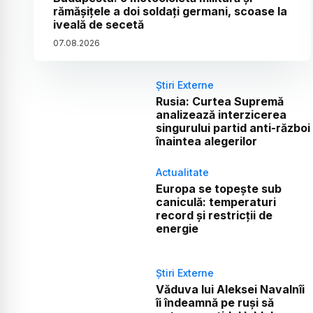
rămășițele a doi soldați germani, scoase la
iveală de secetă
07
.
08
.
2026
Știri Externe
Rusia: Curtea Supremă
analizează interzicerea
singurului partid anti-război
înaintea alegerilor
Actualitate
Europa se topește sub
caniculă: temperaturi
record și restricții de
energie
Știri Externe
Văduva lui Aleksei Navalnîi
îi îndeamnă pe ruși să