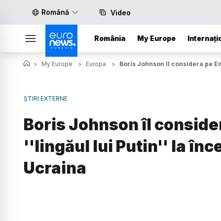
Română
Video
România
My Europe
Internați
>
My Europe
>
Europa
>
Boris Johnson îl considera pe Em
ȘTIRI EXTERNE
Boris Johnson îl consi
''lingăul lui Putin'' la în
Ucraina