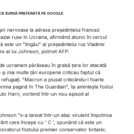
CA SURSĂ PREFERATĂ PE GOOGLE
şiri nervoase la adresa preşedintelui francez
iei ruse în Ucraina, afirmând atunci în cercul
că este un "lingău" al preşedintelui rus Vladimir
re al lui Johnson, potrivit AFP.
 de ucraineni părăseau în grabă ţara lor atacată
şi mai multe ţări europene criticau faptul că
efugiaţi. "Macron a plusat criticându-l foarte
 prima pagină în The Guardian", îşi aminteşte fostul
to Harri, vorbind într-un nou episod al
 Johnson "s-a lansat într-un atac virulent împotriva
nt care începe cu ' C ', spunând că este un
boratorul fostului premier conservator britanic.