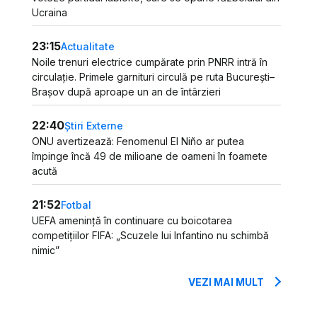
Ucraina
23:15
Actualitate
Noile trenuri electrice cumpărate prin PNRR intră în
circulație. Primele garnituri circulă pe ruta București–
Brașov după aproape un an de întârzieri
22:40
Știri Externe
ONU avertizează: Fenomenul El Niño ar putea
împinge încă 49 de milioane de oameni în foamete
acută
21:52
Fotbal
UEFA amenință în continuare cu boicotarea
competițiilor FIFA: „Scuzele lui Infantino nu schimbă
nimic”
VEZI MAI MULT