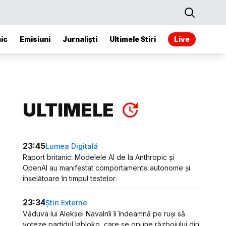
ic
Emisiuni
Jurnaliști
Ultimele Stiri
Live
ULTIMELE
23:45
Lumea Digitală
Raport britanic: Modelele AI de la Anthropic și
OpenAI au manifestat comportamente autonome și
înșelătoare în timpul testelor
23:34
Știri Externe
Văduva lui Aleksei Navalnîi îi îndeamnă pe ruși să
voteze partidul Iabloko, care se opune războiului din