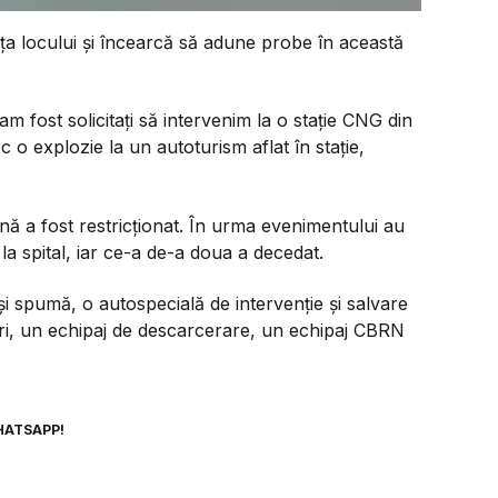
a fața locului și încearcă să adune probe în această
 am fost solicitați să intervenim la o stație CNG din
c o explozie la un autoturism aflat în stație,
onă a fost restricționat. În urma evenimentului au
la spital, iar ce-a de-a doua a decedat.
i spumă, o autospecială de intervenție și salvare
ori, un echipaj de descarcerare, un echipaj CBRN
HATSAPP!