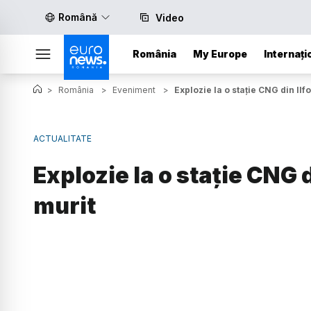
Română
Video
România
My Europe
Internați
>
România
>
Eveniment
>
Explozie la o stație CNG din Ilf
ACTUALITATE
Explozie la o stație CNG 
murit