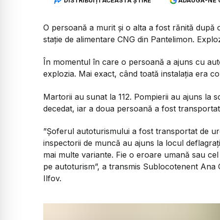
DISTRIBUIȚI ACEASTĂ ȘTIRE
ADAUGĂ-NE 
O persoană a murit și o alta a fost rănită după 
stație de alimentare CNG din Pantelimon. Explo
În momentul în care o persoană a ajuns cu auto
explozia. Mai exact, când toată instalația era c
Martorii au sunat la 112. Pompierii au ajuns la s
decedat, iar a doua persoană a fost transportată
”Șoferul autoturismului a fost transportat de urge
inspectorii de muncă au ajuns la locul deflagrați
mai multe variante. Fie o eroare umană sau cel 
pe autoturism”,
a transmis Sublocotenent Ana 
Ilfov.