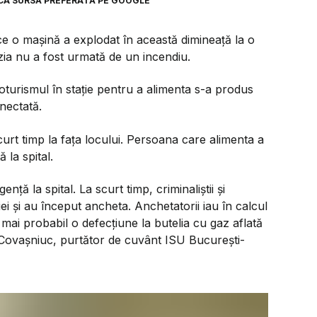
CA SURSĂ PREFERATĂ PE GOOGLE
ce o mașină a explodat în această dimineață la o
zia nu a fost urmată de un incendiu.
turismul în stație pentru a alimenta s-a produs
onectată.
curt timp la fața locului. Persoana care alimenta a
 la spital.
nță la spital. La scurt timp, criminaliștii și
ei și au început ancheta. Anchetatorii iau în calcul
mai probabil o defecțiune la butelia cu gaz aflată
Covașniuc, purtător de cuvânt ISU București-