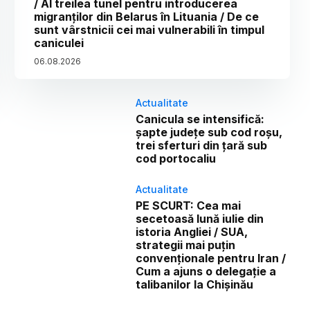
/ Al treilea tunel pentru introducerea
migranților din Belarus în Lituania / De ce
sunt vârstnicii cei mai vulnerabili în timpul
caniculei
06
.
08
.
2026
Actualitate
Canicula se intensifică:
șapte județe sub cod roșu,
trei sferturi din țară sub
cod portocaliu
Actualitate
PE SCURT: Cea mai
secetoasă lună iulie din
istoria Angliei / SUA,
strategii mai puțin
convenționale pentru Iran /
Cum a ajuns o delegație a
talibanilor la Chișinău