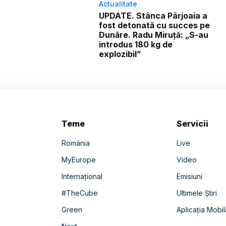
Actualitate
UPDATE. Stânca Pârjoaia a
fost detonată cu succes pe
Dunăre. Radu Miruță: „S-au
introdus 180 kg de
explozibil”
Teme
Servicii
România
Live
MyEurope
Video
Internațional
Emisiuni
#TheCube
Ultimele Știri
Green
Aplicația Mobil