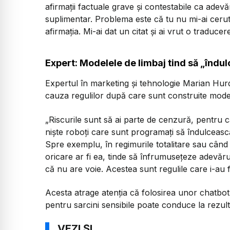
afirmații factuale grave și contestabile ca adev
suplimentar. Problema este că tu nu mi-ai cerut
afirmația. Mi-ai dat un citat și ai vrut o traduce
Expert: Modelele de limbaj tind să „înd
Expertul în marketing și tehnologie Marian Hurd
cauza regulilor după care sunt construite modelel
„Riscurile sunt să ai parte de cenzură, pentru 
niște roboți care sunt programați să îndulceasc
Spre exemplu, în regimurile totalitare sau când vi
oricare ar fi ea, tinde să înfrumusețeze adevăr
că nu are voie. Acestea sunt regulile care i-au
Acesta atrage atenția că folosirea unor chatb
pentru sarcini sensibile poate conduce la rezult