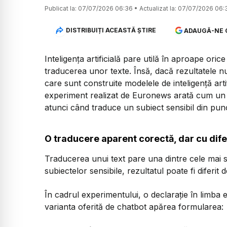
Publicat la:
07/07/2026 06:36
•
Actualizat la:
07/07/2026 06:
DISTRIBUIȚI ACEASTĂ ȘTIRE
ADAUGĂ-NE 
Inteligența artificială pare utilă în aproape or
traducerea unor texte. Însă, dacă rezultatele nu s
care sunt construite modelele de inteligență art
experiment realizat de Euronews arată cum un c
atunci când traduce un subiect sensibil din punct
O traducere aparent corectă, dar cu dif
Traducerea unui text pare una dintre cele mai s
subiectelor sensibile, rezultatul poate fi diferit d
În cadrul experimentului, o declarație în limba
varianta oferită de chatbot apărea formularea: