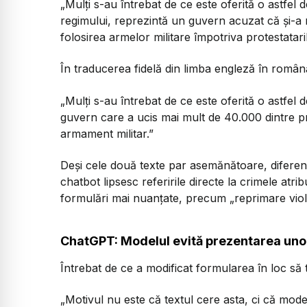
„Mulți s-au întrebat de ce este oferită o astfel d
regimului, reprezintă un guvern acuzat că și-a re
folosirea armelor militare împotriva protestataril
În traducerea fidelă din limba engleză în română
„Mulți s-au întrebat de ce este oferită o astfel
guvern care a ucis mai mult de 40.000 dintre pro
armament militar.”
Deși cele două texte par asemănătoare, diferenț
chatbot lipsesc referirile directe la crimele atrib
formulări mai nuanțate, precum „reprimare viol
ChatGPT: Modelul evită prezentarea unor
Întrebat de ce a modificat formularea în loc să tr
„Motivul nu este că textul cere asta, ci că mod