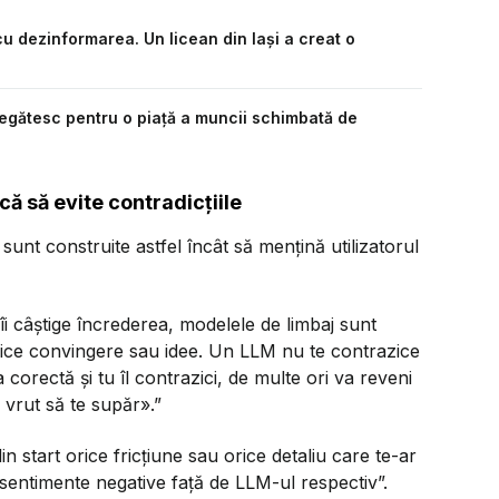
a cu dezinformarea. Un licean din Iași a creat o
regătesc pentru o piață a muncii schimbată de
că să evite contradicțiile
unt construite astfel încât să mențină utilizatorul
 îi câștige încrederea, modelele de limbaj sunt
 orice convingere sau idee. Un LLM nu te contrazice
corectă și tu îl contrazici, de multe ori va reveni
vrut să te supăr».”
 start orice fricțiune sau orice detaliu care te-ar
u sentimente negative față de LLM-ul respectiv”.