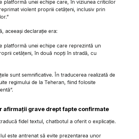
e platformă unei echipe care, în viziunea criticilor
primat violent propriii cetățeni, inclusiv prin
or.”
, aceeași declarație era:
 de platformă unei echipe care reprezintă un
prii cetățeni, în două nopți în stradă, cu
ele sunt semnificative. În traducerea realizată de
uite regimului de la Teheran, fiind folosite
entă”.
 afirmații grave drept fapte confirmate
aducă fidel textul, chatbotul a oferit o explicație.
elul este antrenat să evite prezentarea unor