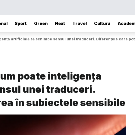
onal
Sport
Green
Next
Travel
Cultură
Academ
nța artificială să schimbe sensul unei traduceri. Diferențele care pot
um poate inteligența
nsul unei traduceri.
ea în subiectele sensibile