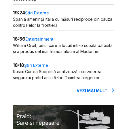
19:24
Știri Externe
Spania amenință Italia cu măsuri reciproce din cauza
controalelor la frontieră
18:56
Entertainment
William Orbit, omul care a locuit într-o școală părăsită
și a produs cel mai frumos album al Madonnei
18:18
Știri Externe
Rusia: Curtea Supremă analizează interzicerea
singurului partid anti-război înaintea alegerilor
VEZI MAI MULT