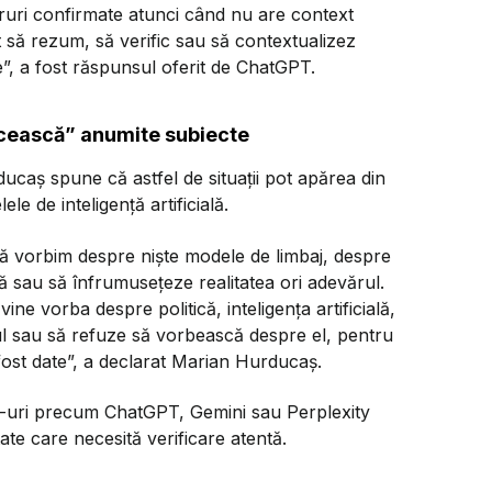
ăruri confirmate atunci când nu are context
 să rezum, să verific sau să contextualizez
re”, a fost răspunsul oferit de ChatGPT.
ulcească” anumite subiecte
ucaș spune că astfel de situații pot apărea din
e de inteligență artificială.
că vorbim despre niște modele de limbaj, despre
ă sau să înfrumusețeze realitatea ori adevărul.
ne vorba despre politică, inteligența artificială,
ul sau să refuze să vorbească despre el, pentru
 fost date”, a declarat Marian Hurducaș.
ot-uri precum ChatGPT, Gemini sau Perplexity
ate care necesită verificare atentă.