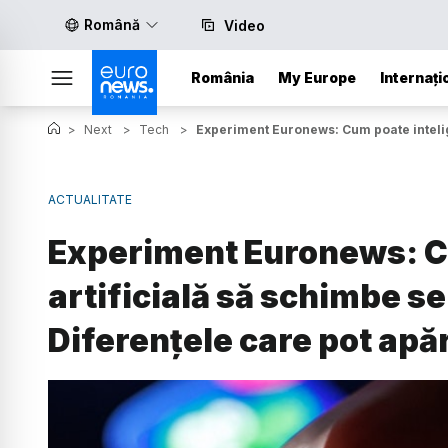
Română
Video
România
My Europe
Internați
>
Next
>
Tech
>
Experiment Euronews: Cum poate intelige
ACTUALITATE
Experiment Euronews: C
artificială să schimbe se
Diferențele care pot apăr