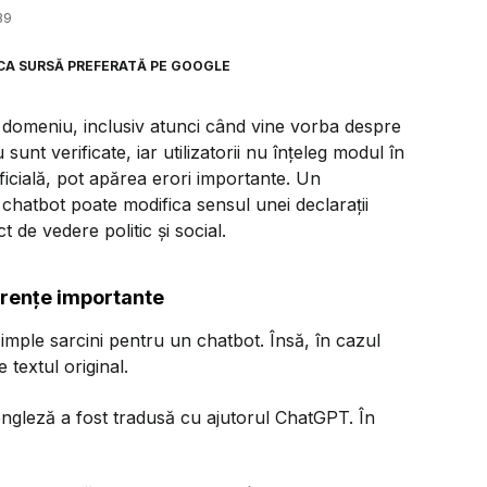
39
CA SURSĂ PREFERATĂ PE GOOGLE
ice domeniu, inclusiv atunci când vine vorba despre
unt verificate, iar utilizatorii nu înțeleg modul în
ificială, pot apărea erori importante. Un
hatbot poate modifica sensul unei declarații
 de vedere politic și social.
erențe importante
imple sarcini pentru un chatbot. Însă, în cazul
e textul original.
 engleză a fost tradusă cu ajutorul ChatGPT. În