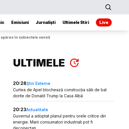
ic
Emisiuni
Jurnaliști
Ultimele Stiri
Live
 apărea în subiectele sensibile
ULTIMELE
20:28
Știri Externe
Curtea de Apel blochează construcția sălii de bal
dorite de Donald Trump la Casa Albă
20:23
Actualitate
Guvernul a adoptat planul pentru orele critice din
energie. Marii consumatori industriali pot fi
deconectați