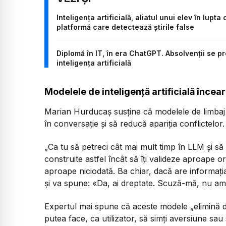
Inteligența artificială, aliatul unui elev în lupt
platformă care detectează știrile false
Diplomă în IT, în era ChatGPT. Absolvenții se p
inteligența artificială
Modelele de inteligență artificială încear
Marian Hurducaș susține că modelele de limbaj s
în conversație și să reducă apariția conflictelor.
„Ca tu să petreci cât mai mult timp în LLM și să
construite astfel încât să îți valideze aproape
aproape niciodată. Ba chiar, dacă are informația 
și va spune: «Da, ai dreptate. Scuză-mă, nu am 
Expertul mai spune că aceste modele „elimină din
putea face, ca utilizator, să simți aversiune sa