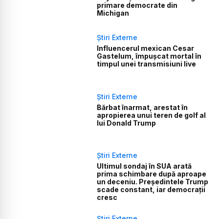
primare democrate din
Michigan
Știri Externe
Influencerul mexican Cesar
Gastelum, împușcat mortal în
timpul unei transmisiuni live
Știri Externe
Bărbat înarmat, arestat în
apropierea unui teren de golf al
lui Donald Trump
Știri Externe
Ultimul sondaj în SUA arată
prima schimbare după aproape
un deceniu. Președintele Trump
scade constant, iar democrații
cresc
Știri Externe