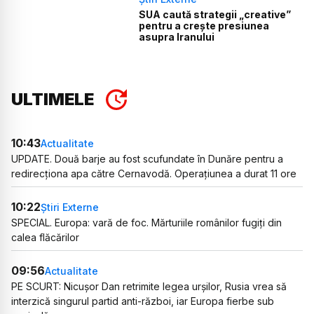
SUA caută strategii „creative”
pentru a crește presiunea
asupra Iranului
ULTIMELE
10:43
Actualitate
UPDATE. Două barje au fost scufundate în Dunăre pentru a
redirecționa apa către Cernavodă. Operațiunea a durat 11 ore
10:22
Știri Externe
SPECIAL. Europa: vară de foc. Mărturiile românilor fugiți din
calea flăcărilor
09:56
Actualitate
PE SCURT: Nicușor Dan retrimite legea urșilor, Rusia vrea să
interzică singurul partid anti-război, iar Europa fierbe sub