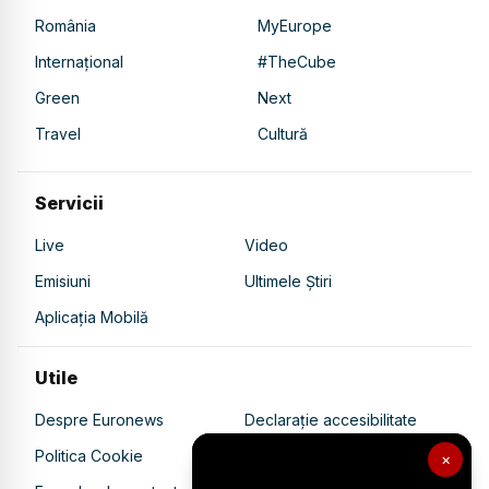
România
MyEurope
Internațional
#TheCube
Green
Next
Travel
Cultură
Servicii
Live
Video
Emisiuni
Ultimele Știri
Aplicația Mobilă
Utile
Despre Euronews
Declarație accesibilitate
Politica Cookie
Politica de confidențialitate
×