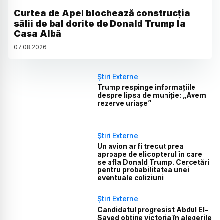
Curtea de Apel blochează construcția
sălii de bal dorite de Donald Trump la
Casa Albă
07
.
08
.
2026
Știri Externe
Trump respinge informațiile
despre lipsa de muniție: „Avem
rezerve uriașe”
Știri Externe
Un avion ar fi trecut prea
aproape de elicopterul în care
se afla Donald Trump. Cercetări
pentru probabilitatea unei
eventuale coliziuni
Știri Externe
Candidatul progresist Abdul El-
Sayed obține victoria în alegerile