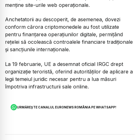
menține site-urile web operaționale.
Anchetatorii au descoperit, de asemenea, dovezi
conform cărora criptomonedele au fost utilizate
pentru finanțarea operațiunilor digitale, permițând
rețelei să ocolească controalele financiare tradiționale
și sancțiunile internaționale.
La 19 februarie, UE a desemnat oficial IRGC drept
organizație teroristă, oferind autorităților de aplicare a
legii temeiul juridic necesar pentru a lua măsuri
împotriva infrastructurii sale online.
URMĂREȘTE CANALUL EURONEWS ROMÂNIA PE WHATSAPP!