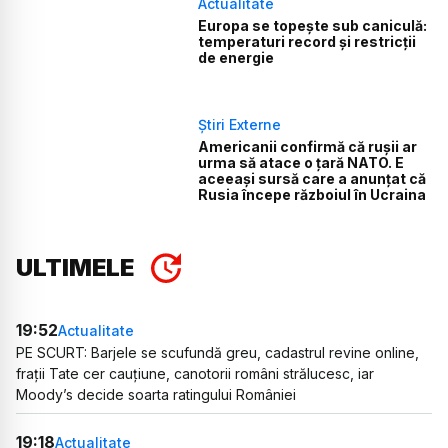
Actualitate
Europa se topește sub caniculă:
temperaturi record și restricții
de energie
Știri Externe
Americanii confirmă că rușii ar
urma să atace o țară NATO. E
aceeași sursă care a anunțat că
Rusia începe războiul în Ucraina
ULTIMELE
19:52
Actualitate
PE SCURT: Barjele se scufundă greu, cadastrul revine online,
frații Tate cer cauțiune, canotorii români strălucesc, iar
Moody’s decide soarta ratingului României
19:18
Actualitate