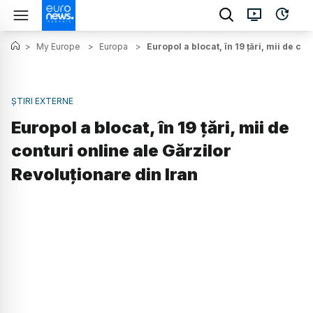
>
My Europe
>
Europa
>
Europol a blocat, în 19 țări, mii de co
ȘTIRI EXTERNE
Europol a blocat, în 19 țări, mii de
conturi online ale Gărzilor
Revoluționare din Iran