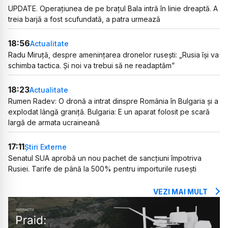
UPDATE. Operațiunea de pe brațul Bala intră în linie dreaptă. A
treia barjă a fost scufundată, a patra urmează
18:56
Actualitate
Radu Miruță, despre amenințarea dronelor rusești: „Rusia își va
schimba tactica. Și noi va trebui să ne readaptăm”
18:23
Actualitate
Rumen Radev: O dronă a intrat dinspre România în Bulgaria și a
explodat lângă graniță. Bulgaria: E un aparat folosit pe scară
largă de armata ucraineană
17:11
Știri Externe
Senatul SUA aprobă un nou pachet de sancțiuni împotriva
Rusiei. Tarife de până la 500% pentru importurile rusești
VEZI MAI MULT