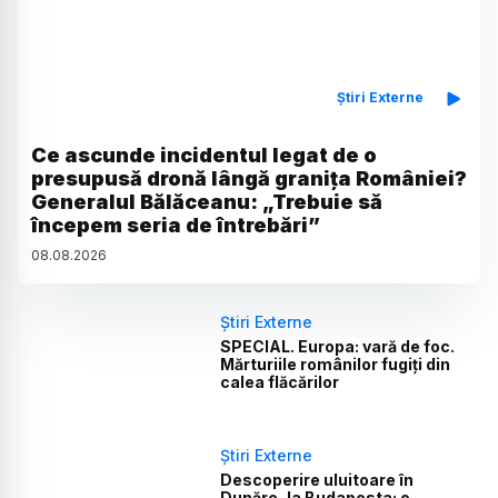
Știri Externe
Ce ascunde incidentul legat de o
presupusă dronă lângă granița României?
Generalul Bălăceanu: „Trebuie să
începem seria de întrebări”
08
.
08
.
2026
Știri Externe
SPECIAL. Europa: vară de foc.
Mărturiile românilor fugiți din
calea flăcărilor
Știri Externe
Descoperire uluitoare în
Dunăre, la Budapesta: o