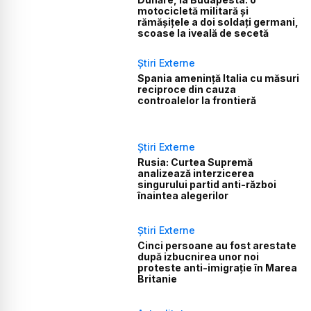
motocicletă militară și
rămășițele a doi soldați germani,
scoase la iveală de secetă
Știri Externe
Spania amenință Italia cu măsuri
reciproce din cauza
controalelor la frontieră
Știri Externe
Rusia: Curtea Supremă
analizează interzicerea
singurului partid anti-război
înaintea alegerilor
Știri Externe
Cinci persoane au fost arestate
după izbucnirea unor noi
proteste anti-imigrație în Marea
Britanie