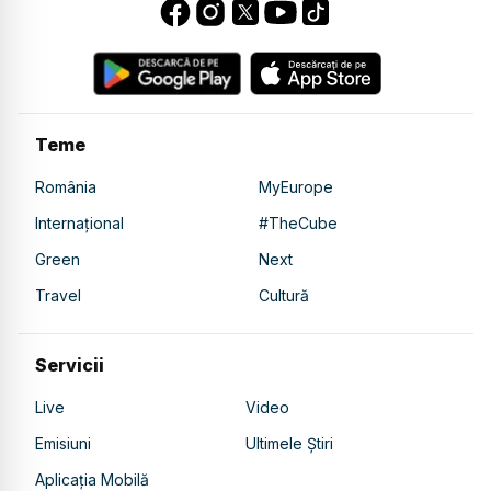
Teme
România
MyEurope
Internațional
#TheCube
Green
Next
Travel
Cultură
Servicii
Live
Video
Emisiuni
Ultimele Știri
Aplicația Mobilă